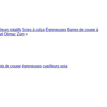
leurs rotatifs
Scies à colza
Égreneuses
Barres de coupe à
nd
Olimac
Zürn
»
ots de coupe
égreneuses
cueilleurs soja