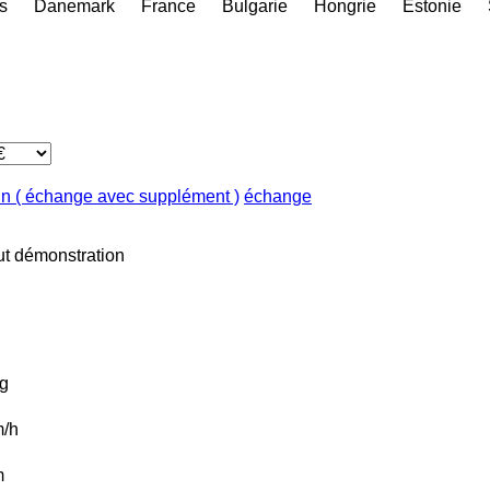
s
Danemark
France
Bulgarie
Hongrie
Estonie
in ( échange avec supplément )
échange
ut
démonstration
g
/h
m