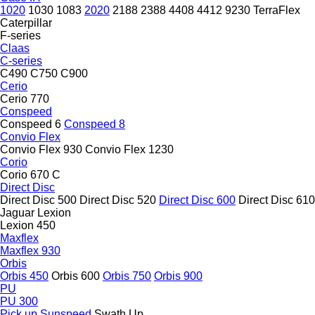
1020
1030
1083
2020
2188
2388
4408
4412
9230
TerraFlex
Caterpillar
F-series
Claas
C-series
C490
C750
C900
Cerio
Cerio 770
Conspeed
Conspeed 6
Conspeed 8
Convio Flex
Convio Flex 930
Convio Flex 1230
Corio
Corio 670 C
Direct Disc
Direct Disc 500
Direct Disc 520
Direct Disc 600
Direct Disc 610
Jaguar
Lexion
Lexion 450
Maxflex
Maxflex 930
Orbis
Orbis 450
Orbis 600
Orbis 750
Orbis 900
PU
PU 300
Pick up
Sunspeed
Swath Up