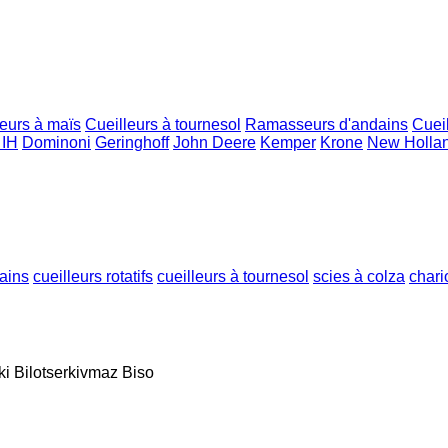
leurs à maïs
Cueilleurs à tournesol
Ramasseurs d'andains
Cueil
 IH
Dominoni
Geringhoff
John Deere
Kemper
Krone
New Holla
ains
cueilleurs rotatifs
cueilleurs à tournesol
scies à colza
chari
ki
Bilotserkivmaz
Biso