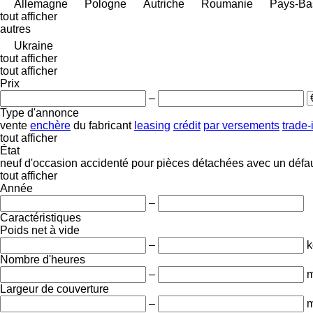
Allemagne
Pologne
Autriche
Roumanie
Pays-Ba
tout afficher
autres
Ukraine
tout afficher
tout afficher
Prix
–
Type d'annonce
vente
enchère
du fabricant
leasing
crédit
par versements
trade-
tout afficher
État
neuf
d'occasion
accidenté
pour pièces détachées
avec un défa
tout afficher
Année
–
Caractéristiques
Poids net à vide
–
k
Nombre d'heures
–
m
Largeur de couverture
–