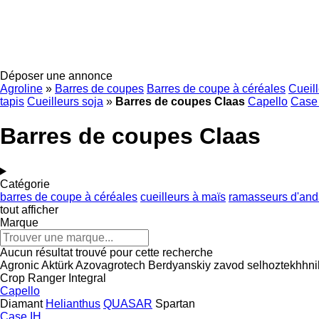
Déposer une annonce
Agroline
»
Barres de coupes
Barres de coupe à céréales
Cueil
tapis
Cueilleurs soja
»
Barres de coupes Claas
Capello
Case
Barres de coupes Claas
Catégorie
barres de coupe à céréales
cueilleurs à maïs
ramasseurs d'and
tout afficher
Marque
Aucun résultat trouvé pour cette recherche
Agronic
Aktürk
Azovagrotech
Berdyanskiy zavod selhoztekhhni
Crop Ranger
Integral
Capello
Diamant
Helianthus
QUASAR
Spartan
Case IH