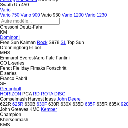
Swath Up 450
Vario
Vario 750
Vario 900
Vario 930
Vario 1200
Vario 1230
Cressoni
Deutz-Fahr
KM
Dominoni
Free Sun
Kaiman
Rock
S978
SL
Top Sun
Dronningborg
Elibol
MHS
Emmarol
EverestAgro
Falc
Fantini
GO
L-series
Fendt
Fiellday
Fimaks
Fortschritt
E series
Franco Fabril
SF
Geringhoff
HORIZON
PCA
RD
ROTA DISC
Gomselmash
Harvest
Idass
John Deere
622R
625R
630B
630F
630R
630X
635D
635F
635R
635X
92
John Greaves
KMC
Kemper
Champion
Khersonmash
KMS