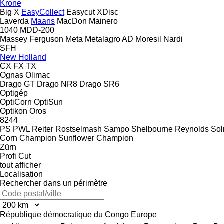
Krone
Big X
EasyCollect
Easycut
XDisc
Laverda
Maans
MacDon
Mainero
1040
MDD-200
Massey Ferguson
Meta
Metalagro AD
Moresil
Nardi
SFH
New Holland
CX
FX
TX
Ognas
Olimac
Drago GT
Drago NR8
Drago SR6
Optigép
OptiCorn
OptiSun
Optikon
Oros
8244
PS
PWL
Reiter
Rostselmash
Sampo
Shelbourne Reynolds
Sol
Corn Champion
Sunflower Champion
Zürn
Profi Cut
tout afficher
Localisation
Rechercher dans un périmètre
République démocratique du Congo
Europe