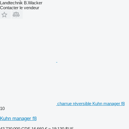
Landtechnik B.Wacker
Contacter le vendeur
charrue réversible Kuhn manager f8
10
Kuhn manager f8
43 730 000 CDF
16 660 €
≈ 19 130 $US