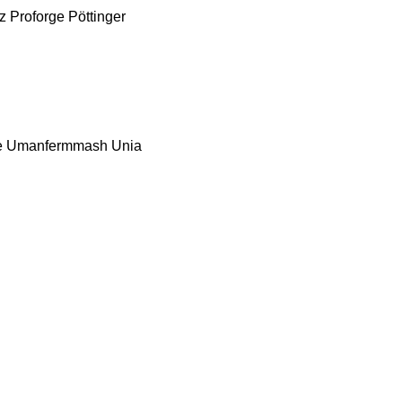
z
Proforge
Pöttinger
e
Umanfermmash
Unia