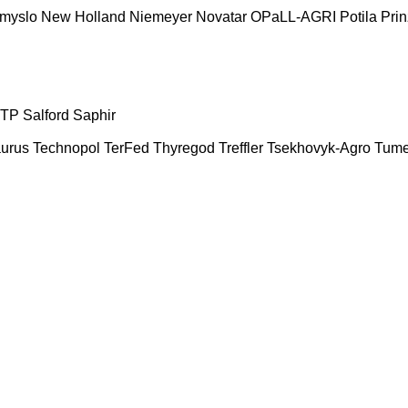
myslo
New Holland
Niemeyer
Novatar
OPaLL-AGRI
Potila
Prin
TP
Salford
Saphir
urus
Technopol
TerFed
Thyregod
Treffler
Tsekhovyk-Agro
Tum