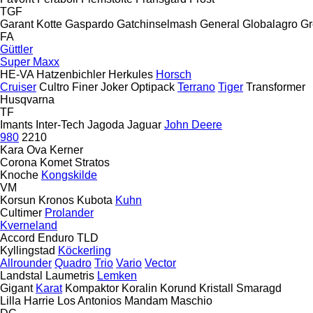
TGF
Garant Kotte
Gaspardo
Gatchinselmash
General
Globalagro
Gr
FA
Güttler
Super Maxx
HE-VA
Hatzenbichler
Herkules
Horsch
Cruiser
Cultro
Finer
Joker
Optipack
Terrano
Tiger
Transformer
Husqvarna
TF
Imants
Inter-Tech
Jagoda
Jaguar
John Deere
980
2210
Kara Ova
Kerner
Corona
Komet
Stratos
Knoche
Kongskilde
VM
Korsun
Kronos
Kubota
Kuhn
Cultimer
Prolander
Kverneland
Accord
Enduro
TLD
Kyllingstad
Köckerling
Allrounder
Quadro
Trio
Vario
Vector
Landstal
Laumetris
Lemken
Gigant
Karat
Kompaktor
Koralin
Korund
Kristall
Smaragd
Lilla Harrie
Los Antonios
Mandam
Maschio