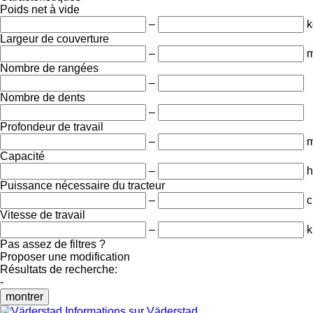
Poids net à vide
–
k
Largeur de couverture
–
Nombre de rangées
–
Nombre de dents
–
Profondeur de travail
–
Capacité
–
h
Puissance nécessaire du tracteur
–
c
Vitesse de travail
–
k
Pas assez de filtres ?
Proposer une modification
Résultats de recherche:
-
montrer
Informations sur Väderstad