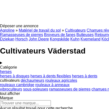
Déposer une annonce
Agroline
»
Matériel de travail du sol
»
Cultivateurs
Charrues rév
Ramasseuses de pierres
Broyeurs de fanes
Butteuses
Retourn
Dziekan
Horsch
John Deere
Kongskilde
Kuhn
Kverneland
Köck
Cultivateurs Väderstad
Catégorie
herses
herses à disques
herses à dents flexibles
herses à dents
cultivateurs
déchaumeurs
rouleaux agricoles
rouleaux cambridge
rouleaux à anneaux
vibroculteurs
sous-soleuses
ramasseuses de pierres
charrues r
tout afficher
Marque
Aucun résultat trouvé pour cette recherche