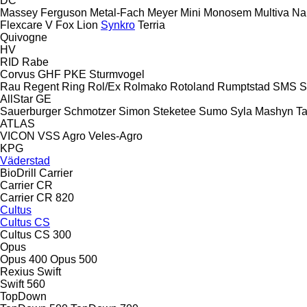
DC
Massey Ferguson
Metal-Fach
Meyer
Mini
Monosem
Multiva
Na
Flexcare V
Fox
Lion
Synkro
Terria
Quivogne
HV
RID
Rabe
Corvus
GHF
PKE
Sturmvogel
Rau
Regent
Ring
Rol/Ex
Rolmako
Rotoland
Rumptstad
SMS
S
AllStar
GE
Sauerburger
Schmotzer
Simon
Steketee
Sumo
Syla Mashyn
Ta
ATLAS
VICON
VSS Agro
Veles-Agro
KPG
Väderstad
BioDrill
Carrier
Carrier CR
Carrier CR 820
Cultus
Cultus CS
Cultus CS 300
Opus
Opus 400
Opus 500
Rexius
Swift
Swift 560
TopDown