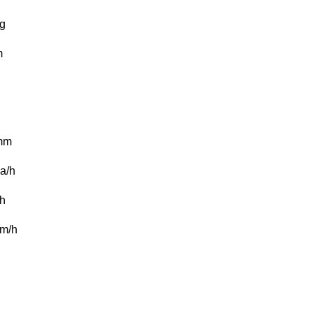
g
m
mm
a/h
h
m/h