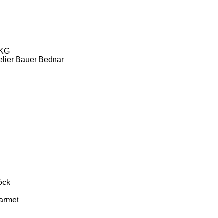
KG
lier
Bauer
Bednar
öck
armet