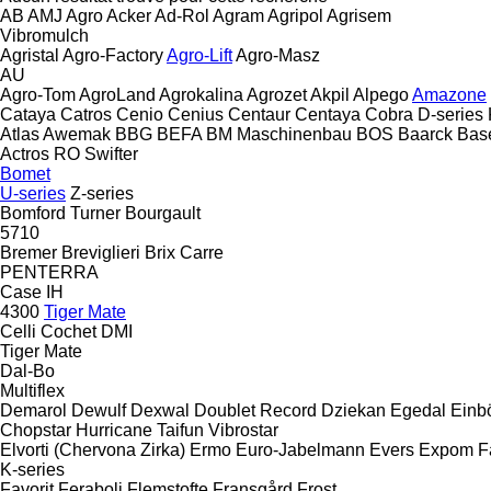
AB
AMJ Agro
Acker
Ad-Rol
Agram
Agripol
Agrisem
Vibromulch
Agristal
Agro-Factory
Agro-Lift
Agro-Masz
AU
Agro-Tom
AgroLand
Agrokalina
Agrozet
Akpil
Alpego
Amazone
Cataya
Catros
Cenio
Cenius
Centaur
Centaya
Cobra
D-series
Atlas
Awemak
BBG
BEFA
BM Maschinenbau
BOS
Baarck
Base
Actros RO
Swifter
Bomet
U-series
Z-series
Bomford Turner
Bourgault
5710
Bremer
Breviglieri
Brix
Carre
PENTERRA
Case IH
4300
Tiger Mate
Celli
Cochet
DMI
Tiger Mate
Dal-Bo
Multiflex
Demarol
Dewulf
Dexwal
Doublet Record
Dziekan
Egedal
Einb
Chopstar
Hurricane
Taifun
Vibrostar
Elvorti (Chervona Zirka)
Ermo
Euro-Jabelmann
Evers
Expom
F
K-series
Favorit
Feraboli
Flemstofte
Fransgård
Frost