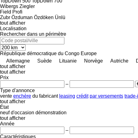
TopDown 500
TopDown 700
Wibergs
Ziegler
Field Profi
Zubr
Özduman
Özdöken
Ünlü
tout afficher
Localisation
Rechercher dans un périmètre
République démocratique du Congo
Europe
Allemagne
Suède
Lituanie
Norvège
Autriche
tout afficher
tout afficher
Prix
–
Type d'annonce
vente
enchère
du fabricant
leasing
crédit
par versements
trade-
tout afficher
État
neuf
d'occasion
démonstration
tout afficher
Année
–
Caractéristiques