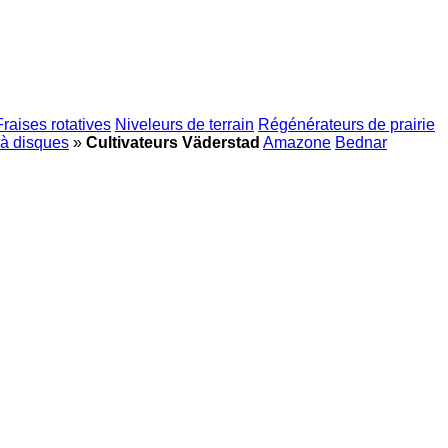
Fraises rotatives
Niveleurs de terrain
Régénérateurs de prairie
à disques
»
Cultivateurs Väderstad
Amazone
Bednar