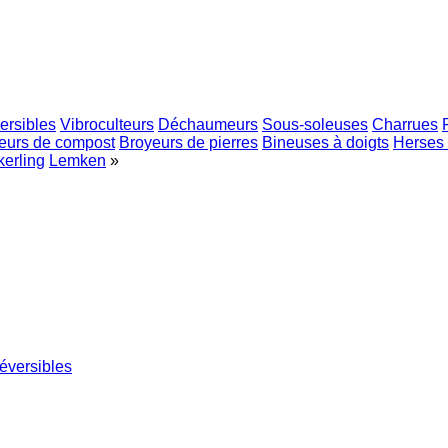
ersibles
Vibroculteurs
Déchaumeurs
Sous-soleuses
Charrues
eurs de compost
Broyeurs de pierres
Bineuses à doigts
Herses 
erling
Lemken
»
éversibles