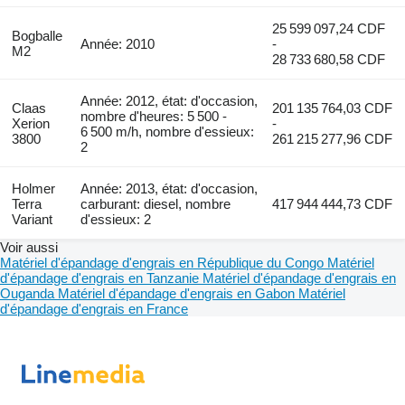
25 599 097,24 CDF
Bogballe
Année: 2010
-
M2
28 733 680,58 CDF
Année: 2012, état: d'occasion,
Claas
201 135 764,03 CDF
nombre d'heures: 5 500 -
Xerion
-
6 500 m/h, nombre d'essieux:
3800
261 215 277,96 CDF
2
Holmer
Année: 2013, état: d'occasion,
Terra
carburant: diesel, nombre
417 944 444,73 CDF
Variant
d'essieux: 2
Voir aussi
Matériel d'épandage d'engrais en République du Congo
Matériel
d'épandage d'engrais en Tanzanie
Matériel d'épandage d'engrais en
Ouganda
Matériel d'épandage d'engrais en Gabon
Matériel
d'épandage d'engrais en France