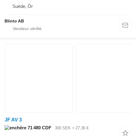
Suède, Ör
Blinto AB
JF AV 3
71 480 CDF
300 SEK
≈ 27,36 €