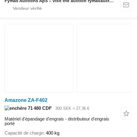
Fymas Auctions ApS – visit the auction fymasauctions.dk
Amazone ZA-F402
71 480 CDF
300 SEK
≈ 27,36 €
Matériel d'épandage d'engrais - distributeur d'engrais
porté
Capacité de charge
400 kg