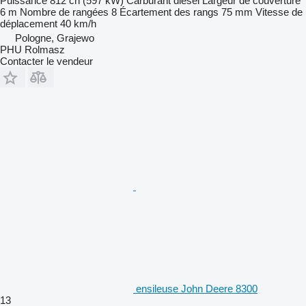
Puissance
812 ch (597 kW)
Carburant
diesel
Largeur de couverture
6 m
Nombre de rangées
8
Écartement des rangs
75 mm
Vitesse de
déplacement
40 km/h
Pologne, Grajewo
PHU Rolmasz
Contacter le vendeur
ensileuse John Deere 8300
13