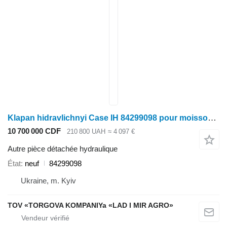
Klapan hidravlichnyi Case IH 84299098 pour moissonneuse-batteuse Case IH 84299098
10 700 000 CDF
210 800 UAH
≈ 4 097 €
Autre pièce détachée hydraulique
État
neuf
84299098
Ukraine, m. Kyiv
TOV «TORGOVA KOMPANIYa «LAD I MIR AGRO»