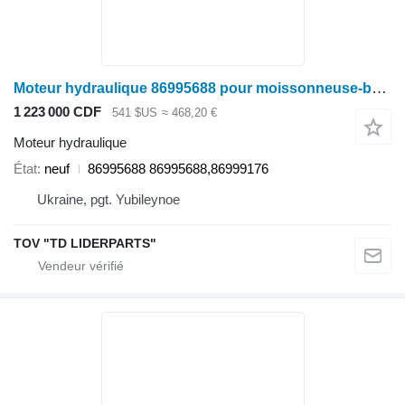
Moteur hydraulique 86995688 pour moissonneuse-batteuse Case IH 88,130,140 serii, 8010
1 223 000 CDF
541 $US
≈ 468,20 €
Moteur hydraulique
État
neuf
86995688 86995688,86999176
Ukraine, pgt. Yubileynoe
TOV "TD LIDERPARTS"