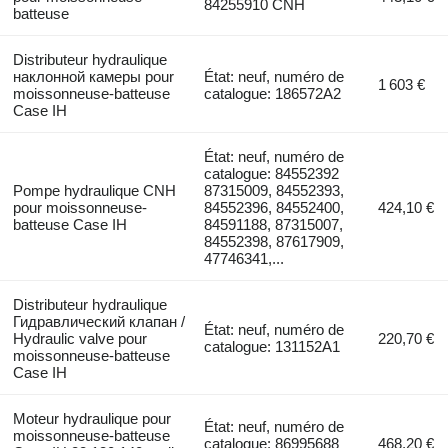
84255910 CNH
batteuse
Distributeur hydraulique
наклонной камеры pour
État: neuf, numéro de
1 603 €
moissonneuse-batteuse
catalogue: 186572A2
Case IH
État: neuf, numéro de
catalogue: 84552392
Pompe hydraulique CNH
87315009, 84552393,
pour moissonneuse-
84552396, 84552400,
424,10 €
batteuse Case IH
84591188, 87315007,
84552398, 87617909,
47746341,...
Distributeur hydraulique
Гидравлический клапан /
État: neuf, numéro de
Hydraulic valve pour
220,70 €
catalogue: 131152A1
moissonneuse-batteuse
Case IH
Moteur hydraulique pour
État: neuf, numéro de
moissonneuse-batteuse
catalogue: 86995688
468,20 €