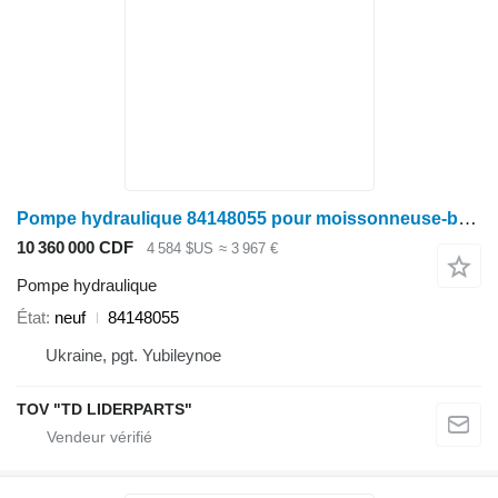
Pompe hydraulique 84148055 pour moissonneuse-batteuse Case IH 5130,6130,7130
10 360 000 CDF
4 584 $US
≈ 3 967 €
Pompe hydraulique
État
neuf
84148055
Ukraine, pgt. Yubileynoe
TOV "TD LIDERPARTS"