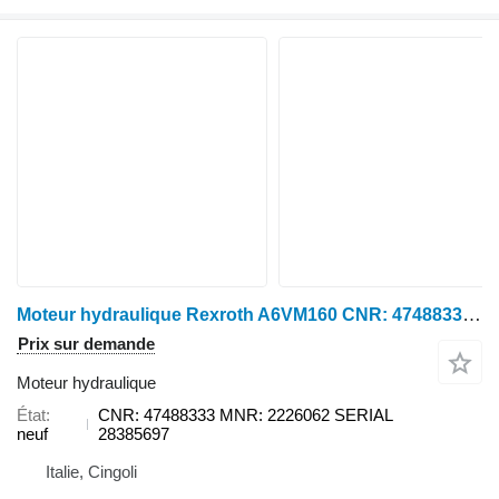
Moteur hydraulique Rexroth A6VM160 CNR: 47488333 pour moissonneuse-batteuse Case IH AXF 7230
Prix sur demande
Moteur hydraulique
État
CNR: 47488333 MNR: 2226062 SERIAL
neuf
28385697
Italie, Cingoli