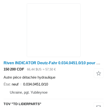
Riven INDICATOR Deutz-Fahr 0.034.0451.0/10 pour moissonneuse-batteuse Case IH 7250
150 200 CDF
66,44 $US
≈ 57,50 €
Autre pièce détachée hydraulique
État
neuf
0.034.0451.0/10
Ukraine, pgt. Yubileynoe
TOV "TD LIDERPARTS"