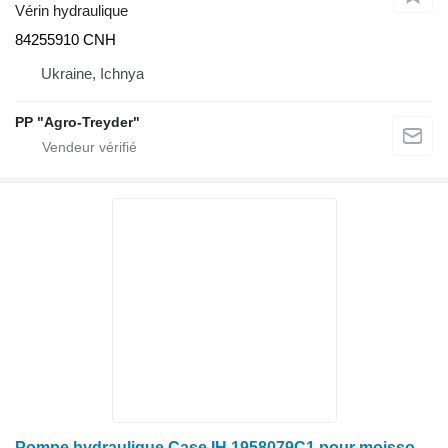
Vérin hydraulique
84255910 CNH
Ukraine, Ichnya
PP "Agro-Treyder"
Pompe hydraulique Case IH 1958079C1 pour moissonneuse-batteuse Case IH 1460 1660 1470 1670 1480 1680