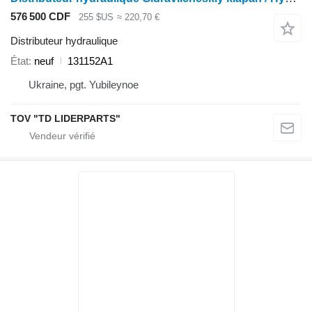
576 500 CDF
255 $US
≈ 220,70 €
Distributeur hydraulique
État
neuf
131152A1
Ukraine, pgt. Yubileynoe
TOV "TD LIDERPARTS"