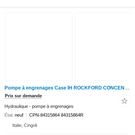
Pompe à engrenages Case IH ROCKFORD CONCENTRIQUE CPN-84315864 pour moissonneuse-batteuse Case IH 7230, 8230, 9230
Prix sur demande
Hydraulique - pompe à engrenages
État
neuf
CPN-84315864 84315864R
Italie, Cingoli