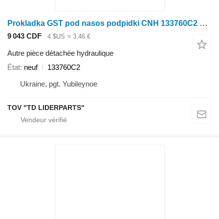
Prokladka GST pod nasos podpidki CNH 133760C2 pour moissonneuse-batteuse Case IH
9 043 CDF
4 $US
≈ 3,46 €
Autre pièce détachée hydraulique
État
neuf
133760C2
Ukraine, pgt. Yubileynoe
TOV "TD LIDERPARTS"