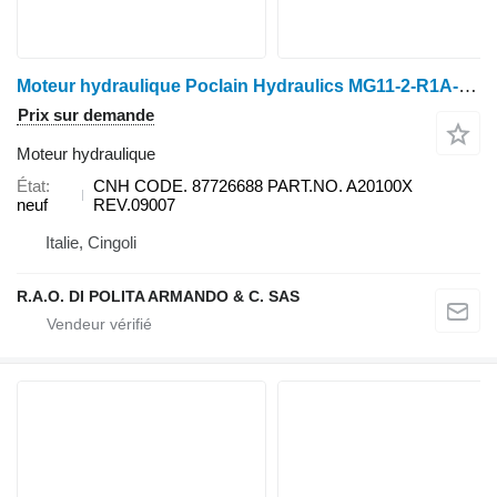
Moteur hydraulique Poclain Hydraulics MG11-2-R1A-001-1F40-DEJ0 CNH pour moissonneuse-batteuse Case IH 5088,5130,5140,6088,6130,6140,7088,7130,7140
Prix sur demande
Moteur hydraulique
État
CNH CODE. 87726688 PART.NO. A20100X
neuf
REV.09007
Italie, Cingoli
R.A.O. DI POLITA ARMANDO & C. SAS