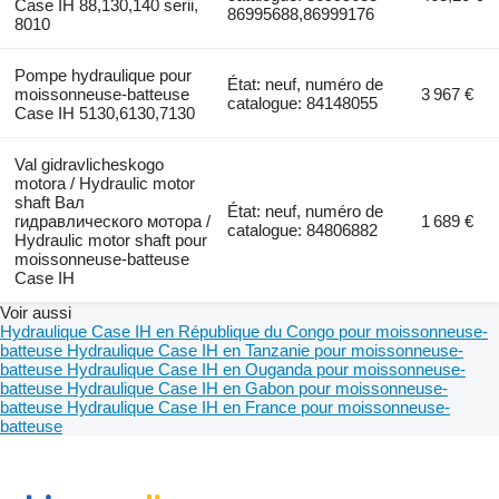
Case IH 88,130,140 serii,
86995688,86999176
8010
Pompe hydraulique pour
État: neuf, numéro de
moissonneuse-batteuse
3 967 €
catalogue: 84148055
Case IH 5130,6130,7130
Val gidravlicheskogo
motora / Hydraulic motor
shaft Вал
État: neuf, numéro de
гидравлического мотора /
1 689 €
catalogue: 84806882
Hydraulic motor shaft pour
moissonneuse-batteuse
Case IH
Voir aussi
Hydraulique Case IH en République du Congo pour moissonneuse-
batteuse
Hydraulique Case IH en Tanzanie pour moissonneuse-
batteuse
Hydraulique Case IH en Ouganda pour moissonneuse-
batteuse
Hydraulique Case IH en Gabon pour moissonneuse-
batteuse
Hydraulique Case IH en France pour moissonneuse-
batteuse