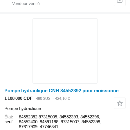
Pompe hydraulique CNH 84552392 pour moissonneuse-batteuse Case IH
1 108 000 CDF
490 $US
≈ 424,10 €
Pompe hydraulique
État
84552392 87315009, 84552393, 84552396,
neuf
84552400, 84591188, 87315007, 84552398,
87617909, 47746341,...