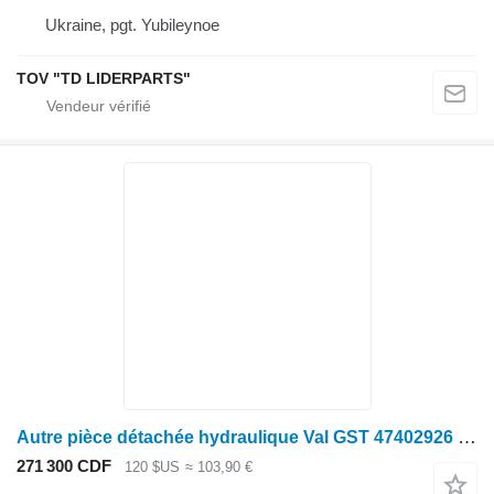
Ukraine, pgt. Yubileynoe
TOV "TD LIDERPARTS"
Autre pièce détachée hydraulique Val GST 47402926 pour moissonneuse-batteuse Case IH 6140
271 300 CDF
120 $US
≈ 103,90 €