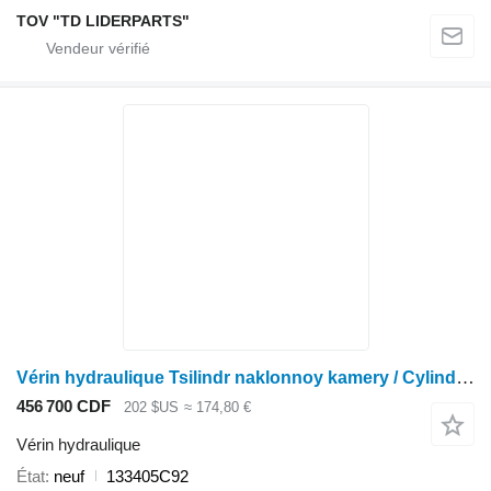
TOV "TD LIDERPARTS"
Vérin hydraulique Tsilindr naklonnoy kamery / Cylinder of an inclined chamber 133405C92 pour moissonneuse-batteuse Case IH
456 700 CDF
202 $US
≈ 174,80 €
Vérin hydraulique
État
neuf
133405C92