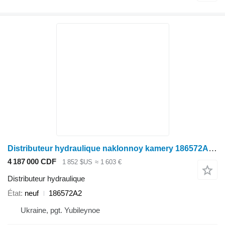
Distributeur hydraulique naklonnoy kamery 186572A2 pour moissonneuse-batteuse Case IH
4 187 000 CDF
1 852 $US
≈ 1 603 €
Distributeur hydraulique
État
neuf
186572A2
Ukraine, pgt. Yubileynoe