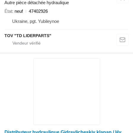
Autre pièce détachée hydraulique
État
neuf
47402926
Ukraine, pgt. Yubileynoe
TOV "TD LIDERPARTS"
Distributeur hydraulique Gidravlicheskiy klapan / Hydraulic valve 131152A1 pour moissonneuse-batteuse Case IH