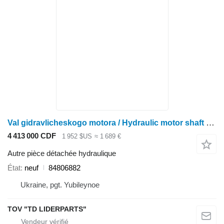
Val gidravlicheskogo motora / Hydraulic motor shaft Val gidravlicheskogo motora / Hydraulic motor shaft 84806882 pour moissonneuse-batteuse Case IH
4 413 000 CDF
1 952 $US
≈ 1 689 €
Autre pièce détachée hydraulique
État
neuf
84806882
Ukraine, pgt. Yubileynoe
TOV "TD LIDERPARTS"