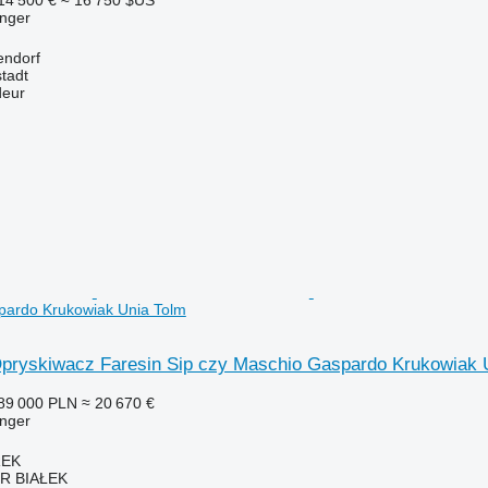
nger
endorf
tadt
deur
pardo Krukowiak Unia Tolm
pryskiwacz Faresin Sip czy Maschio Gaspardo Krukowiak 
89 000 PLN
≈ 20 670 €
nger
REK
R BIAŁEK