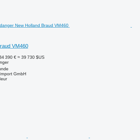
Braud VM460
34 390 €
≈ 39 730 $US
nger
unde
t-Import GmbH
deur