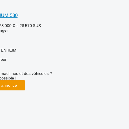
MUM 530
23 000 €
≈ 26 570 $US
nger
TTENHEIM
deur
machines et des véhicules ?
possible !
 annonce