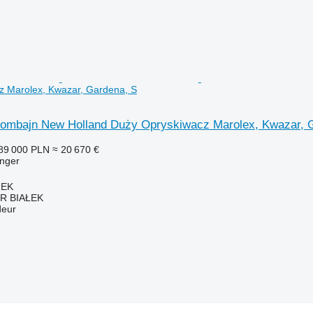
z Marolex, Kwazar, Gardena, S
ombajn New Holland Duży Opryskiwacz Marolex, Kwazar, 
89 000 PLN
≈ 20 670 €
nger
REK
R BIAŁEK
deur