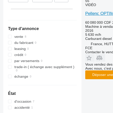
55
VIDÉO
Pellenc OPTI
60 080 000 CDF
Machine à venda
Type d'annonce
2016
5 630 m/h
vente
Carburant
diesel
du fabricant
France, HU
FCE
leasing
Contacter le ven
crédit
par versements
Vous vendez des 
trade-in ( échange avec supplément )
Avec nous, c'est 
Déposer une
échange
État
d'occasion
accidenté