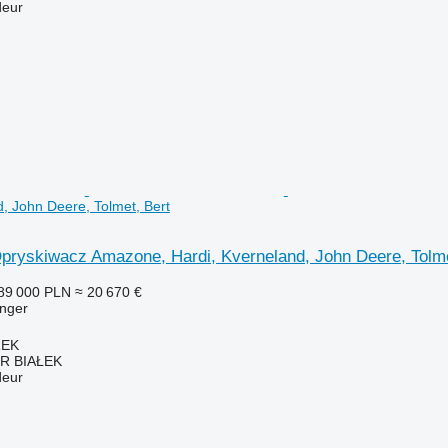
deur
d, John Deere, Tolmet, Bert
pryskiwacz Amazone, Hardi, Kverneland, John Deere, Tolme
89 000 PLN
≈ 20 670 €
nger
REK
R BIAŁEK
deur