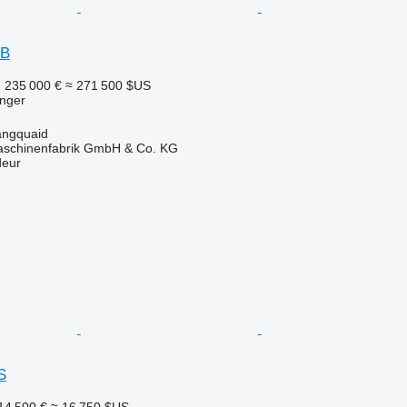
 B
F
235 000 €
≈ 271 500 $US
nger
angquaid
chinenfabrik GmbH & Co. KG
deur
S
14 500 €
≈ 16 750 $US