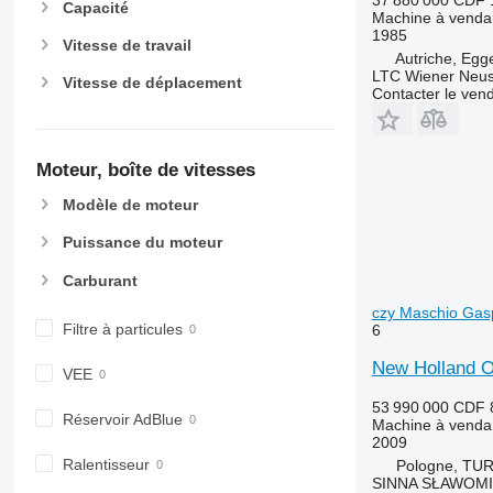
Capacité
Machine à venda
1985
Vitesse de travail
Autriche, Egg
LTC Wiener Neus
Vitesse de déplacement
Contacter le ven
Moteur, boîte de vitesses
Modèle de moteur
Puissance du moteur
Carburant
czy Maschio Gas
Filtre à particules
6
New Holland O
VEE
53 990 000 CDF
Réservoir AdBlue
Machine à venda
2009
Ralentisseur
Pologne, TU
SINNA SŁAWOMI