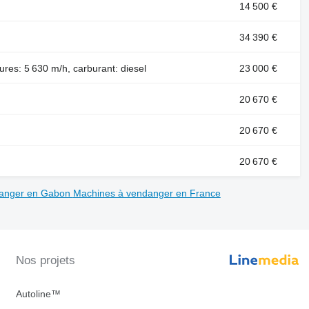
14 500 €
34 390 €
res: 5 630 m/h, carburant: diesel
23 000 €
20 670 €
20 670 €
20 670 €
danger en Gabon
Machines à vendanger en France
Nos projets
Autoline™