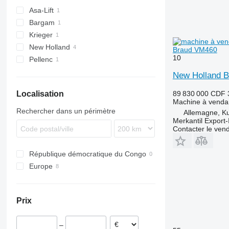
Asa-Lift
Bargam
T
Krieger
New Holland
Braud VM460
10
Pellenc
New Holland 
89 830 000 CDF
Localisation
Machine à venda
Rechercher dans un périmètre
Allemagne, K
Merkantil Expor
Contacter le ven
République démocratique du Congo
Europe
Pologne
Allemagne
Prix
France
Pays-Bas
–
Autriche