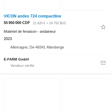
VICON andex 724 compactline
55 950 000 CDF
21 420 €
≈ 24 750 $US
Matériel de fenaison - andaineur
2023
Allemagne, De-48341 Altenberge
E-FARM GmbH