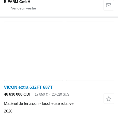
E-FARM GmbH
VICON extra 632FT 687T
46 630 000 CDF
17 850 €
≈ 20 620 $US
Matériel de fenaison - faucheuse rotative
2020