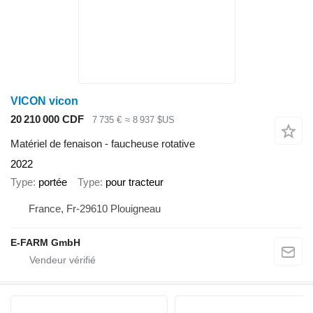
VICON vicon
20 210 000 CDF
7 735 €
≈ 8 937 $US
Matériel de fenaison - faucheuse rotative
2022
Type
portée
Type
pour tracteur
France, Fr-29610 Plouigneau
E-FARM GmbH