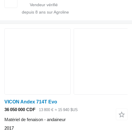
depuis
8
ans sur Agroline
VICON Andex 714T Evo
36 050 000 CDF
13 800 €
≈ 15 940 $US
Matériel de fenaison - andaineur
2017