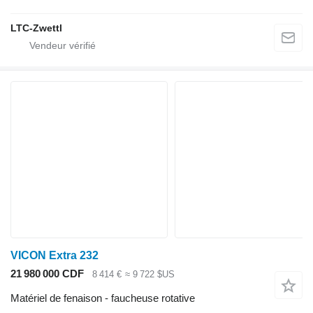
LTC-Zwettl
VICON Extra 232
21 980 000 CDF
8 414 €
≈ 9 722 $US
Matériel de fenaison - faucheuse rotative