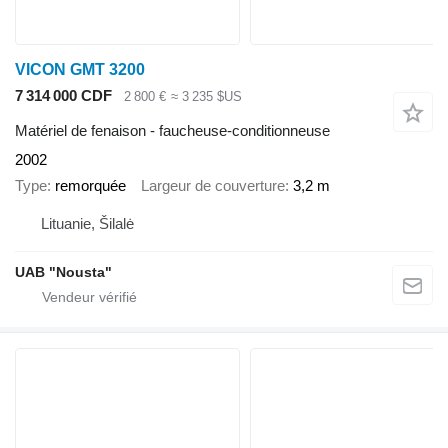
VICON GMT 3200
7 314 000 CDF
2 800 €
≈ 3 235 $US
Matériel de fenaison - faucheuse-conditionneuse
2002
Type
remorquée
Largeur de couverture
3,2 m
Lituanie, Šilalė
UAB "Nousta"