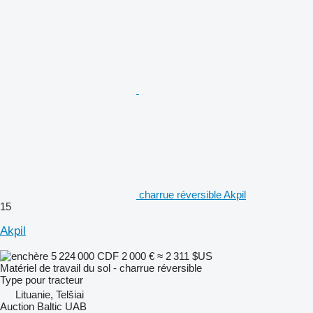
charrue réversible Akpil
15
Akpil
5 224 000 CDF
2 000 €
≈ 2 311 $US
Matériel de travail du sol - charrue réversible
Type
pour tracteur
Lituanie, Telšiai
Auction Baltic UAB