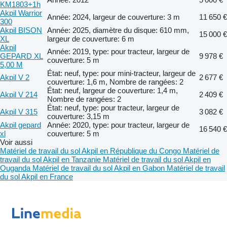
KM1803+1h
Akpil Warrior
Année: 2024, largeur de couverture: 3 m
11 650 €
300
Akpil BISON
Année: 2025, diamètre du disque: 610 mm,
15 000 €
XL
largeur de couverture: 6 m
Akpil
Année: 2019, type: pour tracteur, largeur de
GEPARD XL
9 978 €
couverture: 5 m
5,00 M
État: neuf, type: pour mini-tracteur, largeur de
Akpil V 2
2 677 €
couverture: 1,6 m, Nombre de rangées: 2
État: neuf, largeur de couverture: 1,4 m,
Akpil V 214
2 409 €
Nombre de rangées: 2
État: neuf, type: pour tracteur, largeur de
Akpil V 315
3 082 €
couverture: 3,15 m
Akpil gepard
Année: 2020, type: pour tracteur, largeur de
16 540 €
xl
couverture: 5 m
Voir aussi
Matériel de travail du sol Akpil en République du Congo
Matériel de
travail du sol Akpil en Tanzanie
Matériel de travail du sol Akpil en
Ouganda
Matériel de travail du sol Akpil en Gabon
Matériel de travail
du sol Akpil en France