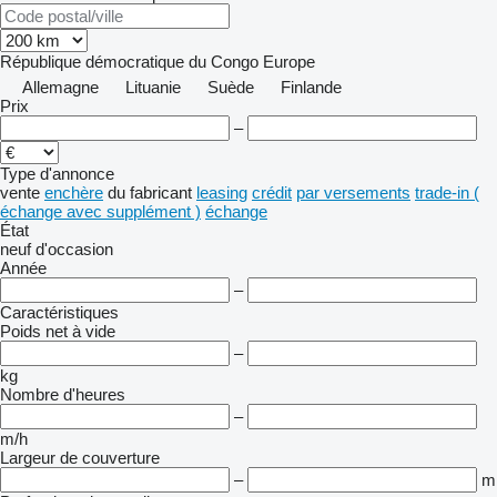
République démocratique du Congo
Europe
Allemagne
Lituanie
Suède
Finlande
Prix
–
Type d'annonce
vente
enchère
du fabricant
leasing
crédit
par versements
trade-in (
échange avec supplément )
échange
État
neuf
d'occasion
Année
–
Caractéristiques
Poids net à vide
–
kg
Nombre d'heures
–
m/h
Largeur de couverture
–
m