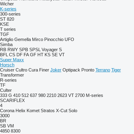
Wicher
K-series
300-series
ST 820
KSE
T series
TGF
Artiglio
Gemella
Mirco
Pinocchio
UFO
Simba
RB
RWY
SPB
SPSL
Voyager S
BFL
CS
DF
FA
GF
HT
KS
SE
VT
Super Maxx
Horsch
Cruiser
Cultro
Cura
Finer
Joker
Optipack
Pronto
Terrano
Tiger
Transformer
R-series
TF
Culter
333 G
410
512
637
980
2210
2623 VT
2700
M-series
SCARIFLEX
4
Corona
Helix
Komet
Stratos
X-Cut Solo
3000
BR
SB
VM
4850
8300