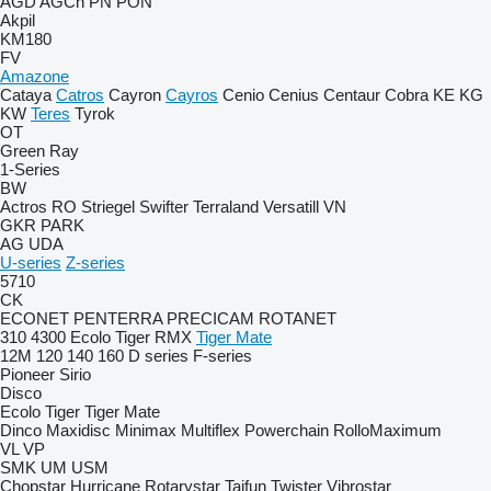
AGD
AGCh
PN
PON
Akpil
KM180
FV
Amazone
Cataya
Catros
Cayron
Cayros
Cenio
Cenius
Centaur
Cobra
KE
KG
KW
Teres
Tyrok
OT
Green Ray
1-Series
BW
Actros RO
Striegel
Swifter
Terraland
Versatill VN
GKR
PARK
AG
UDA
U-series
Z-series
5710
CK
ECONET
PENTERRA
PRECICAM
ROTANET
310
4300
Ecolo Tiger
RMX
Tiger Mate
12M
120
140
160
D series
F-series
Pioneer
Sirio
Disco
Ecolo Tiger
Tiger Mate
Dinco
Maxidisc
Minimax
Multiflex
Powerchain
RolloMaximum
VL
VP
SMK
UM
USM
Chopstar
Hurricane
Rotarystar
Taifun
Twister
Vibrostar