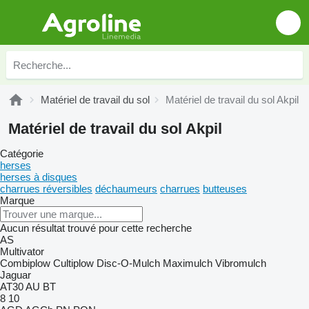
Matériel de travail du sol
Matériel de travail du sol Akpil
Matériel de travail du sol Akpil
Catégorie
herses
herses à disques
charrues réversibles
déchaumeurs
charrues
butteuses
Marque
Aucun résultat trouvé pour cette recherche
AS
Multivator
Combiplow
Cultiplow
Disc-O-Mulch
Maximulch
Vibromulch
Jaguar
AT30
AU
BT
8
10