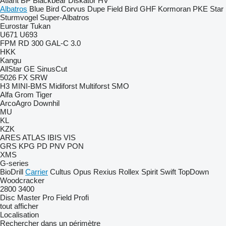
Atlant
BP
Blackbear
Diskator
HV
Albatros
Blue Bird
Corvus
Dupe
Field Bird
GHF
Kormoran
PKE
Star
Sturmvogel
Super-Albatros
Eurostar
Tukan
U671
U693
FPM RD 300
GAL-C 3.0
HKK
Kangu
AllStar
GE
SinusCut
5026
FX
SRW
H3
MINI-BMS
Midiforst
Multiforst
SMO
Alfa
Grom
Tiger
ArcoAgro
Downhil
MU
KL
KZK
ARES
ATLAS
IBIS
VIS
GRS
KPG
PD
PNV
PON
XMS
G-series
BioDrill
Carrier
Cultus
Opus
Rexius
Rollex
Spirit
Swift
TopDown
Woodcracker
2800
3400
Disc Master Pro
Field Profi
tout afficher
Localisation
Rechercher dans un périmètre