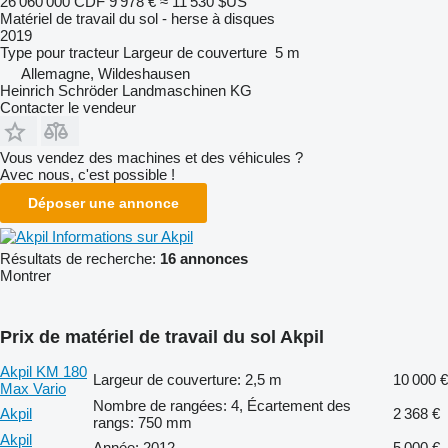
26 060 000 CDF
9 978 €
≈ 11 530 $US
Matériel de travail du sol - herse à disques
2019
Type
pour tracteur
Largeur de couverture
5 m
Allemagne, Wildeshausen
Heinrich Schröder Landmaschinen KG
Contacter le vendeur
Vous vendez des machines et des véhicules ?
Avec nous, c'est possible !
Déposer une annonce
Informations sur Akpil
Résultats de recherche:
16 annonces
Montrer
Prix de matériel de travail du sol Akpil
Akpil KM 180
Largeur de couverture: 2,5 m
10 000 €
Max Vario
Nombre de rangées: 4, Écartement des
Akpil
2 368 €
rangs: 750 mm
Akpil
Année: 2012
5 000 €