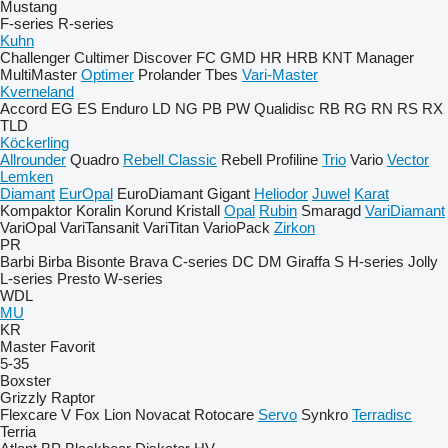
Mustang
F-series
R-series
Kuhn
Challenger
Cultimer
Discover
FC
GMD
HR
HRB
KNT
Manager
MultiMaster
Optimer
Prolander
Tbes
Vari-Master
Kverneland
Accord
EG
ES
Enduro
LD
NG
PB
PW
Qualidisc
RB
RG
RN
RS
RX
TLD
Köckerling
Allrounder
Quadro
Rebell Classic
Rebell Profiline
Trio
Vario
Vector
Lemken
Diamant
EurOpal
EuroDiamant
Gigant
Heliodor
Juwel
Karat
Kompaktor
Koralin
Korund
Kristall
Opal
Rubin
Smaragd
VariDiamant
VariOpal
VariTansanit
VariTitan
VarioPack
Zirkon
PR
Barbi
Birba
Bisonte
Brava
C-series
DC
DM
Giraffa S
H-series
Jolly
L-series
Presto
W-series
WDL
MU
KR
Master
Favorit
5-35
Boxster
Grizzly
Raptor
Flexcare V
Fox
Lion
Novacat
Rotocare
Servo
Synkro
Terradisc
Terria