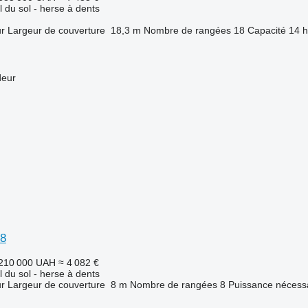
l du sol - herse à dents
ur
Largeur de couverture
18,3 m
Nombre de rangées
18
Capacité
14 h
deur
8
210 000 UAH
≈ 4 082 €
l du sol - herse à dents
ur
Largeur de couverture
8 m
Nombre de rangées
8
Puissance nécessa