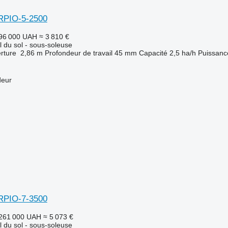
RPIO-5-2500
96 000 UAH
≈ 3 810 €
il du sol - sous-soleuse
rture
2,86 m
Profondeur de travail
45 mm
Capacité
2,5 ha/h
Puissanc
deur
RPIO-7-3500
261 000 UAH
≈ 5 073 €
il du sol - sous-soleuse