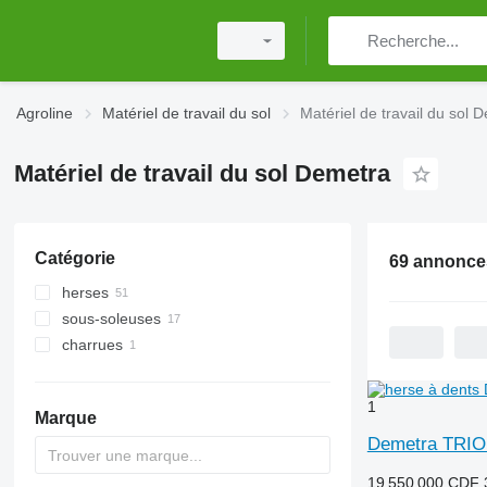
Agroline
Matériel de travail du sol
Matériel de travail du sol 
Matériel de travail du sol Demetra
Catégorie
69 annonce
herses
sous-soleuses
herses à disques
charrues
herses à dents
herses rotatives
herses à dents flexibles
1
Marque
Demetra TRIO
19 550 000 CDF