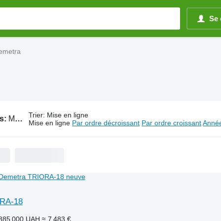
Se 
Demetra
Trier
:
Mise en ligne
s:
Matériel de travail du sol Demetra
Mise en ligne
Par ordre décroissant
Par ordre croissant
Année
RA-18
385 000 UAH
≈ 7 483 €