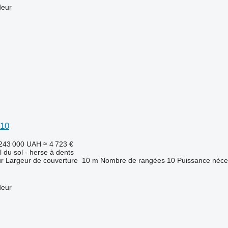
deur
10
243 000 UAH
≈ 4 723 €
l du sol - herse à dents
ur
Largeur de couverture
10 m
Nombre de rangées
10
Puissance néces
deur