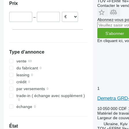
TOV «FERM Ye»
Prix
TLD
Rubin
W-series
Contacter le ven
Smaragd
–
VariDiamant
Abonnez-vous pou
VariOpal
VariTansanit
S'abonner
VariTitan
En cliquant ici, 
VarioPack
Type d'annonce
Zirkon
vente
du fabricant
leasing
crédit
1
par versements
trade-in ( échange avec supplément )
Demetra GRD-
échange
10 050 000 CDF
Matériel de trava
Largeur de couve
Ukraine, Kyiv
État
TOV «FERM Ye»