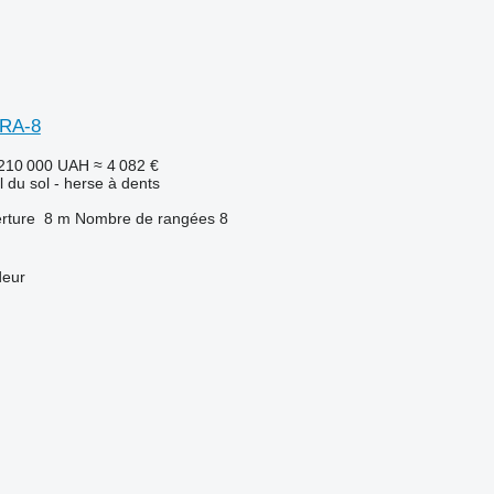
ORA-8
210 000 UAH
≈ 4 082 €
l du sol - herse à dents
rture
8 m
Nombre de rangées
8
deur