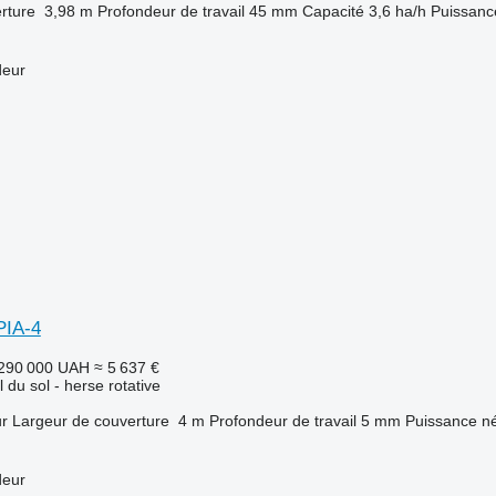
rture
3,98 m
Profondeur de travail
45 mm
Capacité
3,6 ha/h
Puissanc
deur
PIA-4
290 000 UAH
≈ 5 637 €
l du sol - herse rotative
ur
Largeur de couverture
4 m
Profondeur de travail
5 mm
Puissance né
deur