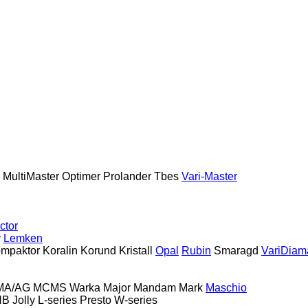
MultiMaster
Optimer
Prolander
Tbes
Vari-Master
ctor
y
Lemken
mpaktor
Koralin
Korund
Kristall
Opal
Rubin
Smaragd
VariDiam
MA/AG
MCMS Warka
Major
Mandam
Mark
Maschio
HB
Jolly
L-series
Presto
W-series