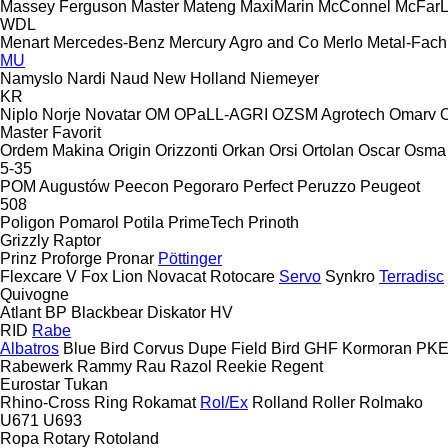
Massey Ferguson
Master
Mateng
MaxiMarin
McConnel
McFar
WDL
Menart
Mercedes-Benz
Mercury Agro and Co
Merlo
Metal-Fach
MU
Namyslo
Nardi
Naud
New Holland
Niemeyer
KR
Niplo
Norje
Novatar
OM
OPaLL-AGRI
OZSM Agrotech
Omarv
Master
Favorit
Ordem Makina
Origin
Orizzonti
Orkan
Orsi
Ortolan
Oscar
Osma
5-35
POM Augustów
Peecon
Pegoraro
Perfect
Peruzzo
Peugeot
508
Poligon
Pomarol
Potila
PrimeTech
Prinoth
Grizzly
Raptor
Prinz
Proforge
Pronar
Pöttinger
Flexcare V
Fox
Lion
Novacat
Rotocare
Servo
Synkro
Terradisc
Quivogne
Atlant
BP
Blackbear
Diskator
HV
RID
Rabe
Albatros
Blue Bird
Corvus
Dupe
Field Bird
GHF
Kormoran
PK
Rabewerk
Rammy
Rau
Razol
Reekie
Regent
Eurostar
Tukan
Rhino-Cross
Ring
Rokamat
Rol/Ex
Rolland
Roller
Rolmako
U671
U693
Ropa
Rotary
Rotoland