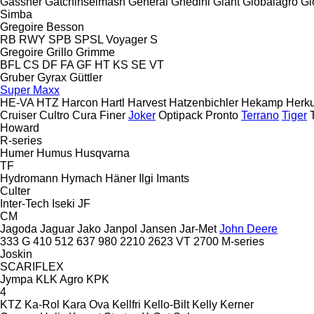
Gassner
Gatchinselmash
General
Ghedini
Giant
Globalagro
Gl
Simba
Gregoire Besson
RB
RWY
SPB
SPSL
Voyager S
Gregoire
Grillo
Grimme
BFL
CS
DF
FA
GF
HT
KS
SE
VT
Gruber
Gyrax
Güttler
Super Maxx
HE-VA
HTZ
Harcon
Hartl
Harvest
Hatzenbichler
Hekamp
Herku
Cruiser
Cultro
Cura
Finer
Joker
Optipack
Pronto
Terrano
Tiger
Howard
R-series
Humer
Humus
Husqvarna
TF
Hydromann
Hymach
Häner
Ilgi
Imants
Culter
Inter-Tech
Iseki
JF
CM
Jagoda
Jaguar
Jako
Janpol
Jansen
Jar-Met
John Deere
333 G
410
512
637
980
2210
2623 VT
2700
M-series
Joskin
SCARIFLEX
Jympa
KLK Agro
KPK
4
KTZ
Ka-Rol
Kara Ova
Kellfri
Kello-Bilt
Kelly
Kerner