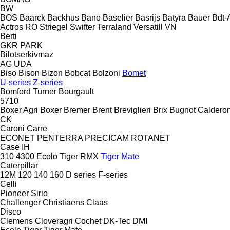
BW
BOS
Baarck
Backhus
Bano
Baselier
Basrijs
Batyra
Bauer
Bdt-
Actros RO
Striegel
Swifter
Terraland
Versatill VN
Berti
GKR
PARK
Bilotserkivmaz
AG
UDA
Biso
Bison
Bizon
Bobcat
Bolzoni
Bomet
U-series
Z-series
Bomford Turner
Bourgault
5710
Boxer Agri
Boxer
Bremer
Brent
Breviglieri
Brix
Bugnot
Calderon
CK
Caroni
Carre
ECONET
PENTERRA
PRECICAM
ROTANET
Case IH
310
4300
Ecolo Tiger
RMX
Tiger Mate
Caterpillar
12M
120
140
160
D series
F-series
Celli
Pioneer
Sirio
Challenger
Christiaens
Claas
Disco
Clemens
Cloveragri
Cochet
DK-Tec
DMI