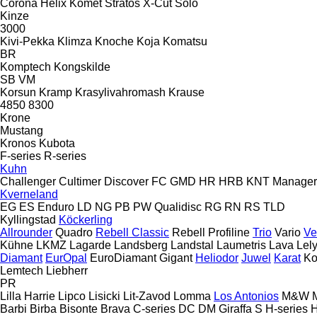
Corona
Helix
Komet
Stratos
X-Cut Solo
Kinze
3000
Kivi-Pekka
Klimza
Knoche
Koja
Komatsu
BR
Komptech
Kongskilde
SB
VM
Korsun
Kramp
Krasylivahromash
Krause
4850
8300
Krone
Mustang
Kronos
Kubota
F-series
R-series
Kuhn
Challenger
Cultimer
Discover
FC
GMD
HR
HRB
KNT
Manager
Kverneland
EG
ES
Enduro
LD
NG
PB
PW
Qualidisc
RG
RN
RS
TLD
Kyllingstad
Köckerling
Allrounder
Quadro
Rebell Classic
Rebell Profiline
Trio
Vario
Ve
Kühne
LKMZ
Lagarde
Landsberg
Landstal
Laumetris
Lava
Lel
Diamant
EurOpal
EuroDiamant
Gigant
Heliodor
Juwel
Karat
Ko
Lemtech
Liebherr
PR
Lilla Harrie
Lipco
Lisicki
Lit-Zavod
Lomma
Los Antonios
M&W
Barbi
Birba
Bisonte
Brava
C-series
DC
DM
Giraffa S
H-series