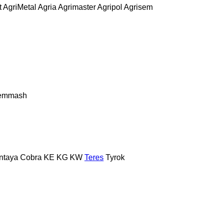
t
AgriMetal
Agria
Agrimaster
Agripol
Agrisem
remmash
ntaya
Cobra
KE
KG
KW
Teres
Tyrok