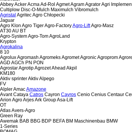
Abbey
Acker
Acma
Ad-Rol
Agmet
Agram
Agrator
Agri Implemen
Cultiplow
Disc-O-Mulch
Maximulch
Vibromulch
Agristal
Agritec
Agro Chłopecki
Jaguar
Agro Klon
Agro Tiger
Agro-Factory
Agro-Lift
Agro-Masz
AT30
AU
BT
Agro-System
Agro-Tom
AgroLand
Krypton
Agrokalina
8
10
Agrolux
Agromash
Agromeks
Agromet
Agronic
Agroprom
Agro
AGD
AGCh
PN
PON
Agrostar
Agrotip
Agrozet
Ahead
Akpil
KM180
Aktiv sprinter
Aktiv
Alpego
FV
Alpler
Amac
Amazone
Avant
Cataya
Catros
Cayron
Cayros
Cenio
Cenius
Centaur
Ce
Arion Agro
Arjes
Ark Group
Asa-Lift
OT
Atlas
Avers-Agro
Green Ray
Awemak
BAB
BBG
BDP
BEFA
BM Maschinenbau
BMW
1-Series
BOMAG