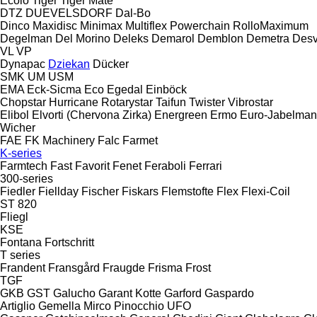
Ecolo Tiger
Tiger Mate
DTZ
DUEVELSDORF
Dal-Bo
Dinco
Maxidisc
Minimax
Multiflex
Powerchain
RolloMaximum
Degelman
Del Morino
Deleks
Demarol
Demblon
Demetra
Des
VL
VP
Dynapac
Dziekan
Dücker
SMK
UM
USM
EMA
Eck-Sicma
Eco
Egedal
Einböck
Chopstar
Hurricane
Rotarystar
Taifun
Twister
Vibrostar
Elibol
Elvorti (Chervona Zirka)
Energreen
Ermo
Euro-Jabelma
Wicher
FAE
FK Machinery
Falc
Farmet
K-series
Farmtech
Fast
Favorit
Fenet
Feraboli
Ferrari
300-series
Fiedler
Fiellday
Fischer
Fiskars
Flemstofte
Flex
Flexi-Coil
ST 820
Fliegl
KSE
Fontana
Fortschritt
T series
Frandent
Fransgård
Fraugde
Frisma
Frost
TGF
GKB
GST
Galucho
Garant Kotte
Garford
Gaspardo
Artiglio
Gemella
Mirco
Pinocchio
UFO