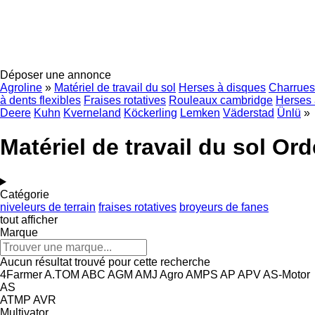
Déposer une annonce
Agroline
»
Matériel de travail du sol
Herses à disques
Charrues
à dents flexibles
Fraises rotatives
Rouleaux cambridge
Herses 
Deere
Kuhn
Kverneland
Köckerling
Lemken
Väderstad
Ünlü
»
Matériel de travail du sol O
Catégorie
niveleurs de terrain
fraises rotatives
broyeurs de fanes
tout afficher
Marque
Aucun résultat trouvé pour cette recherche
4Farmer
A.TOM
ABC
AGM
AMJ Agro
AMPS
AP
APV
AS-Motor
AS
ATMP
AVR
Multivator