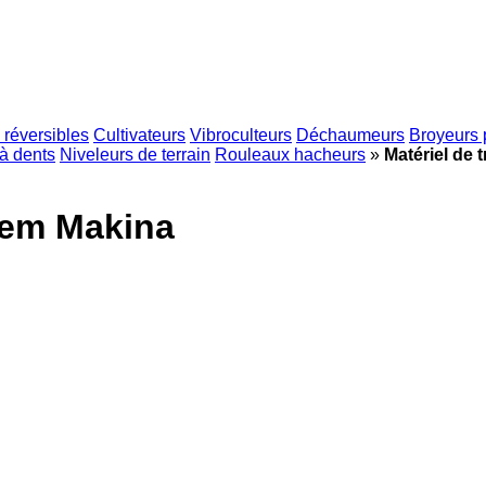
 réversibles
Cultivateurs
Vibroculteurs
Déchaumeurs
Broyeurs 
à dents
Niveleurs de terrain
Rouleaux hacheurs
»
Matériel de 
rdem Makina