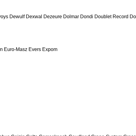
voys
Dewulf
Dexwal
Dezeure
Dolmar
Dondi
Doublet Record
Do
nn
Euro-Masz
Evers
Expom