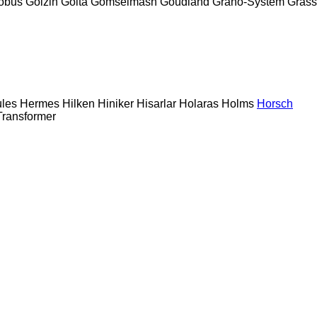
obus
Goizin
Golta
Gomselmash
Goudland
Grano-System
Grass
les
Hermes
Hilken
Hiniker
Hisarlar
Holaras
Holms
Horsch
Transformer