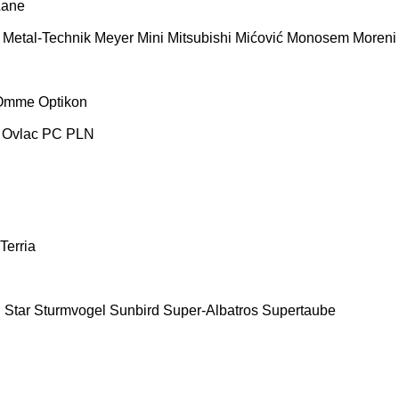
Lane
Metal-Technik
Meyer
Mini
Mitsubishi
Mićović
Monosem
Moreni
Omme
Optikon
Ovlac
PC
PLN
Terria
E
Star
Sturmvogel
Sunbird
Super-Albatros
Supertaube