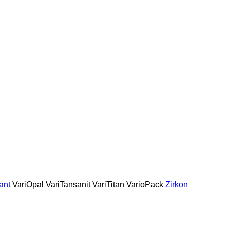
ant
VariOpal
VariTansanit
VariTitan
VarioPack
Zirkon