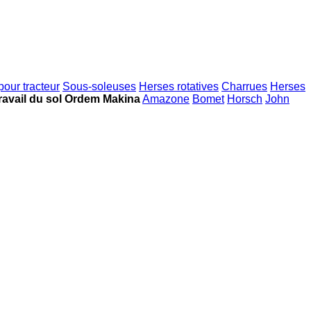
pour tracteur
Sous-soleuses
Herses rotatives
Charrues
Herses
travail du sol Ordem Makina
Amazone
Bomet
Horsch
John