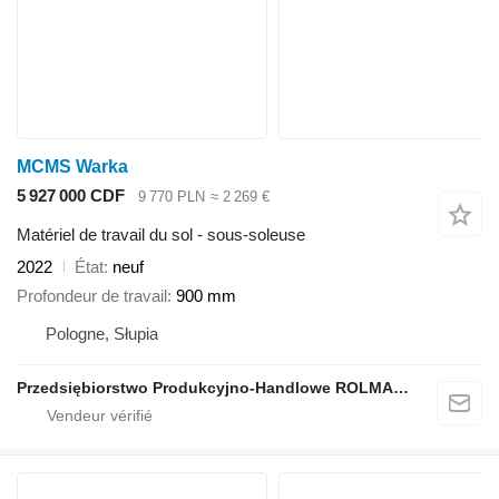
MCMS Warka
5 927 000 CDF
9 770 PLN
≈ 2 269 €
Matériel de travail du sol - sous-soleuse
2022
État
neuf
Profondeur de travail
900 mm
Pologne, Słupia
Przedsiębiorstwo Produkcyjno-Handlowe ROLMAPOL Marcin Dziekan