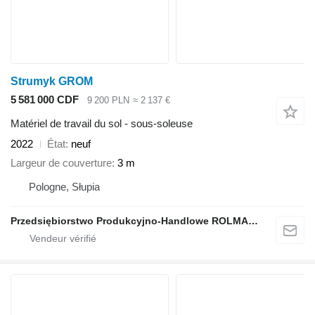
Strumyk GROM
5 581 000 CDF
9 200 PLN
≈ 2 137 €
Matériel de travail du sol - sous-soleuse
2022
État
neuf
Largeur de couverture
3 m
Pologne, Słupia
Przedsiębiorstwo Produkcyjno-Handlowe ROLMAPOL Marcin Dziekan