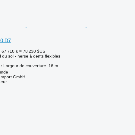
20 D7
F
67 710 €
≈ 78 230 $US
l du sol - herse à dents flexibles
ur
Largeur de couverture
16 m
unde
t-Import GmbH
deur