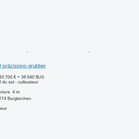
30 präzisions-grubber
33 700 €
≈ 38 940 $US
l du sol - cultivateur
rture
4 m
5274 Burgkirchen
deur