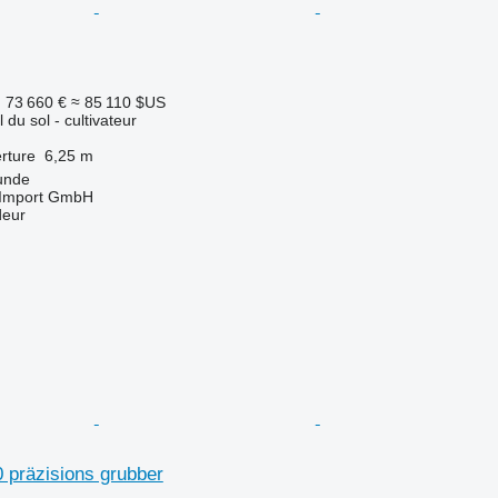
F
73 660 €
≈ 85 110 $US
l du sol - cultivateur
rture
6,25 m
unde
t-Import GmbH
deur
0 präzisions grubber