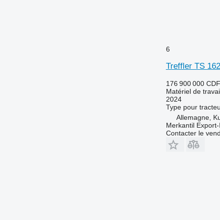
6
Treffler TS 16
176 900 000 CD
Matériel de travai
2024
Type
pour tracte
Allemagne, K
Merkantil Expor
Contacter le ven