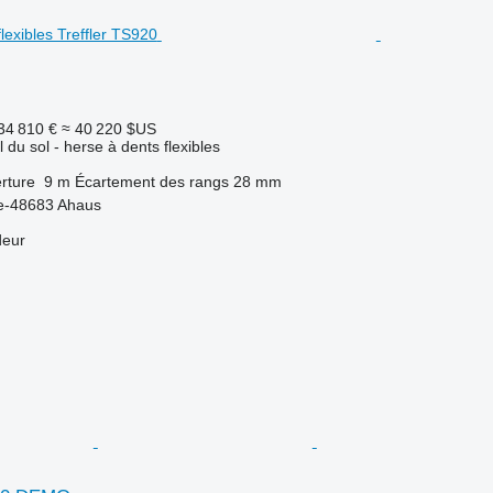
34 810 €
≈ 40 220 $US
l du sol - herse à dents flexibles
rture
9 m
Écartement des rangs
28 mm
e-48683 Ahaus
deur