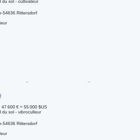
l du sol - cultivateur
-54636 Rittersdorf
deur
0
F
47 600 €
≈ 55 000 $US
l du sol - vibroculteur
-54636 Rittersdorf
deur