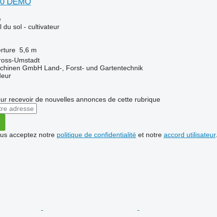
560 DEMO
e
l du sol - cultivateur
rture
5,6 m
ross-Umstadt
chinen GmbH Land-, Forst- und Gartentechnik
deur
r recevoir de nouvelles annonces de cette rubrique
vous acceptez notre
politique de confidentialité
et notre
accord utilisateur