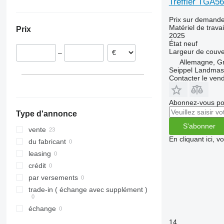
Treffler TGA
Allemagne
RX
Opal
Presto
Prix sur demand
Autriche
TLD
Rubin
W-series
Matériel de travai
Prix
République tchèque
Smaragd
2025
État
neuf
VariDiamant
Largeur de couve
–
VariOpal
Allemagne, G
VariTansanit
Seippel Landmas
Contacter le ven
VariTitan
VarioPack
Abonnez-vous pou
Zirkon
Type d'annonce
S'abonner
vente
En cliquant ici, 
du fabricant
leasing
crédit
par versements
trade-in ( échange avec supplément )
échange
14