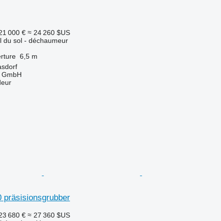
21 000 €
≈ 24 260 $US
il du sol - déchaumeur
rture
6,5 m
asdorf
u GmbH
deur
00 präsisionsgrubber
23 680 €
≈ 27 360 $US