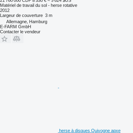
21 760 000 CDF
8 330 €
≈ 9 624 $US
Matériel de travail du sol - herse rotative
2012
Largeur de couverture
3 m
Allemagne, Hamburg
E-FARM GmbH
Contacter le vendeur
herse à disques Quivogne apxe