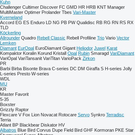
Kuhn
Challenger
Cultimer
Discover
FC
GMD
HR
HRB
KNT
Manager
MultiMaster
Optimer
Prolander
Tbes
Vari-Master
Kverneland
Accord
EG
ES
Enduro
LD
NG
PB
PW
Qualidisc
RB
RG
RN
RS
RX
TLD
Köckerling
Allrounder
Quadro
Rebell Classic
Rebell Profiline
Trio
Vario
Vector
Lemken
Diamant
EurOpal
EuroDiamant
Gigant
Heliodor
Juwel
Karat
Kompaktor
Koralin
Korund
Kristall
Opal
Rubin
Smaragd
VariDiamant
VariOpal
VariTansanit
VariTitan
VarioPack
Zirkon
PR
Barbi
Birba
Bisonte
Brava
C-series
DC
DM
Giraffa S
H-series
Jolly
L-series
Presto
W-series
WDL
MU
KR
Master
Favorit
5-35
Boxster
Grizzly
Raptor
Flexcare V
Fox
Lion
Novacat
Rotocare
Servo
Synkro
Terradisc
Terria
Atlant
BP
Blackbear
Diskator
HV
Albatros
Blue Bird
Corvus
Dupe
Field Bird
GHF
Kormoran
PKE
Star