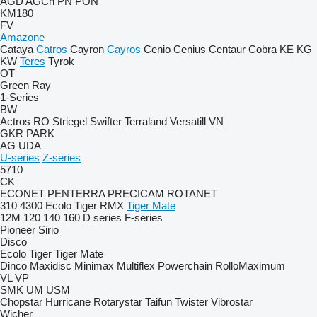
AGD
AGCh
PN
PON
KM180
FV
Amazone
Cataya
Catros
Cayron
Cayros
Cenio
Cenius
Centaur
Cobra
KE
KG
KW
Teres
Tyrok
OT
Green Ray
1-Series
BW
Actros RO
Striegel
Swifter
Terraland
Versatill VN
GKR
PARK
AG
UDA
U-series
Z-series
5710
CK
ECONET
PENTERRA
PRECICAM
ROTANET
310
4300
Ecolo Tiger
RMX
Tiger Mate
12M
120
140
160
D series
F-series
Pioneer
Sirio
Disco
Ecolo Tiger
Tiger Mate
Dinco
Maxidisc
Minimax
Multiflex
Powerchain
RolloMaximum
VL
VP
SMK
UM
USM
Chopstar
Hurricane
Rotarystar
Taifun
Twister
Vibrostar
Wicher