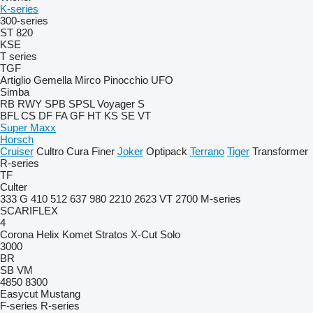
K-series
300-series
ST 820
KSE
T series
TGF
Artiglio
Gemella
Mirco
Pinocchio
UFO
Simba
RB
RWY
SPB
SPSL
Voyager S
BFL
CS
DF
FA
GF
HT
KS
SE
VT
Super Maxx
Horsch
Cruiser
Cultro
Cura
Finer
Joker
Optipack
Terrano
Tiger
Transformer
R-series
TF
Culter
333 G
410
512
637
980
2210
2623 VT
2700
M-series
SCARIFLEX
4
Corona
Helix
Komet
Stratos
X-Cut Solo
3000
BR
SB
VM
4850
8300
Easycut
Mustang
F-series
R-series