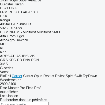
Sturmvogel
Super-Albatros
Eurostar
Tukan
U671
U693
FPM RD 300
GAL-C 3.0
HKK
Kangu
AllStar
GE
SinusCut
5026
FX
SRW
H3
MINI-BMS
Midiforst
Multiforst
SMO
Alfa
Grom
Tiger
ArcoAgro
Downhil
MU
KL
KZK
ARES
ATLAS
IBIS
VIS
GRS
KPG
PD
PNV
PON
XMS
G-series
Votex
BioDrill
Carrier
Cultus
Opus
Rexius
Rollex
Spirit
Swift
TopDown
Woodcracker
2800
3400
Disc Master Pro
Field Profi
tout afficher
Localisation
Rechercher dans un périmètre