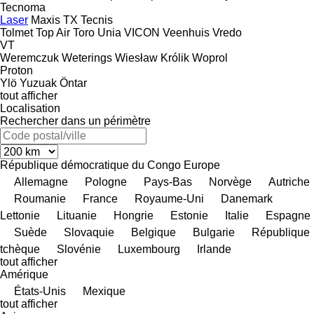
Tecnoma
Laser
Maxis
TX
Tecnis
Tolmet
Top Air
Toro
Unia
VICON
Veenhuis
Vredo
VT
Weremczuk
Weterings
Wiesław Królik
Woprol
Proton
Ylö
Yuzuak
Öntar
tout afficher
Localisation
Rechercher dans un périmètre
République démocratique du Congo
Europe
Allemagne
Pologne
Pays-Bas
Norvège
Autriche
Roumanie
France
Royaume-Uni
Danemark
Lettonie
Lituanie
Hongrie
Estonie
Italie
Espagne
Suède
Slovaquie
Belgique
Bulgarie
République
tchèque
Slovénie
Luxembourg
Irlande
tout afficher
Amérique
États-Unis
Mexique
tout afficher