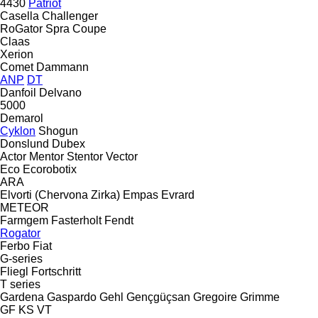
4430
Patriot
Casella
Challenger
RoGator
Spra Coupe
Claas
Xerion
Comet
Dammann
ANP
DT
Danfoil
Delvano
5000
Demarol
Cyklon
Shogun
Donslund
Dubex
Actor
Mentor
Stentor
Vector
Eco
Ecorobotix
ARA
Elvorti (Chervona Zirka)
Empas
Evrard
METEOR
Farmgem
Fasterholt
Fendt
Rogator
Ferbo
Fiat
G-series
Fliegl
Fortschritt
T series
Gardena
Gaspardo
Gehl
Gençgüçsan
Gregoire
Grimme
GF
KS
VT