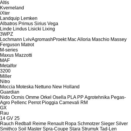
Altis
Kverneland
iXter
Landquip
Lemken
Albatros
Primus
Sirius
Vega
Linde
Lindus
Lisicki
Lixing
3WPZ
Lochmann
LvivAgromashProekt
Mac Alloria
Maschio
Massey
Ferguson
Matrot
M-series
Maxus
Mazzotti
MAF
Metalfor
3200
Miller
Nitro
Moccia
Moteska
Nettuno
New Holland
Guardian
Nido
Ocmis
Omme
Orkel
Osella
PLA
PP Agrotehnika
Pegas-
Agro
Pellenc
Perrot
Pioggia Carnevali
RM
GX
Rau
14 GV 25
Rauch
Redball
Reime
Renault
Ropa
Schmotzer
Sieger
Silver
Smithco
Soil Master
Spra-Coupe
Stara
Strumyk
Tad-Len