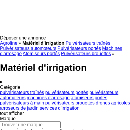
Déposer une annonce
Agroline
»
Matériel d'irrigation
Pulvérisateurs traînés
Pulvérisateurs automoteurs
Pulvérisateurs portés
Machines
d'arrosage
Atomiseurs portés
Pulvérisateurs brouettes
»
Matériel d'irrigation
Catégorie
pulvérisateurs traînés
pulvérisateurs portés
pulvérisateurs
automoteurs
machines d'arrosage
atomiseurs portés
pulvérisateurs à main
pulvérisateurs brouettes
drones agricoles
arroseurs de jardin
services d'irrigation
tout afficher
Marque