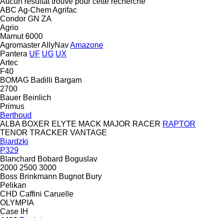
Aucun résultat trouvé pour cette recherche
ABC
Ag-Chem
Agrifac
Condor
GN
ZA
Agrio
Mamut 6000
Agromaster
AllyNav
Amazone
Pantera
UF
UG
UX
Artec
F40
BOMAG
Badilli
Bargam
2700
Bauer
Beinlich
Primus
Berthoud
ALBA
BOXER
ELYTE
MACK
MAJOR
RACER
RAPTOR
TENOR
TRACKER
VANTAGE
Biardzki
P329
Blanchard
Bobard
Boguslav
2000
2500
3000
Boss
Brinkmann
Bugnot
Bury
Pelikan
CHD
Caffini
Caruelle
OLYMPIA
Case IH