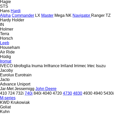
Hagie
STS
Hans
Hardi
Alpha
Commander
LX
Master
Mega
NK
Navigator
Ranger
TZ
Hardy
Holder
IN
Holmer
Terra
Horsch
Leeb
Househam
Air Ride
Hüdig
Iromat
IVECO
Idrofoglia
Inuma
Irrifrance
Irriland
Irrimec
Irtec
Isuzu
Jacoby
Eurolux
Eurotrain
Jacto
Advance
Uniport
Jar-Met
Jessernigg
John Deere
410
724
732i
740i
840i
4040
4720
4730
4830
4930
4940
5430i
M-series
KWD
Krukowiak
Goliat
Kuhn