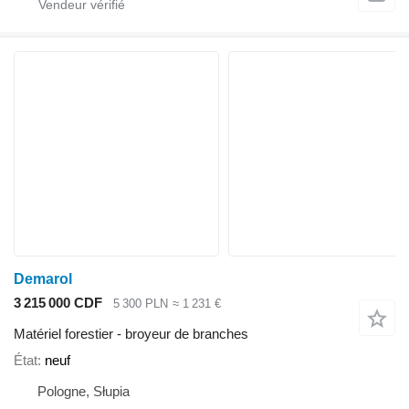
Demarol
3 215 000 CDF
5 300 PLN
≈ 1 231 €
Matériel forestier - broyeur de branches
État
neuf
Pologne, Słupia