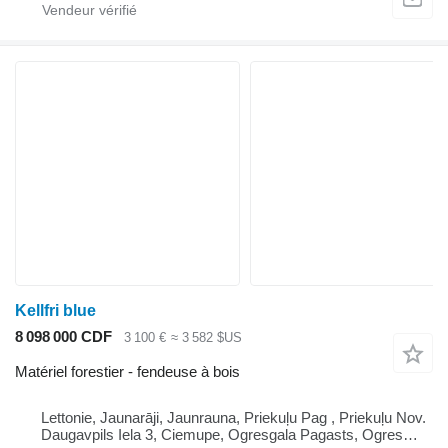
Kellfri blue
8 098 000 CDF
3 100 €
≈ 3 582 $US
Matériel forestier - fendeuse à bois
Lettonie, Jaunarāji, Jaunrauna, Priekuļu Pag , Priekuļu Nov.
Daugavpils Iela 3, Ciemupe, Ogresgala Pagasts, Ogres