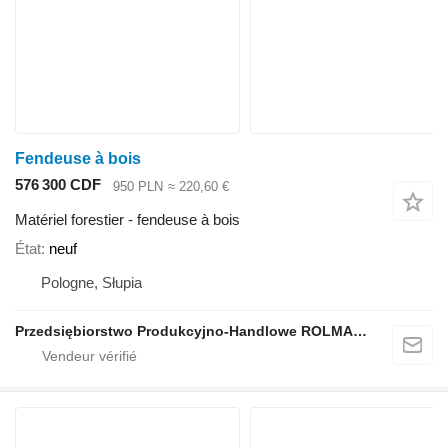
Fendeuse à bois
576 300 CDF
950 PLN
≈ 220,60 €
Matériel forestier - fendeuse à bois
État
neuf
Pologne, Słupia
Przedsiębiorstwo Produkcyjno-Handlowe ROLMAPOL Marcin Dziekan