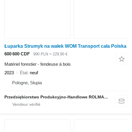
Łuparka Strumyk na wałek WOM Transport cała Polska
600 600 CDF
990 PLN
≈ 229,90 €
Matériel forestier - fendeuse à bois
2023
État
neuf
Pologne, Słupia
Przedsiębiorstwo Produkcyjno-Handlowe ROLMAPOL Marcin Dziekan