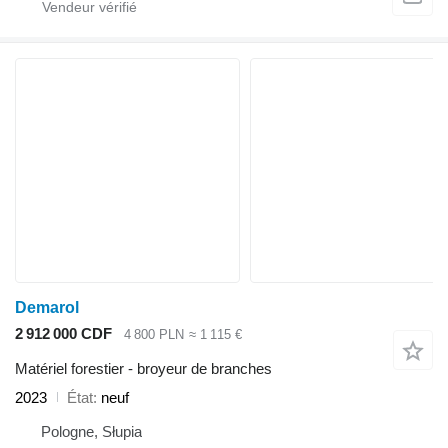
Demarol
2 912 000 CDF
4 800 PLN
≈ 1 115 €
Matériel forestier - broyeur de branches
2023
État
neuf
Pologne, Słupia