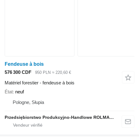
Fendeuse à bois
576 300 CDF
950 PLN
≈ 220,60 €
Matériel forestier - fendeuse à bois
État
neuf
Pologne, Słupia
Przedsiębiorstwo Produkcyjno-Handlowe ROLMAPOL Marcin Dziekan