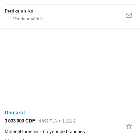
Novads, Lv 5041 Lv 4126, Latvija
Petriks un Ko
Demarol
3 033 000 CDF
4 999 PLN
≈ 1 161 €
Matériel forestier - broyeur de branches