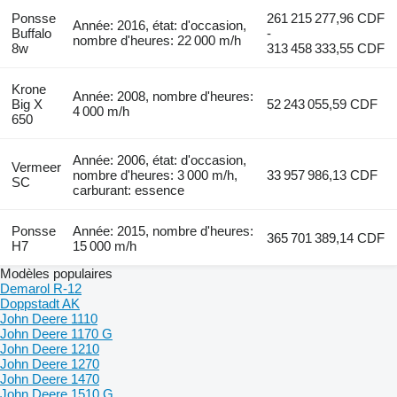
Ponsse
261 215 277,96 CDF
Année: 2016, état: d'occasion,
Buffalo
-
nombre d'heures: 22 000 m/h
8w
313 458 333,55 CDF
Krone
Année: 2008, nombre d'heures:
Big X
52 243 055,59 CDF
4 000 m/h
650
Année: 2006, état: d'occasion,
Vermeer
nombre d'heures: 3 000 m/h,
33 957 986,13 CDF
SC
carburant: essence
Ponsse
Année: 2015, nombre d'heures:
365 701 389,14 CDF
H7
15 000 m/h
Modèles populaires
Demarol R-12
Doppstadt AK
John Deere 1110
John Deere 1170 G
John Deere 1210
John Deere 1270
John Deere 1470
John Deere 1510 G