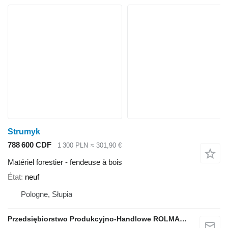
Strumyk
788 600 CDF
1 300 PLN
≈ 301,90 €
Matériel forestier - fendeuse à bois
État
neuf
Pologne, Słupia
Przedsiębiorstwo Produkcyjno-Handlowe ROLMAPOL Marcin Dziekan