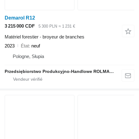
Demarol R12
3 215 000 CDF
5 300 PLN
≈ 1 231 €
Matériel forestier - broyeur de branches
2023
État
neuf
Pologne, Słupia
Przedsiębiorstwo Produkcyjno-Handlowe ROLMAPOL Marcin Dziekan