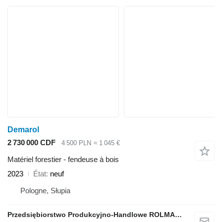
Demarol
2 730 000 CDF
4 500 PLN
≈ 1 045 €
Matériel forestier - fendeuse à bois
2023
État
neuf
Pologne, Słupia
Przedsiębiorstwo Produkcyjno-Handlowe ROLMAPOL Marcin Dziekan