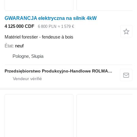
GWARANCJA elektryczna na silnik 4kW
4 125 000 CDF
6 800 PLN
≈ 1 579 €
Matériel forestier - fendeuse à bois
État
neuf
Pologne, Słupia
Przedsiębiorstwo Produkcyjno-Handlowe ROLMAPOL Marcin Dziekan