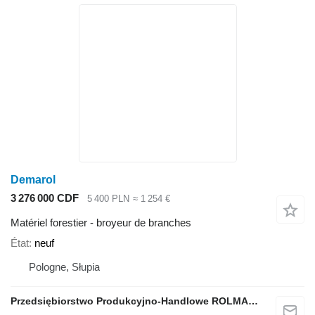
Demarol
3 276 000 CDF
5 400 PLN
≈ 1 254 €
Matériel forestier - broyeur de branches
État
neuf
Pologne, Słupia
Przedsiębiorstwo Produkcyjno-Handlowe ROLMAPOL Marcin Dziekan