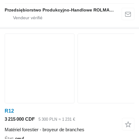
Przedsiębiorstwo Produkcyjno-Handlowe ROLMAPOL Marcin Dziekan
R12
3 215 000 CDF
5 300 PLN
≈ 1 231 €
Matériel forestier - broyeur de branches
État
neuf