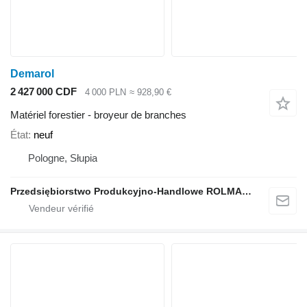
Demarol
2 427 000 CDF
4 000 PLN
≈ 928,90 €
Matériel forestier - broyeur de branches
État
neuf
Pologne, Słupia
Przedsiębiorstwo Produkcyjno-Handlowe ROLMAPOL Marcin Dziekan