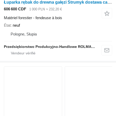
Łuparka rębak do drewna gałęzi Strumyk dostawa cała Polska
606 600 CDF
1 000 PLN
≈ 232,20 €
Matériel forestier - fendeuse à bois
État
neuf
Pologne, Słupia
Przedsiębiorstwo Produkcyjno-Handlowe ROLMAPOL Marcin Dziekan