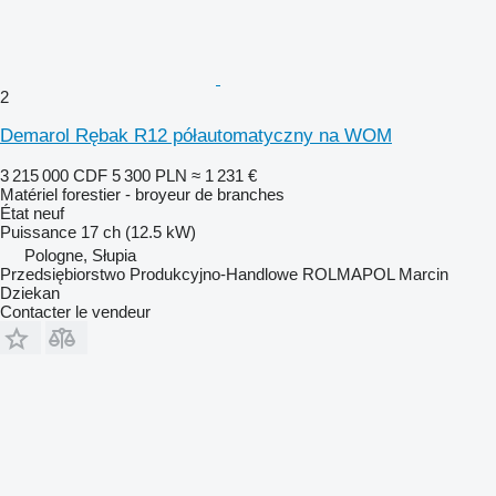
2
Demarol Rębak R12 półautomatyczny na WOM
3 215 000 CDF
5 300 PLN
≈ 1 231 €
Matériel forestier - broyeur de branches
État
neuf
Puissance
17 ch (12.5 kW)
Pologne, Słupia
Przedsiębiorstwo Produkcyjno-Handlowe ROLMAPOL Marcin
Dziekan
Contacter le vendeur