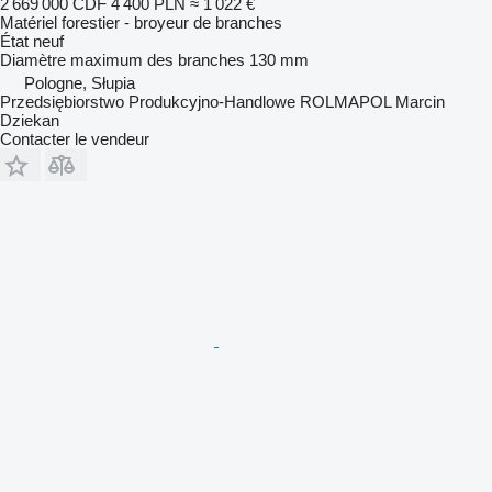
2 669 000 CDF
4 400 PLN
≈ 1 022 €
Matériel forestier - broyeur de branches
État
neuf
Diamètre maximum des branches
130 mm
Pologne, Słupia
Przedsiębiorstwo Produkcyjno-Handlowe ROLMAPOL Marcin
Dziekan
Contacter le vendeur