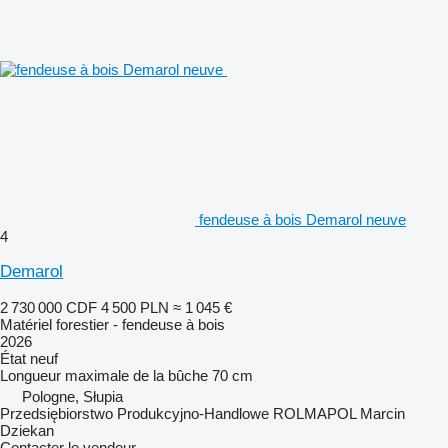
fendeuse à bois Demarol neuve
4
Demarol
2 730 000 CDF
4 500 PLN
≈ 1 045 €
Matériel forestier - fendeuse à bois
2026
État
neuf
Longueur maximale de la bûche
70 cm
Pologne, Słupia
Przedsiębiorstwo Produkcyjno-Handlowe ROLMAPOL Marcin
Dziekan
Contacter le vendeur