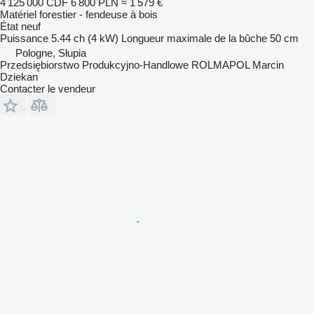
4 125 000 CDF
6 800 PLN
≈ 1 579 €
Matériel forestier - fendeuse à bois
État
neuf
Puissance
5.44 ch (4 kW)
Longueur maximale de la bûche
50 cm
Pologne, Słupia
Przedsiębiorstwo Produkcyjno-Handlowe ROLMAPOL Marcin
Dziekan
Contacter le vendeur