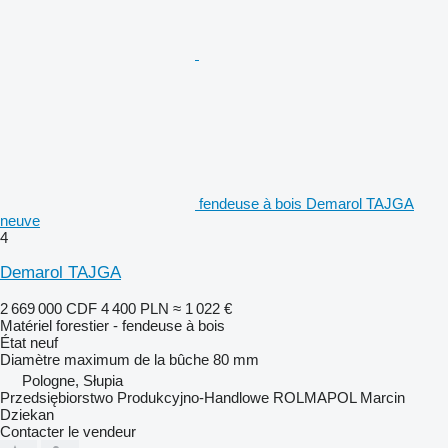
fendeuse à bois Demarol TAJGA
neuve
4
Demarol TAJGA
2 669 000 CDF
4 400 PLN
≈ 1 022 €
Matériel forestier - fendeuse à bois
État
neuf
Diamètre maximum de la bûche
80 mm
Pologne, Słupia
Przedsiębiorstwo Produkcyjno-Handlowe ROLMAPOL Marcin
Dziekan
Contacter le vendeur