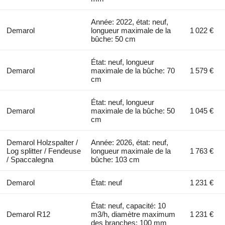
Année: 2022, état: neuf,
Demarol
longueur maximale de la
1 022 €
bûche: 50 cm
État: neuf, longueur
Demarol
maximale de la bûche: 70
1 579 €
cm
État: neuf, longueur
Demarol
maximale de la bûche: 50
1 045 €
cm
Demarol Holzspalter /
Année: 2026, état: neuf,
Log splitter / Fendeuse
longueur maximale de la
1 763 €
/ Spaccalegna
bûche: 103 cm
Demarol
État: neuf
1 231 €
État: neuf, capacité: 10
Demarol R12
m3/h, diamètre maximum
1 231 €
des branches: 100 mm