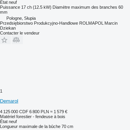
État
neuf
Puissance
17 ch (12.5 kW)
Diamètre maximum des branches
60
mm
Pologne, Słupia
Przedsiębiorstwo Produkcyjno-Handlowe ROLMAPOL Marcin
Dziekan
Contacter le vendeur
1
Demarol
4 125 000 CDF
6 800 PLN
≈ 1 579 €
Matériel forestier - fendeuse à bois
État
neuf
Longueur maximale de la bûche
70 cm