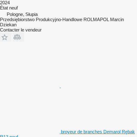
2024
État
neuf
Pologne, Słupia
Przedsiębiorstwo Produkcyjno-Handlowe ROLMAPOL Marcin
Dziekan
Contacter le vendeur
broyeur de branches Demarol Rębak
R13 neuf