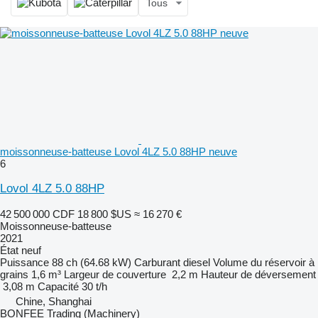
Tous
moissonneuse-batteuse Lovol 4LZ 5.0 88HP neuve
6
Lovol 4LZ 5.0 88HP
42 500 000 CDF
18 800 $US
≈ 16 270 €
Moissonneuse-batteuse
2021
État
neuf
Puissance
88 ch (64.68 kW)
Carburant
diesel
Volume du réservoir à
grains
1,6 m³
Largeur de couverture
2,2 m
Hauteur de déversement
3,08 m
Capacité
30 t/h
Chine, Shanghai
BONFEE Trading (Machinery)