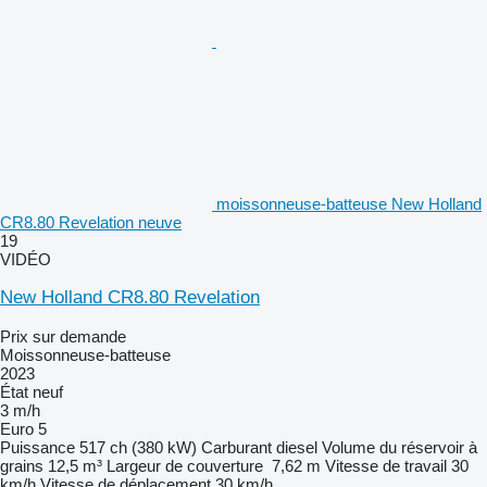
moissonneuse-batteuse New Holland
CR8.80 Revelation neuve
19
VIDÉO
New Holland CR8.80 Revelation
Prix sur demande
Moissonneuse-batteuse
2023
État
neuf
3 m/h
Euro 5
Puissance
517 ch (380 kW)
Carburant
diesel
Volume du réservoir à
grains
12,5 m³
Largeur de couverture
7,62 m
Vitesse de travail
30
km/h
Vitesse de déplacement
30 km/h