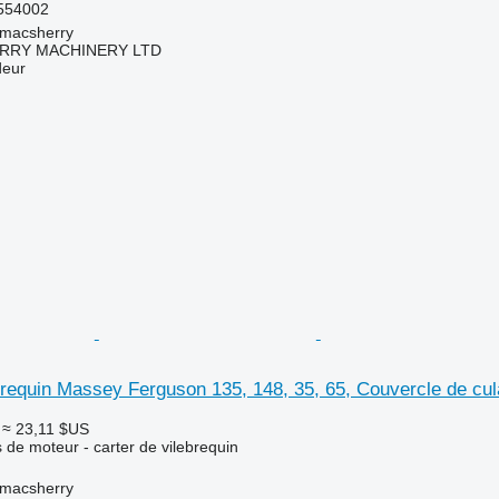
554002
tmacsherry
RY MACHINERY LTD
deur
brequin Massey Ferguson 135, 148, 35, 65, Couvercle de cu
≈ 23,11 $US
de moteur - carter de vilebrequin
tmacsherry