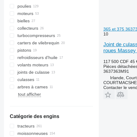
poulies
moteurs
bielles
collecteurs
365 et 375 3637
10
turbocompresseurs
carters de vilebrequin
Joint de culas
roues Massey 
pistons
refroidisseurs d'huile
117 500 CDF
45 
volants moteurs
Pièces détachées
3637363M91
joints de culasse
Irlande, Cour
culasses
COURTMACSHER
arbres à cames
Contacter le ven
tout afficher
Catégorie des engins
tracteurs
moissonneuses
mini-tracteurs