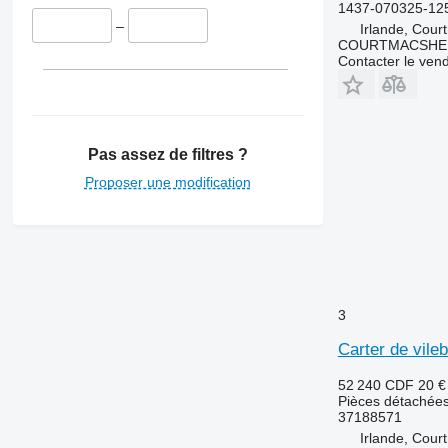
1437-070325-12
4040
–
Irlande, Cour
4055
COURTMACSHER
5820
Contacter le ven
6090
6100
6105
Pas assez de filtres ?
6115
6120
Proposer une modification
6130
6135
6140
6145
6170
3
6175
Carter de vile
6195 R
6200
52 240 CDF
20 €
6210
Pièces détachées 
37188571
6215
Irlande, Cour
6220