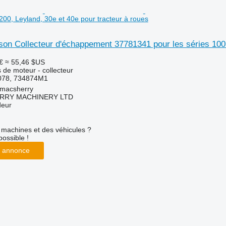
 200, Leyland, 30e et 40e pour tracteur à roues
n Collecteur d'échappement 37781341 pour les séries 100 e
€
≈ 55,46 $US
 de moteur - collecteur
078, 734874M1
tmacsherry
RY MACHINERY LTD
deur
machines et des véhicules ?
possible !
 annonce