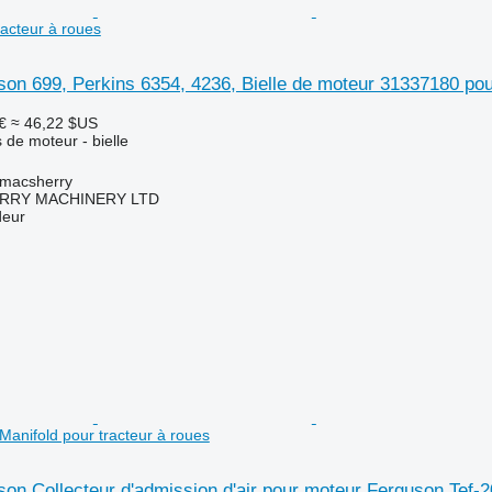
acteur à roues
n 699, Perkins 6354, 4236, Bielle de moteur 31337180 pour
€
≈ 46,22 $US
 de moteur - bielle
tmacsherry
RY MACHINERY LTD
deur
Manifold pour tracteur à roues
n Collecteur d'admission d'air pour moteur Ferguson Tef-20