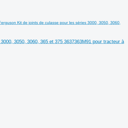
erguson Kit de joints de culasse pour les séries 3000, 3050, 3060,
s 3000, 3050, 3060, 365 et 375 3637363M91 pour tracteur à