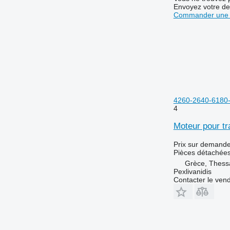
6910
Envoyez votre de
6920
Commander une 
7200
7230 R
7250
7270 R
7290 R
7430
4260-2640-6180
7500
4
7600
Moteur pour t
7700
7800
Prix sur demand
7830
Pièces détachées
8100
Grèce, Thessa
Pexlivanidis
8200
Contacter le ven
8220
8270 R
8295
8300