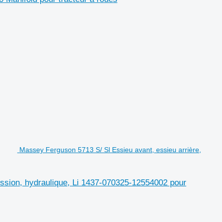
Massey Ferguson 5713 S/ Sl Essieu avant, essieu arrière,
ission, hydraulique, Li 1437-070325-12554002 pour