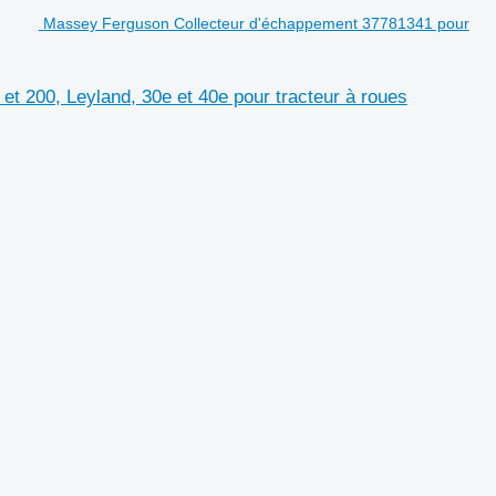
Massey Ferguson Collecteur d'échappement 37781341 pour
t 200, Leyland, 30e et 40e pour tracteur à roues