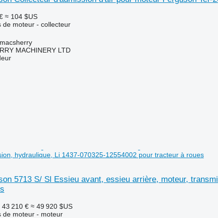
€
≈ 104 $US
 de moteur - collecteur
tmacsherry
RY MACHINERY LTD
deur
sion, hydraulique, Li 1437-070325-12554002 pour tracteur à roues
n 5713 S/ Sl Essieu avant, essieu arrière, moteur, transm
es
43 210 €
≈ 49 920 $US
 de moteur - moteur