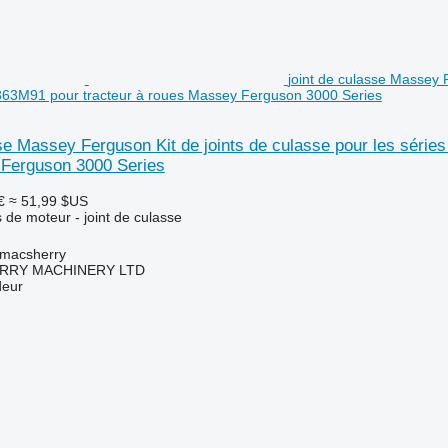
joint de culasse Massey F
363M91 pour tracteur à roues Massey Ferguson 3000 Series
se Massey Ferguson Kit de joints de culasse pour les série
Ferguson 3000 Series
€
≈ 51,99 $US
 de moteur - joint de culasse
tmacsherry
RY MACHINERY LTD
deur