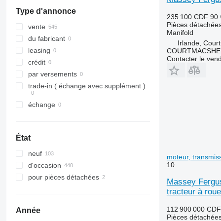
MXM
2066
5711
Type d'annonce
MXU
2130
5713
235 100 CDF
90 
Pièces détachées
Magnum
2140
6140
vente
Manifold
Maxxum
2256
6150
du fabricant
Irlande, Cour
Optum
2650
6180
leasing
COURTMACSHER
Contacter le ven
Puma
2850
6260
crédit
Quadtrac
3040
6465
par versements
STX
3050
6485
trade-in ( échange avec supplément )
Steiger
3130
7274
échange
3140
7278
3200
7480
3340
8737
État
3350
9280
neuf
3400
9380
moteur, transmis
10
d'occasion
3415
pour pièces détachées
3420
Massey Ferguso
tracteur à rou
3640
3650
112 900 000 CDF
Année
3800
Pièces détachées