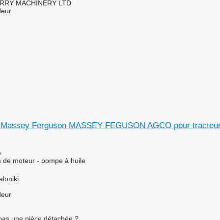
RY MACHINERY LTD
deur
e Massey Ferguson MASSEY FEGUSON AGCO pour tracteur 
e
 de moteur - pompe à huile
loniki
deur
pas une pièce détachée ?