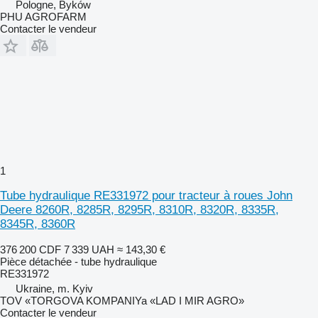
Pologne, Byków
PHU AGROFARM
Contacter le vendeur
1
Tube hydraulique RE331972 pour tracteur à roues John
Deere 8260R, 8285R, 8295R, 8310R, 8320R, 8335R,
8345R, 8360R
376 200 CDF
7 339 UAH
≈ 143,30 €
Pièce détachée - tube hydraulique
RE331972
Ukraine, m. Kyiv
TOV «TORGOVA KOMPANIYa «LAD I MIR AGRO»
Contacter le vendeur