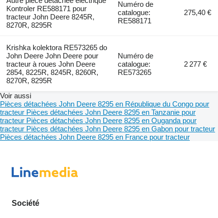
Autre pièce détachée électrique
Numéro de
Kontroler RE588171 pour
catalogue:
275,40 €
tracteur John Deere 8245R,
RE588171
8270R, 8295R
Krishka kolektora RE573265 do
John Deere John Deere pour
Numéro de
tracteur à roues John Deere
catalogue:
2 277 €
2854, 8225R, 8245R, 8260R,
RE573265
8270R, 8295R
Voir aussi
Pièces détachées John Deere 8295 en République du Congo pour
tracteur
Pièces détachées John Deere 8295 en Tanzanie pour
tracteur
Pièces détachées John Deere 8295 en Ouganda pour
tracteur
Pièces détachées John Deere 8295 en Gabon pour tracteur
Pièces détachées John Deere 8295 en France pour tracteur
Société