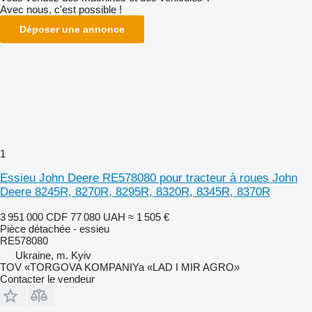
Avec nous, c'est possible !
Déposer une annonce
1
Essieu John Deere RE578080 pour tracteur à roues John
Deere 8245R, 8270R, 8295R, 8320R, 8345R, 8370R
3 951 000 CDF
77 080 UAH
≈ 1 505 €
Pièce détachée - essieu
RE578080
Ukraine, m. Kyiv
TOV «TORGOVA KOMPANIYa «LAD I MIR AGRO»
Contacter le vendeur