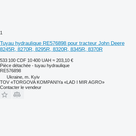
1
Tuyau hydraulique RE576898 pour tracteur John Deere
8245R, 8270R, 8295R, 8320R, 8345R, 8370R
533 100 CDF
10 400 UAH
≈ 203,10 €
Pièce détachée - tuyau hydraulique
RE576898
Ukraine, m. Kyiv
TOV «TORGOVA KOMPANIYa «LAD I MIR AGRO»
Contacter le vendeur