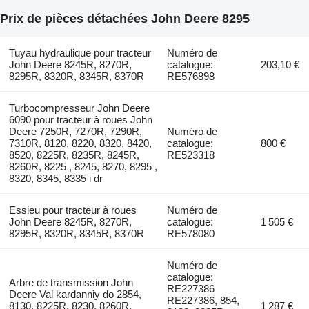
Prix de pièces détachées John Deere 8295
Tuyau hydraulique pour tracteur
Numéro de
John Deere 8245R, 8270R,
catalogue:
203,10 €
8295R, 8320R, 8345R, 8370R
RE576898
Turbocompresseur John Deere
6090 pour tracteur à roues John
Deere 7250R, 7270R, 7290R,
Numéro de
7310R, 8120, 8220, 8320, 8420,
catalogue:
800 €
8520, 8225R, 8235R, 8245R,
RE523318
8260R, 8225 , 8245, 8270, 8295 ,
8320, 8345, 8335 i dr
Essieu pour tracteur à roues
Numéro de
John Deere 8245R, 8270R,
catalogue:
1 505 €
8295R, 8320R, 8345R, 8370R
RE578080
Numéro de
catalogue:
Arbre de transmission John
RE227386
Deere Val kardanniy do 2854,
RE227386, 854,
8130, 8225R, 8230, 8260R,
1 287 €