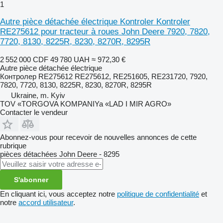
1
Autre pièce détachée électrique Kontroler Kontroler
RE275612 pour tracteur à roues John Deere 7920, 7820,
7720, 8130, 8225R, 8230, 8270R, 8295R
2 552 000 CDF
49 780 UAH
≈ 972,30 €
Autre pièce détachée électrique
Контролер RE275612 RE275612, RE251605, RE231720, 7920,
7820, 7720, 8130, 8225R, 8230, 8270R, 8295R
Ukraine, m. Kyiv
TOV «TORGOVA KOMPANIYa «LAD I MIR AGRO»
Contacter le vendeur
Abonnez-vous pour recevoir de nouvelles annonces de cette
rubrique
pièces détachées
John Deere - 8295
S'abonner
En cliquant ici, vous acceptez notre
politique de confidentialité
et
notre
accord utilisateur
.