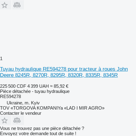
1
Tuyau hydraulique RE594278 pour tracteur à roues John
Deere 8245R, 8270R, 8295R, 8320R, 8335R, 8345R
225 500 CDF
4 399 UAH
≈ 85,92 €
Pièce détachée - tuyau hydraulique
RE594278
Ukraine, m. Kyiv
TOV «TORGOVA KOMPANIYa «LAD I MIR AGRO»
Contacter le vendeur
Vous ne trouvez pas une pièce détachée ?
Envoyez votre demande tout de suite !