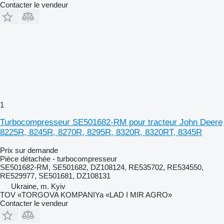
Contacter le vendeur
1
Turbocompresseur SE501682-RM pour tracteur John Deere
8225R, 8245R, 8270R, 8295R, 8320R, 8320RT, 8345R
Prix sur demande
Pièce détachée - turbocompresseur
SE501682-RM, SE501682, DZ108124, RE535702, RE534550,
RE529977, SE501681, DZ108131
Ukraine, m. Kyiv
TOV «TORGOVA KOMPANIYa «LAD I MIR AGRO»
Contacter le vendeur