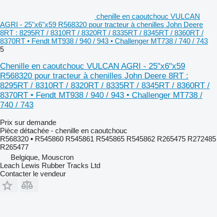
chenille en caoutchouc VULCAN
AGRI - 25"x6"x59 R568320 pour tracteur à chenilles John Deere
8RT : 8295RT / 8310RT / 8320RT / 8335RT / 8345RT / 8360RT /
8370RT • Fendt MT938 / 940 / 943 • Challenger MT738 / 740 / 743
5
Chenille en caoutchouc VULCAN AGRI - 25"x6"x59
R568320 pour tracteur à chenilles John Deere 8RT :
8295RT / 8310RT / 8320RT / 8335RT / 8345RT / 8360RT /
8370RT • Fendt MT938 / 940 / 943 • Challenger MT738 /
740 / 743
Prix sur demande
Pièce détachée - chenille en caoutchouc
R568320 ▪ R545860 R545861 R545865 R545862 R265475 R272485
R265477
Belgique, Mouscron
Leach Lewis Rubber Tracks Ltd
Contacter le vendeur