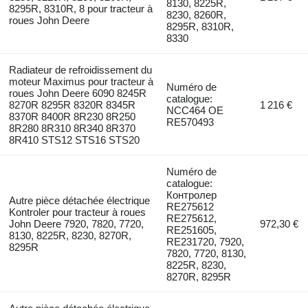
8130, 8225R,
8295R, 8310R, 8 pour tracteur à
8230, 8260R,
roues John Deere
8295R, 8310R,
8330
Radiateur de refroidissement du
moteur Maximus pour tracteur à
Numéro de
roues John Deere 6090 8245R
catalogue:
8270R 8295R 8320R 8345R
1 216 €
NCC464 OE
8370R 8400R 8R230 8R250
RE570493
8R280 8R310 8R340 8R370
8R410 STS12 STS16 STS20
Numéro de
catalogue:
Контролер
Autre pièce détachée électrique
RE275612
Kontroler pour tracteur à roues
RE275612,
John Deere 7920, 7820, 7720,
972,30 €
RE251605,
8130, 8225R, 8230, 8270R,
RE231720, 7920,
8295R
7820, 7720, 8130,
8225R, 8230,
8270R, 8295R