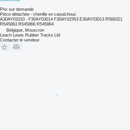
Prix sur demande
Pièce détachée - chenille en caoutchouc
A30AY03310 - F30AY03014 F30AY02953 E30AY03013 R568321
R545863 R545866 R545864
Belgique, Mouscron
Leach Lewis Rubber Tracks Ltd
Contacter le vendeur