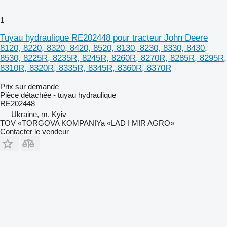
1
Tuyau hydraulique RE202448 pour tracteur John Deere
8120, 8220, 8320, 8420, 8520, 8130, 8230, 8330, 8430,
8530, 8225R, 8235R, 8245R, 8260R, 8270R, 8285R, 8295R,
8310R, 8320R, 8335R, 8345R, 8360R, 8370R
Prix sur demande
Pièce détachée - tuyau hydraulique
RE202448
Ukraine, m. Kyiv
TOV «TORGOVA KOMPANIYa «LAD I MIR AGRO»
Contacter le vendeur