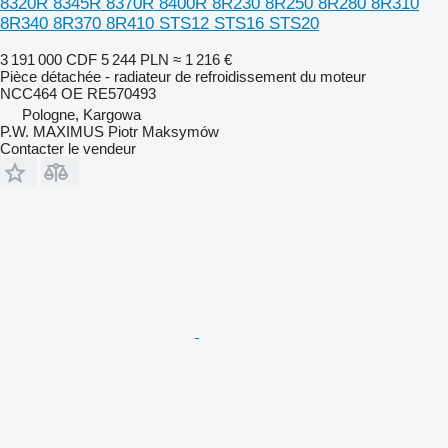
8320R 8345R 8370R 8400R 8R230 8R250 8R280 8R310
8R340 8R370 8R410 STS12 STS16 STS20
3 191 000 CDF
5 244 PLN
≈ 1 216 €
Pièce détachée - radiateur de refroidissement du moteur
NCC464 OE RE570493
Pologne, Kargowa
P.W. MAXIMUS Piotr Maksymów
Contacter le vendeur