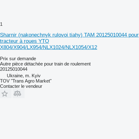
1
Sharnir (nakonechnyk rulovoi tiahy) TAM 20125010044 pour
tracteur à roues YTO
X804/X904/LX954/NLX1024/NLX1054/X12
Prix sur demande
Autre pièce détachée pour train de roulement
20125010044
Ukraine, m. Kyiv
TOV "Trans Agro Market"
Contacter le vendeur