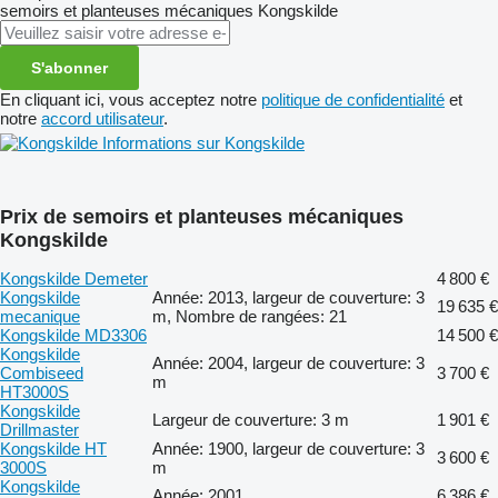
semoirs et planteuses mécaniques
Kongskilde
S'abonner
En cliquant ici, vous acceptez notre
politique de confidentialité
et
notre
accord utilisateur
.
Informations sur Kongskilde
Prix de semoirs et planteuses mécaniques
Kongskilde
Kongskilde Demeter
4 800 €
Kongskilde
Année: 2013, largeur de couverture: 3
19 635 €
mecanique
m, Nombre de rangées: 21
Kongskilde MD3306
14 500 €
Kongskilde
Année: 2004, largeur de couverture: 3
Combiseed
3 700 €
m
HT3000S
Kongskilde
Largeur de couverture: 3 m
1 901 €
Drillmaster
Kongskilde HT
Année: 1900, largeur de couverture: 3
3 600 €
3000S
m
Kongskilde
Année: 2001
6 386 €