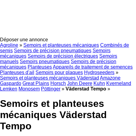
Déposer une annonce
Agroline
»
Semoirs et planteuses mécaniques
Combinés de
semis
Semoirs de précision pneumatiques
Semoirs
mécaniques
Semoirs de précision électriques
Semoirs
manuels
Semoirs pneumatiques
Semoirs de précision
mécaniques
Planteuses
Appareils de traitement de semences
Planteuses d'ail
Semoirs pour plaques
Hydroseeders
»
Semoirs et planteuses mécaniques Väderstad
Amazone
Gaspardo
Great Plains
Horsch
John Deere
Kuhn
Kverneland
Lemken
Monosem
Pöttinger
»
Väderstad Tempo
»
Semoirs et planteuses
mécaniques Väderstad
Tempo