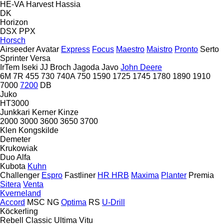
HE-VA
Harvest
Hassia
DK
Horizon
DSX
PPX
Horsch
Airseeder
Avatar
Express
Focus
Maestro
Maistro
Pronto
Serto
Sprinter
Versa
IrTem
Iseki
JJ Broch
Jagoda
Javo
John Deere
6M
7R
455
730
740A
750
1590
1725
1745
1780
1890
1910
7000
7200
DB
Juko
HT3000
Junkkari
Kerner
Kinze
2000
3000
3600
3650
3700
Klen
Kongskilde
Demeter
Krukowiak
Duo Alfa
Kubota
Kuhn
Challenger
Espro
Fastliner
HR
HRB
Maxima
Planter
Premia
Sitera
Venta
Kverneland
Accord
MSC
NG
Optima
RS
U-Drill
Köckerling
Rebell Classic
Ultima
Vitu