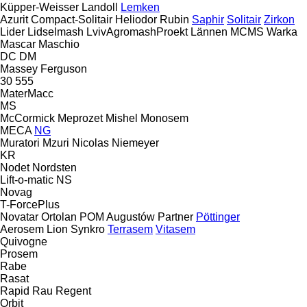
Küpper-Weisser
Landoll
Lemken
Azurit
Compact-Solitair
Heliodor
Rubin
Saphir
Solitair
Zirkon
Lider
Lidselmash
LvivAgromashProekt
Lännen
MCMS Warka
Mascar
Maschio
DC
DM
Massey Ferguson
30
555
MaterMacc
MS
McCormick
Meprozet
Mishel
Monosem
MECA
NG
Muratori
Mzuri
Nicolas
Niemeyer
KR
Nodet
Nordsten
Lift-o-matic
NS
Novag
T-ForcePlus
Novatar
Ortolan
POM Augustów
Partner
Pöttinger
Aerosem
Lion
Synkro
Terrasem
Vitasem
Quivogne
Prosem
Rabe
Rasat
Rapid
Rau
Regent
Orbit