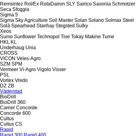
Remsintez
Rol/Ex
RotaDairon
SLY
Samco
Saxonia
Schmotzer
Seca
Sfoggia
Sigma 5
Sigma
Sky Agriculture
Soil Master
Solan
Solano
Solmax Steel
Solà
Spearhead
Stanhay
Stegsted
Sulky
Xeos
Sumo
Sunflower
Technopol
Tive
Tokay Makine
Tume
HKL
KL
Underhaug
Unia
CROSS
VICON
Veles-Agro
SZM
SPM
Vermeer
Vi-Agro
Vigolo
Visser
PSL
Vortex
Vredo
DZ
ZB
Väderstad
BioDrill
BioDrill 360
Carrier
Concorde
Concorde 600
Cultus
Cultus CS
Rapid
Rapid 300
Rapid 400