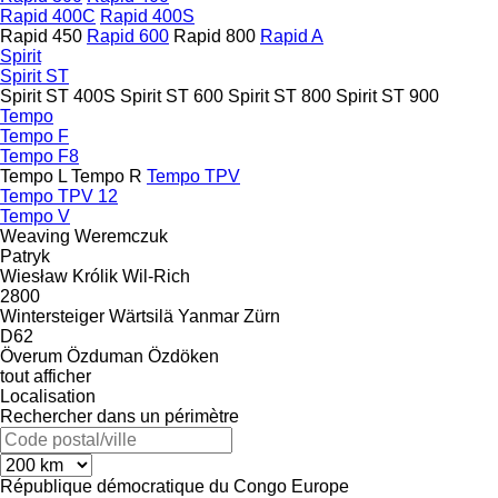
Rapid 400C
Rapid 400S
Rapid 450
Rapid 600
Rapid 800
Rapid A
Spirit
Spirit ST
Spirit ST 400S
Spirit ST 600
Spirit ST 800
Spirit ST 900
Tempo
Tempo F
Tempo F8
Tempo L
Tempo R
Tempo TPV
Tempo TPV 12
Tempo V
Weaving
Weremczuk
Patryk
Wiesław Królik
Wil-Rich
2800
Wintersteiger
Wärtsilä
Yanmar
Zürn
D62
Överum
Özduman
Özdöken
tout afficher
Localisation
Rechercher dans un périmètre
République démocratique du Congo
Europe