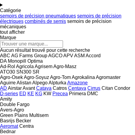
Catégorie
semoirs de précision pneumatiques
semoirs de précision
électriques
combinés de semis
semoirs de précision
mécaniques
tout afficher
Marque
Aucun résultat trouvé pour cette recherche
ABC
AG Farms Group
AGCO
APV
ASM
Accord
DA
Monopill
Optima
Ad-Rol
Agricola
Agrisem
Agro-Masz
ATO30
SN300
SR
Agro-Osek
Agro-Soyuz
Agro-Tom
Agrokalina
Agromaster
Aguirre
Alistan
Alpego
Alpturka
Amazone
AD
Airstar
Avant
Cataya
Catros
Centaya
Cirrus
Citan
Condor
D-series
ED
KE
KG
KW
Precea
Primera DMC
Amity
Double
Fargo
Avers-Agro
Green Plains
Multisem
Basrijs
Becker
Aeromat
Centra
Bednar