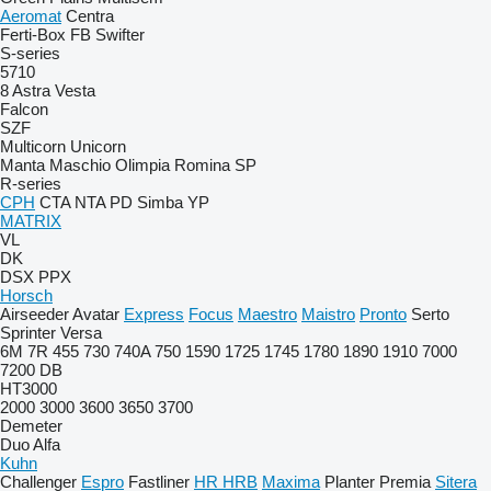
Aeromat
Centra
Ferti-Box FB
Swifter
S-series
5710
8
Astra
Vesta
Falcon
SZF
Multicorn
Unicorn
Manta
Maschio
Olimpia
Romina
SP
R-series
CPH
CTA
NTA
PD
Simba
YP
MATRIX
VL
DK
DSX
PPX
Horsch
Airseeder
Avatar
Express
Focus
Maestro
Maistro
Pronto
Serto
Sprinter
Versa
6M
7R
455
730
740A
750
1590
1725
1745
1780
1890
1910
7000
7200
DB
HT3000
2000
3000
3600
3650
3700
Demeter
Duo Alfa
Kuhn
Challenger
Espro
Fastliner
HR
HRB
Maxima
Planter
Premia
Sitera