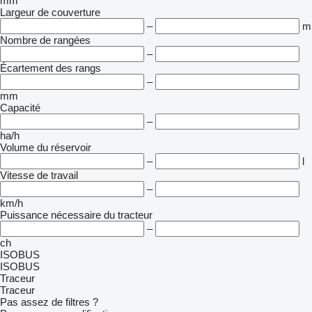
mm
Largeur de couverture
–
m
Nombre de rangées
–
Écartement des rangs
–
mm
Capacité
–
ha/h
Volume du réservoir
–
l
Vitesse de travail
–
km/h
Puissance nécessaire du tracteur
–
ch
ISOBUS
ISOBUS
Traceur
Traceur
Pas assez de filtres ?