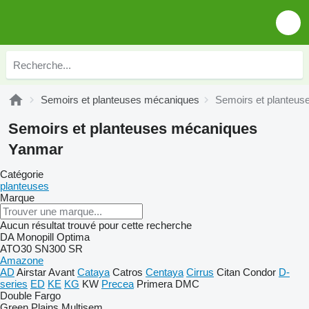
Semoirs et planteuses mécaniques
Semoirs et planteu
Semoirs et planteuses mécaniques
Yanmar
Catégorie
planteuses
Marque
Aucun résultat trouvé pour cette recherche
DA
Monopill
Optima
ATO30
SN300
SR
Amazone
AD
Airstar
Avant
Cataya
Catros
Centaya
Cirrus
Citan
Condor
D-
series
ED
KE
KG
KW
Precea
Primera DMC
Double
Fargo
Green Plains
Multisem