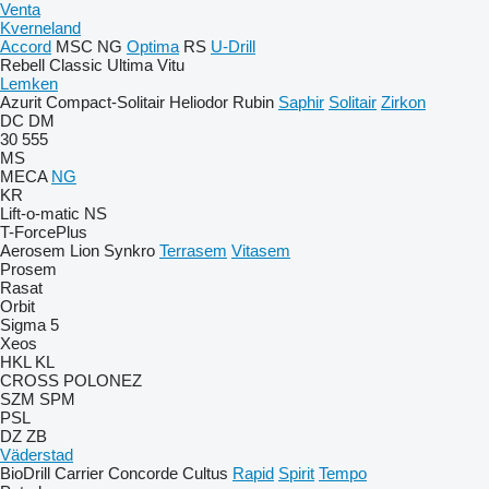
Venta
Kverneland
Accord
MSC
NG
Optima
RS
U-Drill
Rebell Classic
Ultima
Vitu
Lemken
Azurit
Compact-Solitair
Heliodor
Rubin
Saphir
Solitair
Zirkon
DC
DM
30
555
MS
MECA
NG
KR
Lift-o-matic
NS
T-ForcePlus
Aerosem
Lion
Synkro
Terrasem
Vitasem
Prosem
Rasat
Orbit
Sigma 5
Xeos
HKL
KL
CROSS
POLONEZ
SZM
SPM
PSL
DZ
ZB
Väderstad
BioDrill
Carrier
Concorde
Cultus
Rapid
Spirit
Tempo