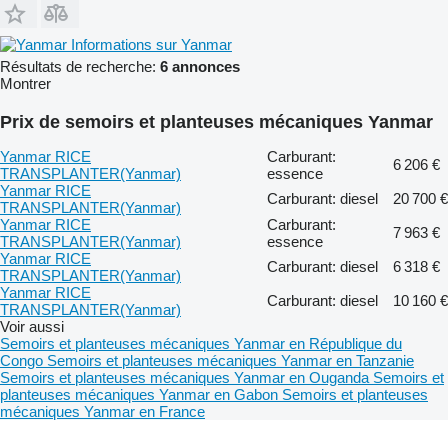
Informations sur Yanmar
Résultats de recherche:
6 annonces
Montrer
Prix de semoirs et planteuses mécaniques Yanmar
Yanmar RICE
Carburant:
6 206 €
TRANSPLANTER(Yanmar)
essence
Yanmar RICE
Carburant: diesel
20 700 €
TRANSPLANTER(Yanmar)
Yanmar RICE
Carburant:
7 963 €
TRANSPLANTER(Yanmar)
essence
Yanmar RICE
Carburant: diesel
6 318 €
TRANSPLANTER(Yanmar)
Yanmar RICE
Carburant: diesel
10 160 €
TRANSPLANTER(Yanmar)
Voir aussi
Semoirs et planteuses mécaniques Yanmar en République du
Congo
Semoirs et planteuses mécaniques Yanmar en Tanzanie
Semoirs et planteuses mécaniques Yanmar en Ouganda
Semoirs et
planteuses mécaniques Yanmar en Gabon
Semoirs et planteuses
mécaniques Yanmar en France