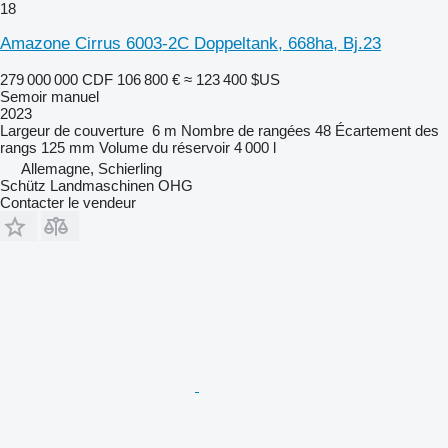
18
Amazone Cirrus 6003-2C Doppeltank, 668ha, Bj.23
279 000 000 CDF
106 800 €
≈ 123 400 $US
Semoir manuel
2023
Largeur de couverture
6 m
Nombre de rangées
48
Écartement des
rangs
125 mm
Volume du réservoir
4 000 l
Allemagne, Schierling
Schütz Landmaschinen OHG
Contacter le vendeur