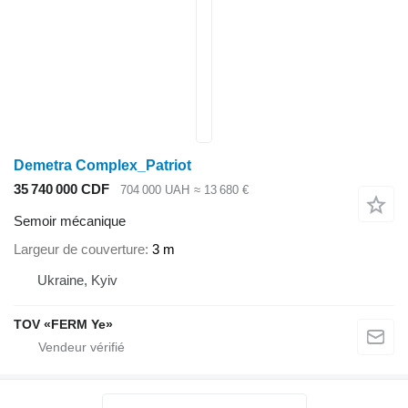
Demetra Complex_Patriot
35 740 000 CDF
704 000 UAH
≈ 13 680 €
Semoir mécanique
Largeur de couverture
3 m
Ukraine, Kyiv
TOV «FERM Ye»