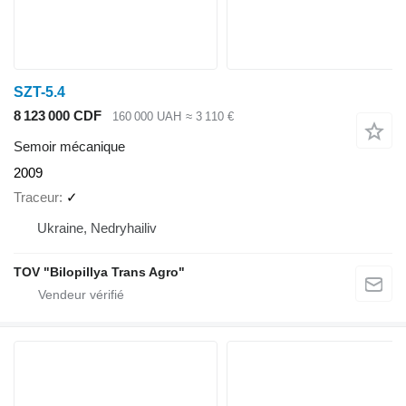
SZT-5.4
8 123 000 CDF
160 000 UAH
≈ 3 110 €
Semoir mécanique
2009
Traceur
✓
Ukraine, Nedryhailiv
TOV "Bilopillya Trans Agro"