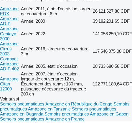
Amazone
Année: 2011, état: d'occasion, largeur
26 121 527,80 CDF
EDX
de couverture: 6 m
Amazone
Année: 2009
39 182 291,69 CDF
AD-P
Amazone
Centaya
Année: 2022
141 056 250,10 CDF
3000
Amazone
Cirrus
Année: 2016, largeur de couverture:
117 546 875,08 CDF
3003
3 m
Compact
Amazone
Année: 2005, état: d'occasion
28 733 680,58 CDF
AD-P 402
Année: 2007, état: d'occasion,
Amazone
largeur de couverture: 12 m,
Citan
Écartement des rangs: 130 mm,
122 771 180,64 CDF
12000
puissance nécessaire du tracteur:
200 ch
Voir aussi
Semoirs pneumatiques Amazone en République du Congo
Semoirs
pneumatiques Amazone en Tanzanie
Semoirs pneumatiques
Amazone en Ouganda
Semoirs pneumatiques Amazone en Gabon
Semoirs pneumatiques Amazone en France