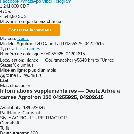
Facebook
WhatsApp
Viber
Telegram
1 241 000 CDF
475 €
≈ 548,80 $US
M'avertir lorsque le prix change
Contacter le vendeur
Marque:
Deutz
Modèle:
Agrotron 120 Camshaft 04255925, 04202615
Type:
arbre à cames
Numéro de catalogue:
04255925, 04202615
Localisation:
Irlande
Courtmacsherry
5640 km to "United
States/Columbus"
Mise en ligne:
plus d'un mois
Agroline ID:
WJ48176
État
État:
d'occasion
Informations supplémentaires — Deutz Arbre à
cames Agrotron 120 04255925, 04202615
Availability: 18/05/2026
PartName: Camshaft
Style: AGRICULTURE TRACTOR
Camshaft
To fit
Deutz Agrotron 120