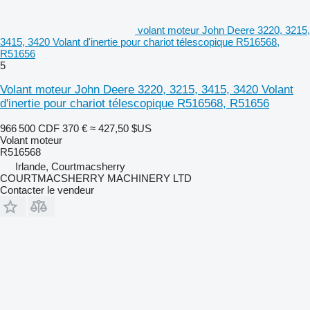
volant moteur John Deere 3220, 3215,
3415, 3420 Volant d'inertie pour chariot télescopique R516568,
R51656
5
Volant moteur John Deere 3220, 3215, 3415, 3420 Volant
d'inertie pour chariot télescopique R516568, R51656
966 500 CDF
370 €
≈ 427,50 $US
Volant moteur
R516568
Irlande, Courtmacsherry
COURTMACSHERRY MACHINERY LTD
Contacter le vendeur