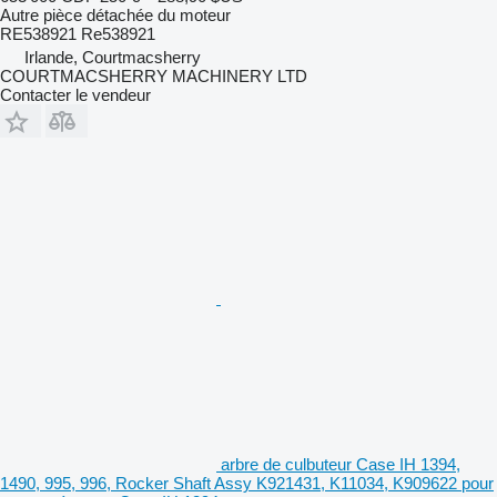
Autre pièce détachée du moteur
RE538921 Re538921
Irlande, Courtmacsherry
COURTMACSHERRY MACHINERY LTD
Contacter le vendeur
arbre de culbuteur Case IH 1394,
1490, 995, 996, Rocker Shaft Assy K921431, K11034, K909622 pour