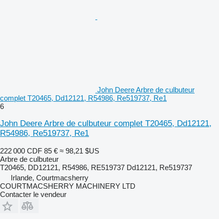
John Deere Arbre de culbuteur
complet T20465, Dd12121, R54986, Re519737, Re1
6
John Deere Arbre de culbuteur complet T20465, Dd12121,
R54986, Re519737, Re1
222 000 CDF
85 €
≈ 98,21 $US
Arbre de culbuteur
T20465, DD12121, R54986, RE519737 Dd12121, Re519737
Irlande, Courtmacsherry
COURTMACSHERRY MACHINERY LTD
Contacter le vendeur