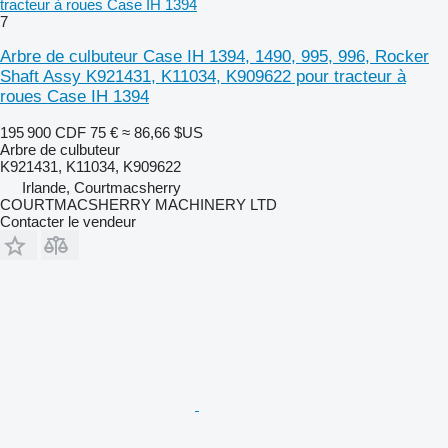
tracteur à roues Case IH 1394
7
Arbre de culbuteur Case IH 1394, 1490, 995, 996, Rocker
Shaft Assy K921431, K11034, K909622 pour tracteur à
roues Case IH 1394
195 900 CDF
75 €
≈ 86,66 $US
Arbre de culbuteur
K921431, K11034, K909622
Irlande, Courtmacsherry
COURTMACSHERRY MACHINERY LTD
Contacter le vendeur