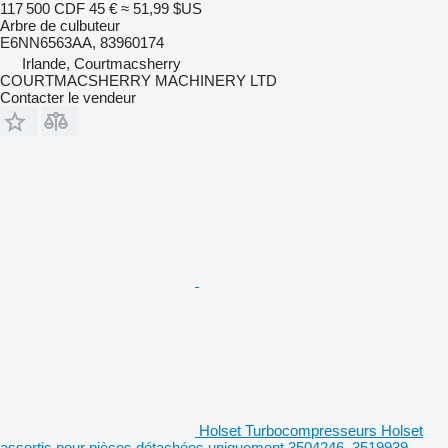
117 500 CDF
45 €
≈ 51,99 $US
Arbre de culbuteur
E6NN6563AA, 83960174
Irlande, Courtmacsherry
COURTMACSHERRY MACHINERY LTD
Contacter le vendeur
Holset Turbocompresseurs Holset
assortis pour pièces détachées uniquement 3504246, 3519939