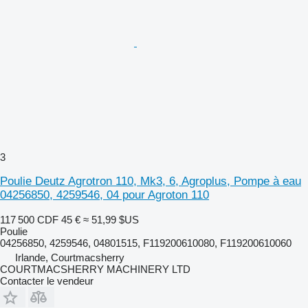
3
Poulie Deutz Agrotron 110, Mk3, 6, Agroplus, Pompe à eau
04256850, 4259546, 04 pour Agroton 110
117 500 CDF
45 €
≈ 51,99 $US
Poulie
04256850, 4259546, 04801515, F119200610080, F119200610060
Irlande, Courtmacsherry
COURTMACSHERRY MACHINERY LTD
Contacter le vendeur