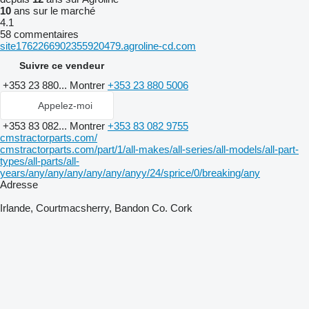
10
ans sur le marché
4.1
58 commentaires
site1762266902355920479.agroline-cd.com
Suivre ce vendeur
+353 23 880...
Montrer
+353 23 880 5006
Appelez-moi
+353 83 082...
Montrer
+353 83 082 9755
cmstractorparts.com/
cmstractorparts.com/part/1/all-makes/all-series/all-models/all-part-
types/all-parts/all-
years/any/any/any/any/any/anyy/24/sprice/0/breaking/any
Adresse
Irlande, Courtmacsherry, Bandon Co. Cork