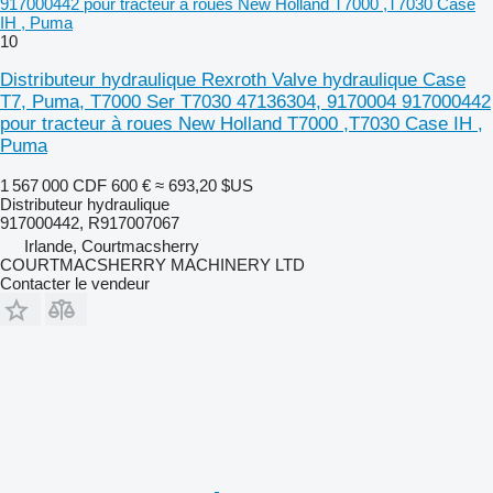
917000442 pour tracteur à roues New Holland T7000 ,T7030 Case
IH , Puma
10
Distributeur hydraulique Rexroth Valve hydraulique Case
T7, Puma, T7000 Ser T7030 47136304, 9170004 917000442
pour tracteur à roues New Holland T7000 ,T7030 Case IH ,
Puma
1 567 000 CDF
600 €
≈ 693,20 $US
Distributeur hydraulique
917000442, R917007067
Irlande, Courtmacsherry
COURTMACSHERRY MACHINERY LTD
Contacter le vendeur