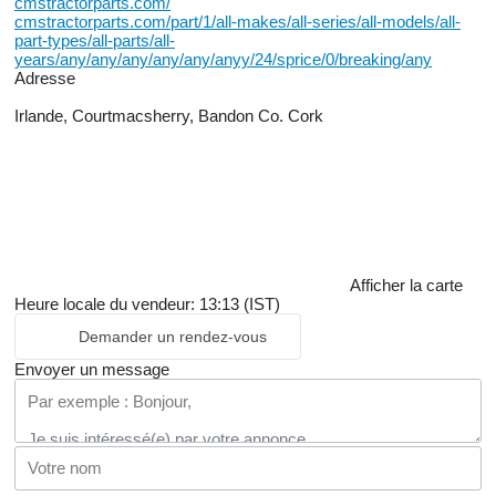
cmstractorparts.com/
cmstractorparts.com/part/1/all-makes/all-series/all-models/all-
part-types/all-parts/all-
years/any/any/any/any/any/anyy/24/sprice/0/breaking/any
Adresse
Irlande, Courtmacsherry, Bandon Co. Cork
Afficher la carte
Heure locale du vendeur: 13:13 (IST)
Demander un rendez-vous
Envoyer un message