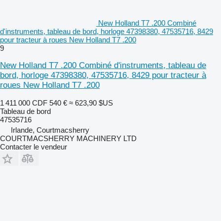
New Holland T7 .200 Combiné
d'instruments, tableau de bord, horloge 47398380, 47535716, 8429
pour tracteur à roues New Holland T7 .200
9
New Holland T7 .200 Combiné d'instruments, tableau de
bord, horloge 47398380, 47535716, 8429 pour tracteur à
roues New Holland T7 .200
1 411 000 CDF
540 €
≈ 623,90 $US
Tableau de bord
47535716
Irlande, Courtmacsherry
COURTMACSHERRY MACHINERY LTD
Contacter le vendeur