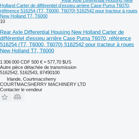
Rear Axle Differential Housing New
Holland Carter de différentiel d'essieu arrière Case Puma T6070,
référence 516254 (T7, T6000, T6070) 5162542 pour tracteur à roues
New Holland T7, T6000
10
Rear Axle Differential Housing New Holland Carter de
différentiel d'essieu arrière Case Puma T6070, référence
516254 (T7, T6000, T6070) 5162542 pour tracteur à roues
New Holland T7, T6000
1 306 000 CDF
500 €
≈ 577,70 $US
Autre pièce détachée de transmission
5162542, 5162543, 87490100
Irlande, Courtmacsherry
COURTMACSHERRY MACHINERY LTD
Contacter le vendeur