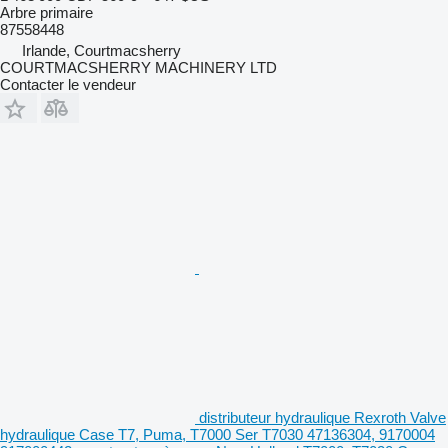
Arbre primaire
87558448
Irlande, Courtmacsherry
COURTMACSHERRY MACHINERY LTD
Contacter le vendeur
distributeur hydraulique Rexroth Valve
hydraulique Case T7, Puma, T7000 Ser T7030 47136304, 9170004