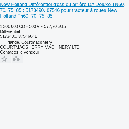
New Holland Différentiel d'essieu arrière DA Deluxe TN60,
70, 75, 85 : 5173490, 87546 pour tracteur à roues New
Holland Tn60, 70, 75, 85
1 306 000 CDF
500 €
≈ 577,70 $US
Différentiel
5173490, 87546041
Irlande, Courtmacsherry
COURTMACSHERRY MACHINERY LTD
Contacter le vendeur