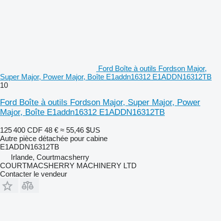
Ford Boîte à outils Fordson Major,
Super Major, Power Major, Boîte E1addn16312 E1ADDN16312TB
10
Ford Boîte à outils Fordson Major, Super Major, Power
Major, Boîte E1addn16312 E1ADDN16312TB
125 400 CDF
48 €
≈ 55,46 $US
Autre pièce détachée pour cabine
E1ADDN16312TB
Irlande, Courtmacsherry
COURTMACSHERRY MACHINERY LTD
Contacter le vendeur