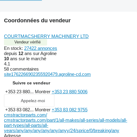
Coordonnées du vendeur
COURTMACSHERRY MACHINERY LTD
Vendeur vérifié
En stock:
27422 annonces
depuis
12
ans sur Agroline
10
ans sur le marché
4.1
58 commentaires
site1762266902355920479.agroline-cd.com
Suivre ce vendeur
+353 23 880...
Montrer
+353 23 880 5006
Appelez-moi
+353 83 082...
Montrer
+353 83 082 9755
cmstractorparts.com/
cmstractorparts.com/part/1/all-makes/all-series/all-models/all-
part-types/all-parts/all-
years/any/any/any/any/any/anyy/24/sprice/0/breaking/any
Adresse