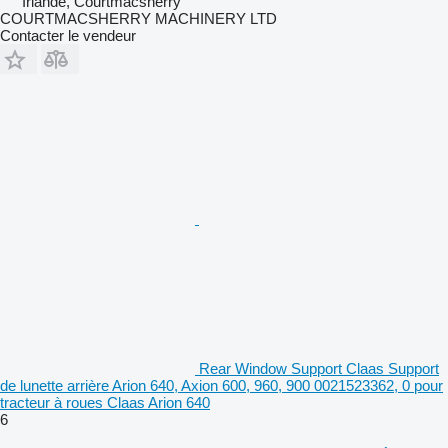
Irlande, Courtmacsherry
COURTMACSHERRY MACHINERY LTD
Contacter le vendeur
Rear Window Support Claas Support
de lunette arrière Arion 640, Axion 600, 960, 900 0021523362, 0 pour
tracteur à roues Claas Arion 640
6