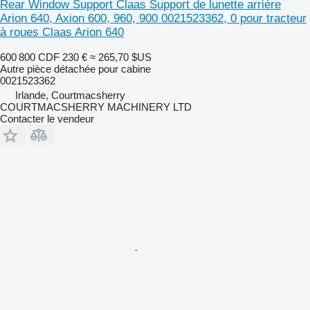
Rear Window Support Claas Support de lunette arrière
Arion 640, Axion 600, 960, 900 0021523362, 0 pour tracteur
à roues Claas Arion 640
600 800 CDF
230 €
≈ 265,70 $US
Autre pièce détachée pour cabine
0021523362
Irlande, Courtmacsherry
COURTMACSHERRY MACHINERY LTD
Contacter le vendeur