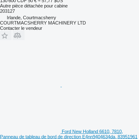
130 600 CDF
50 €
≈ 57,77 $US
Autre pièce détachée pour cabine
203127
Irlande, Courtmacsherry
COURTMACSHERRY MACHINERY LTD
Contacter le vendeur
Ford New Holland 6610, 7810,
Panneau de tableau de bord de direction E4nn9404634da, 83951961