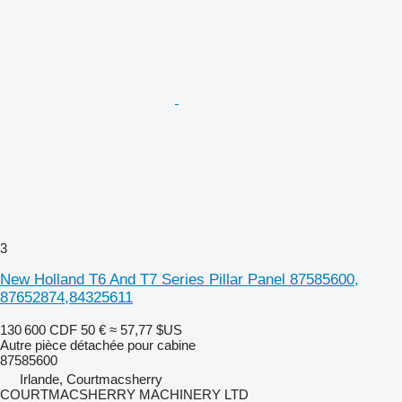
3
New Holland T6 And T7 Series Pillar Panel 87585600,
87652874,84325611
130 600 CDF
50 €
≈ 57,77 $US
Autre pièce détachée pour cabine
87585600
Irlande, Courtmacsherry
COURTMACSHERRY MACHINERY LTD