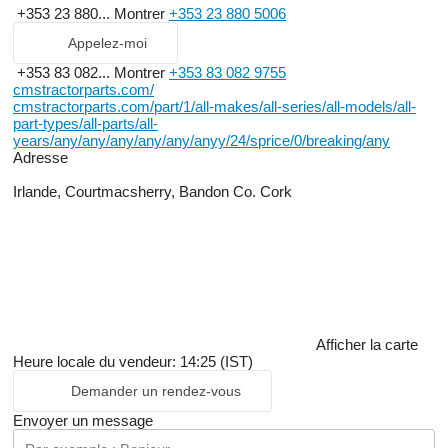
+353 23 880...
Montrer
+353 23 880 5006
Appelez-moi
+353 83 082...
Montrer
+353 83 082 9755
cmstractorparts.com/
cmstractorparts.com/part/1/all-makes/all-series/all-models/all-
part-types/all-parts/all-
years/any/any/any/any/any/anyy/24/sprice/0/breaking/any
Adresse
Irlande, Courtmacsherry, Bandon Co. Cork
Afficher la carte
Heure locale du vendeur: 14:25 (IST)
Demander un rendez-vous
Envoyer un message