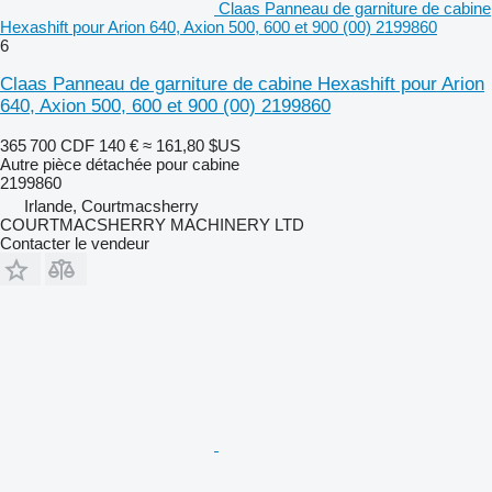
Claas Panneau de garniture de cabine
Hexashift pour Arion 640, Axion 500, 600 et 900 (00) 2199860
6
Claas Panneau de garniture de cabine Hexashift pour Arion
640, Axion 500, 600 et 900 (00) 2199860
365 700 CDF
140 €
≈ 161,80 $US
Autre pièce détachée pour cabine
2199860
Irlande, Courtmacsherry
COURTMACSHERRY MACHINERY LTD
Contacter le vendeur