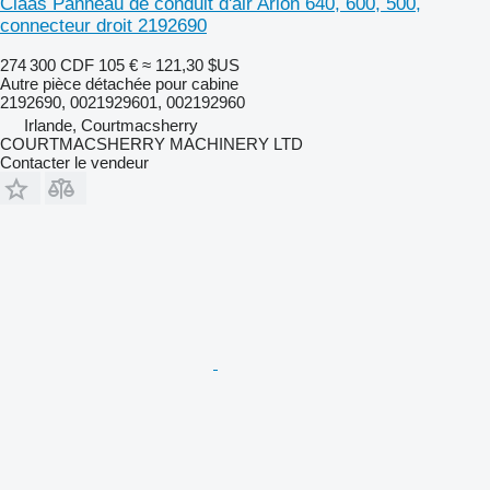
Claas Panneau de conduit d'air Arion 640, 600, 500,
connecteur droit 2192690
274 300 CDF
105 €
≈ 121,30 $US
Autre pièce détachée pour cabine
2192690, 0021929601, 002192960
Irlande, Courtmacsherry
COURTMACSHERRY MACHINERY LTD
Contacter le vendeur