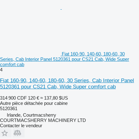
Fiat 160-90, 140-60, 180-60, 30
Series, Cab Interior Panel 5120361 pour CS21 Cab, Wide Super
comfort cab
4
Fiat 160-90, 140-60, 180-60, 30 Series, Cab Interior Panel
5120361 pour CS21 Cab, Wide Super comfort cab
314 900 CDF
120 €
≈ 137,80 $US
Autre pièce détachée pour cabine
5120361
Irlande, Courtmacsherry
COURTMACSHERRY MACHINERY LTD
Contacter le vendeur