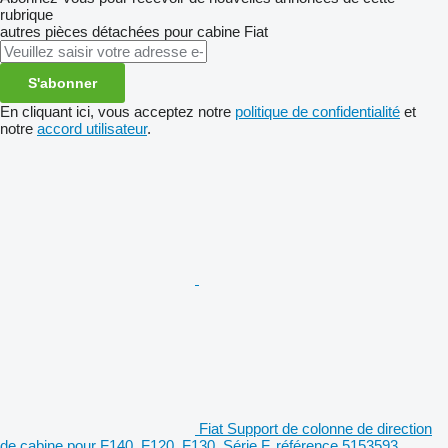
rubrique
autres pièces détachées pour cabine
Fiat
S'abonner
En cliquant ici, vous acceptez notre
politique de confidentialité
et
notre
accord utilisateur
.
Fiat Support de colonne de direction
de cabine pour F140, F120, F130, Série F, référence 5153593