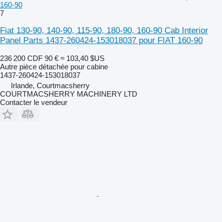
160-90
7
Fiat 130-90, 140-90, 115-90, 180-90, 160-90 Cab Interior
Panel Parts 1437-260424-153018037 pour FIAT 160-90
236 200 CDF
90 €
≈ 103,40 $US
Autre pièce détachée pour cabine
1437-260424-153018037
Irlande, Courtmacsherry
COURTMACSHERRY MACHINERY LTD
Contacter le vendeur