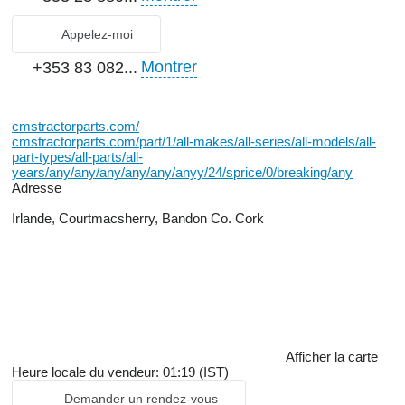
Appelez-moi
Montrer
+353 83 082...
cmstractorparts.com/
cmstractorparts.com/part/1/all-makes/all-series/all-models/all-
part-types/all-parts/all-
years/any/any/any/any/any/anyy/24/sprice/0/breaking/any
Adresse
Irlande, Courtmacsherry, Bandon Co. Cork
Afficher la carte
Heure locale du vendeur: 01:19 (IST)
Demander un rendez-vous