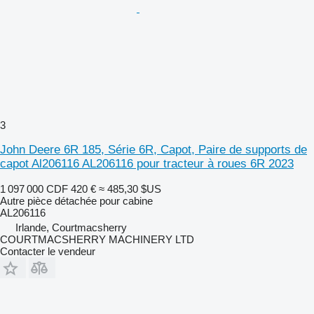
3
John Deere 6R 185, Série 6R, Capot, Paire de supports de
capot Al206116 AL206116 pour tracteur à roues 6R 2023
1 097 000 CDF
420 €
≈ 485,30 $US
Autre pièce détachée pour cabine
AL206116
Irlande, Courtmacsherry
COURTMACSHERRY MACHINERY LTD
Contacter le vendeur