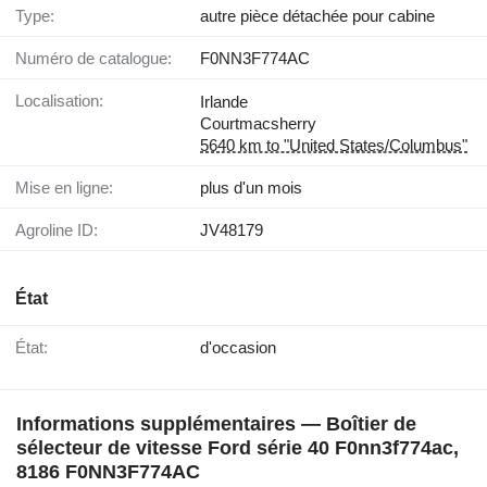
Type:
autre pièce détachée pour cabine
Numéro de catalogue:
F0NN3F774AC
Localisation:
Irlande
Courtmacsherry
5640 km to "United States/Columbus"
Mise en ligne:
plus d'un mois
Agroline ID:
JV48179
État
État:
d'occasion
Informations supplémentaires — Boîtier de
sélecteur de vitesse Ford série 40 F0nn3f774ac,
8186 F0NN3F774AC