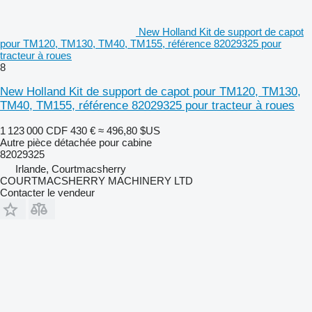
New Holland Kit de support de capot
pour TM120, TM130, TM40, TM155, référence 82029325 pour
tracteur à roues
8
New Holland Kit de support de capot pour TM120, TM130,
TM40, TM155, référence 82029325 pour tracteur à roues
1 123 000 CDF
430 €
≈ 496,80 $US
Autre pièce détachée pour cabine
82029325
Irlande, Courtmacsherry
COURTMACSHERRY MACHINERY LTD
Contacter le vendeur