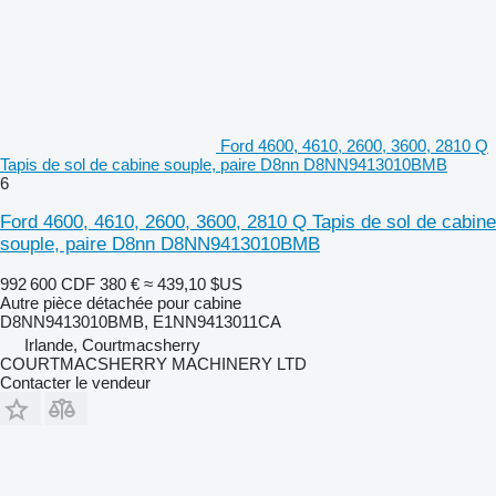
Ford 4600, 4610, 2600, 3600, 2810 Q
Tapis de sol de cabine souple, paire D8nn D8NN9413010BMB
6
Ford 4600, 4610, 2600, 3600, 2810 Q Tapis de sol de cabine
souple, paire D8nn D8NN9413010BMB
992 600 CDF
380 €
≈ 439,10 $US
Autre pièce détachée pour cabine
D8NN9413010BMB, E1NN9413011CA
Irlande, Courtmacsherry
COURTMACSHERRY MACHINERY LTD
Contacter le vendeur