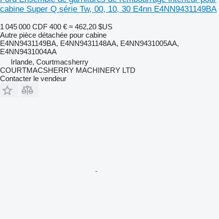
cabine Super Q série Tw, 00, 10, 30 E4nn E4NN9431149BA
1 045 000 CDF
400 €
≈ 462,20 $US
Autre pièce détachée pour cabine
E4NN9431149BA, E4NN9431148AA, E4NN9431005AA,
E4NN9431004AA
Irlande, Courtmacsherry
COURTMACSHERRY MACHINERY LTD
Contacter le vendeur