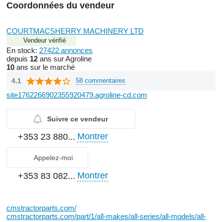
Coordonnées du vendeur
COURTMACSHERRY MACHINERY LTD
Vendeur vérifié
En stock:
27422 annonces
depuis
12
ans sur Agroline
10
ans sur le marché
4.1
58 commentaires
site1762266902355920479.agroline-cd.com
Suivre ce vendeur
Montrer
+353 23 880...
Appelez-moi
Montrer
+353 83 082...
cmstractorparts.com/
cmstractorparts.com/part/1/all-makes/all-series/all-models/all-