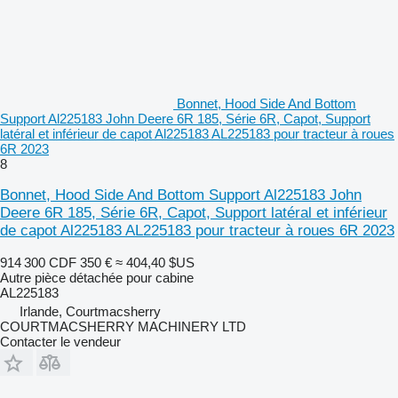
Bonnet, Hood Side And Bottom
Support Al225183 John Deere 6R 185, Série 6R, Capot, Support
latéral et inférieur de capot Al225183 AL225183 pour tracteur à roues
6R 2023
8
Bonnet, Hood Side And Bottom Support Al225183 John
Deere 6R 185, Série 6R, Capot, Support latéral et inférieur
de capot Al225183 AL225183 pour tracteur à roues 6R 2023
914 300 CDF
350 €
≈ 404,40 $US
Autre pièce détachée pour cabine
AL225183
Irlande, Courtmacsherry
COURTMACSHERRY MACHINERY LTD
Contacter le vendeur