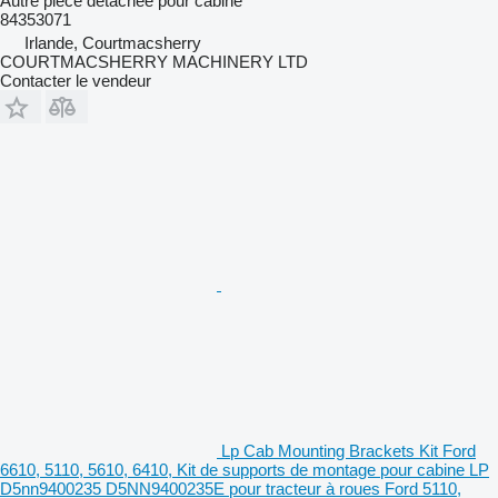
Autre pièce détachée pour cabine
84353071
Irlande, Courtmacsherry
COURTMACSHERRY MACHINERY LTD
Contacter le vendeur
Lp Cab Mounting Brackets Kit Ford
6610, 5110, 5610, 6410, Kit de supports de montage pour cabine LP
D5nn9400235 D5NN9400235E pour tracteur à roues Ford 5110,