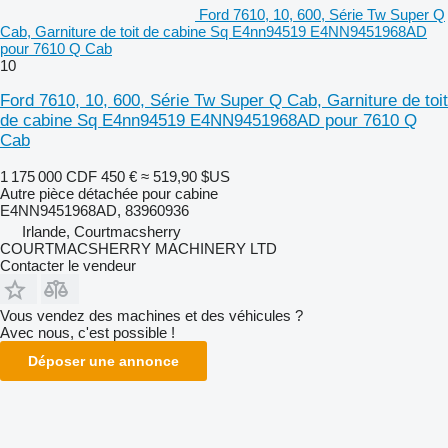
Ford 7610, 10, 600, Série Tw Super Q
Cab, Garniture de toit de cabine Sq E4nn94519 E4NN9451968AD
pour 7610 Q Cab
10
Ford 7610, 10, 600, Série Tw Super Q Cab, Garniture de toit
de cabine Sq E4nn94519 E4NN9451968AD pour 7610 Q
Cab
1 175 000 CDF
450 €
≈ 519,90 $US
Autre pièce détachée pour cabine
E4NN9451968AD, 83960936
Irlande, Courtmacsherry
COURTMACSHERRY MACHINERY LTD
Contacter le vendeur
Vous vendez des machines et des véhicules ?
Avec nous, c'est possible !
Déposer une annonce