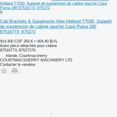
Holland T7030, Support de suspension de cabine gauche Case
Puma 180 87516773, 875272
9
Cab Brackets & Suspension New Holland T7030, Support
de suspension de cabine gauche Case Puma 180
87516773, 875272
914 300 CDF
350 €
≈ 404,40 $US
Autre pièce détachée pour cabine
87516773, 87527276
Irlande, Courtmacsherry
COURTMACSHERRY MACHINERY LTD
Contacter le vendeur