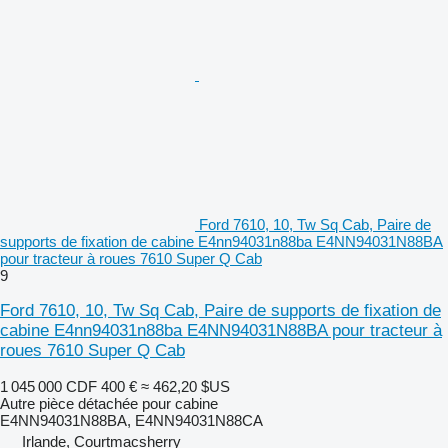
Ford 7610, 10, Tw Sq Cab, Paire de
supports de fixation de cabine E4nn94031n88ba E4NN94031N88BA
pour tracteur à roues 7610 Super Q Cab
9
Ford 7610, 10, Tw Sq Cab, Paire de supports de fixation de
cabine E4nn94031n88ba E4NN94031N88BA pour tracteur à
roues 7610 Super Q Cab
1 045 000 CDF
400 €
≈ 462,20 $US
Autre pièce détachée pour cabine
E4NN94031N88BA, E4NN94031N88CA
Irlande, Courtmacsherry