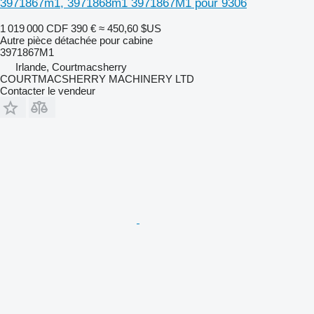
3971867m1, 3971868m1 3971867M1 pour 9306
1 019 000 CDF
390 €
≈ 450,60 $US
Autre pièce détachée pour cabine
3971867M1
Irlande, Courtmacsherry
COURTMACSHERRY MACHINERY LTD
Contacter le vendeur