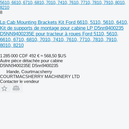
5610, 6610, 6710, 6810, 7010, 7410, 7610, 7710, 7810, 7910, 8010,
8210
8
Lp Cab Mounting Brackets Kit Ford 6610, 5110, 5610, 6410,
Kit de supports de montage pour cabine LP D5nn9400235
D5NN9400235E pour tracteur à roues Ford 5110, 5610,
6610, 6710, 6810, 7010, 7410, 7610, 7710, 7810, 7910,
8010, 8210
1 285 000 CDF
492 €
≈ 568,50 $US
Autre pièce détachée pour cabine
D5NN9400235E D5nn9400235
Irlande, Courtmacsherry
COURTMACSHERRY MACHINERY LTD
Contacter le vendeur