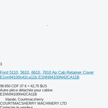
3
Ford 5110, 5610, 6610, 7610 Ap Cab Retainer Cover
E1nn94100n42ca11b E1NN94100N42CA11B
96 650 CDF
37 €
≈ 42,75 $US
Autre pièce détachée pour cabine
E1NN94100N42CA11B
Irlande, Courtmacsherry
COURTMACSHERRY MACHINERY LTD
Contacter le vendeur