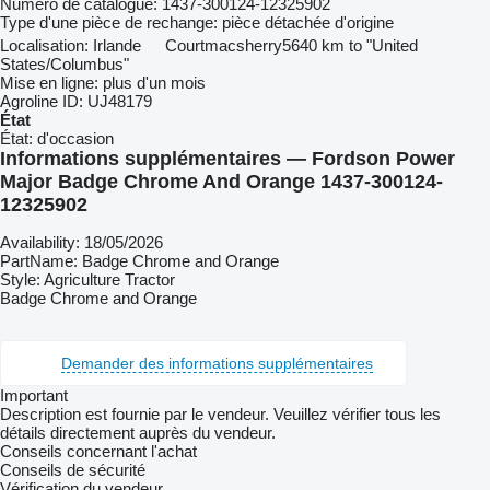
Numéro de catalogue:
1437-300124-12325902
Type d'une pièce de rechange:
pièce détachée d'origine
Localisation:
Irlande
Courtmacsherry
5640 km to "United
States/Columbus"
Mise en ligne:
plus d'un mois
Agroline ID:
UJ48179
État
État:
d'occasion
Informations supplémentaires — Fordson Power
Major Badge Chrome And Orange 1437-300124-
12325902
Availability: 18/05/2026
PartName: Badge Chrome and Orange
Style: Agriculture Tractor
Badge Chrome and Orange
Demander des informations supplémentaires
Important
Description est fournie par le vendeur. Veuillez vérifier tous les
détails directement auprès du vendeur.
Conseils concernant l'achat
Conseils de sécurité
Vérification du vendeur