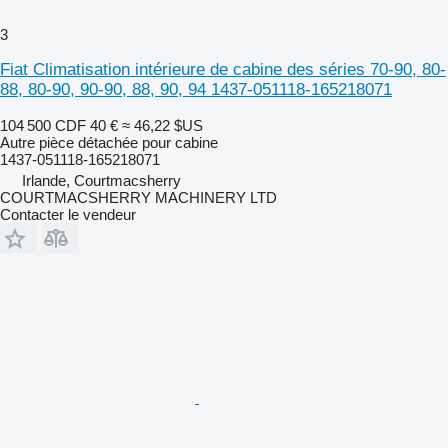
3
Fiat Climatisation intérieure de cabine des séries 70-90, 80-
88, 80-90, 90-90, 88, 90, 94 1437-051118-165218071
104 500 CDF
40 €
≈ 46,22 $US
Autre pièce détachée pour cabine
1437-051118-165218071
Irlande, Courtmacsherry
COURTMACSHERRY MACHINERY LTD
Contacter le vendeur