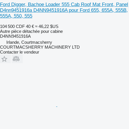
Ford Digger, Bachoe Loader 555 Cab Roof Mat Front, Panel
D4nn9451916a D4NN9451916A pour Ford 655, 655A, 555B,
555A, 550, 555
104 500 CDF
40 €
≈ 46,22 $US
Autre pièce détachée pour cabine
D4NN9451916A
Irlande, Courtmacsherry
COURTMACSHERRY MACHINERY LTD
Contacter le vendeur