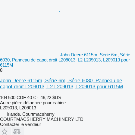
John Deere 6115m, Série 6m, Série
6030, Panneau de capot droit L209013, L2 L209013, L209013 pour
6115M
8
John Deere 6115m, Série 6m, Série 6030, Panneau de
capot droit L209013, L2 L209013, L209013 pour 6115M
104 500 CDF
40 €
≈ 46,22 $US
Autre pièce détachée pour cabine
L209013, L209013
Irlande, Courtmacsherry
COURTMACSHERRY MACHINERY LTD
Contacter le vendeur