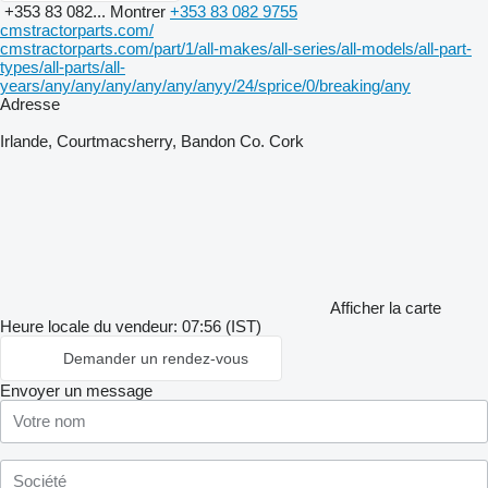
+353 83 082...
Montrer
+353 83 082 9755
cmstractorparts.com/
cmstractorparts.com/part/1/all-makes/all-series/all-models/all-part-
types/all-parts/all-
years/any/any/any/any/any/anyy/24/sprice/0/breaking/any
Adresse
Irlande, Courtmacsherry, Bandon Co. Cork
Afficher la carte
Heure locale du vendeur: 07:56 (IST)
Demander un rendez-vous
Envoyer un message