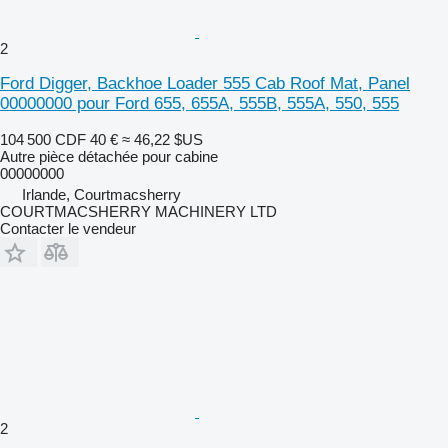
2
Ford Digger, Backhoe Loader 555 Cab Roof Mat, Panel
00000000 pour Ford 655, 655A, 555B, 555A, 550, 555
104 500 CDF
40 €
≈ 46,22 $US
Autre pièce détachée pour cabine
00000000
Irlande, Courtmacsherry
COURTMACSHERRY MACHINERY LTD
Contacter le vendeur
2