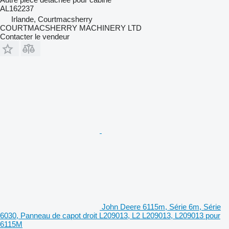
AL162237
Irlande, Courtmacsherry
COURTMACSHERRY MACHINERY LTD
Contacter le vendeur
John Deere 6115m, Série 6m, Série
6030, Panneau de capot droit L209013, L2 L209013, L209013 pour
6115M