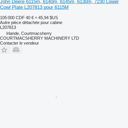
John Deere 6115m, 6140m, 6145m, 6130m, 7230 Lower
Cowl Plate L207813 pour 6115M
105 000 CDF
40 €
≈ 45,94 $US
Autre pièce détachée pour cabine
L207813
Irlande, Courtmacsherry
COURTMACSHERRY MACHINERY LTD
Contacter le vendeur