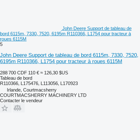
John Deere Support de tableau de
bord 6115m, 7330, 7520, 6195m R110366, L1754 pour tracteur à
roues 6115M
5
John Deere Support de tableau de bord 6115m, 7330, 7520,
6195m R110366, L1754 pour tracteur à roues 6115M
288 700 CDF
110 €
≈ 126,30 $US
Tableau de bord
R110366, L175476, L113056, L170923
Irlande, Courtmacsherry
COURTMACSHERRY MACHINERY LTD
Contacter le vendeur