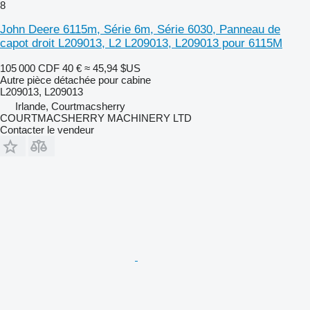
8
John Deere 6115m, Série 6m, Série 6030, Panneau de
capot droit L209013, L2 L209013, L209013 pour 6115M
105 000 CDF
40 €
≈ 45,94 $US
Autre pièce détachée pour cabine
L209013, L209013
Irlande, Courtmacsherry
COURTMACSHERRY MACHINERY LTD
Contacter le vendeur