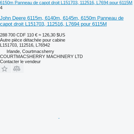
6150m Panneau de capot droit L151703, 112516, L7694 pour 6115M
4
John Deere 6115m, 6140m, 6145m, 6150m Panneau de
capot droit L151703, 112516, L7694 pour 6115M
288 700 CDF
110 €
≈ 126,30 $US
Autre pièce détachée pour cabine
L151703, 112516, L76942
Irlande, Courtmacsherry
COURTMACSHERRY MACHINERY LTD
Contacter le vendeur