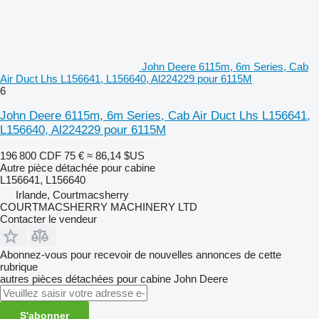
John Deere 6115m, 6m Series, Cab
Air Duct Lhs L156641, L156640, Al224229 pour 6115M
6
John Deere 6115m, 6m Series, Cab Air Duct Lhs L156641,
L156640, Al224229 pour 6115M
196 800 CDF
75 €
≈ 86,14 $US
Autre pièce détachée pour cabine
L156641, L156640
Irlande, Courtmacsherry
COURTMACSHERRY MACHINERY LTD
Contacter le vendeur
Abonnez-vous pour recevoir de nouvelles annonces de cette
rubrique
autres pièces détachées pour cabine
John Deere
S'abonner