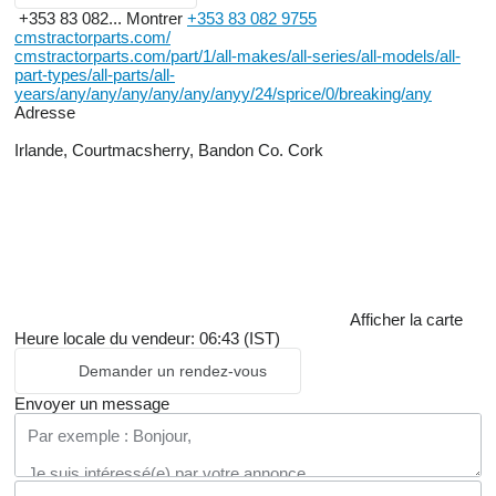
+353 83 082...
Montrer
+353 83 082 9755
cmstractorparts.com/
cmstractorparts.com/part/1/all-makes/all-series/all-models/all-
part-types/all-parts/all-
years/any/any/any/any/any/anyy/24/sprice/0/breaking/any
Adresse
Irlande, Courtmacsherry, Bandon Co. Cork
Afficher la carte
Heure locale du vendeur: 06:43 (IST)
Demander un rendez-vous
Envoyer un message