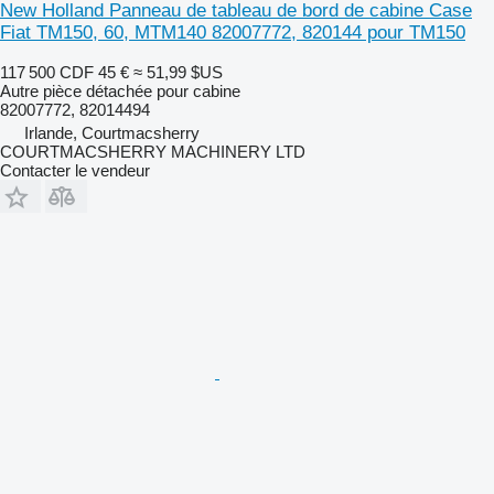
New Holland Panneau de tableau de bord de cabine Case
Fiat TM150, 60, MTM140 82007772, 820144 pour TM150
117 500 CDF
45 €
≈ 51,99 $US
Autre pièce détachée pour cabine
82007772, 82014494
Irlande, Courtmacsherry
COURTMACSHERRY MACHINERY LTD
Contacter le vendeur