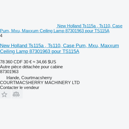
New Holland Ts115a , Ts110, Case
Pum, Mxu, Maxxum Ceiling Lamp 87301963 pour TS115A
4
New Holland Ts115a , Ts110, Case Pum, Mxu, Maxxum
Ceiling Lamp 87301963 pour TS115A
78 360 CDF
30 €
≈ 34,66 $US
Autre pièce détachée pour cabine
87301963
Irlande, Courtmacsherry
COURTMACSHERRY MACHINERY LTD
Contacter le vendeur