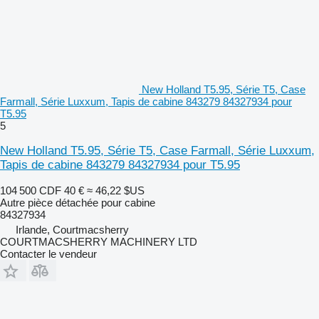
New Holland T5.95, Série T5, Case
Farmall, Série Luxxum, Tapis de cabine 843279 84327934 pour
T5.95
5
New Holland T5.95, Série T5, Case Farmall, Série Luxxum,
Tapis de cabine 843279 84327934 pour T5.95
104 500 CDF
40 €
≈ 46,22 $US
Autre pièce détachée pour cabine
84327934
Irlande, Courtmacsherry
COURTMACSHERRY MACHINERY LTD
Contacter le vendeur