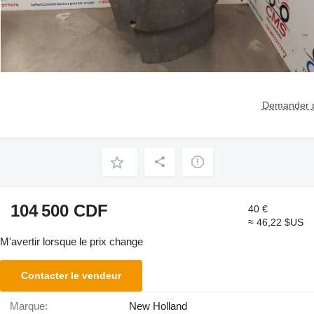
Demander p
104 500 CDF
40 €
≈ 46,22 $US
M'avertir lorsque le prix change
Contacter le vendeur
Marque:
New Holland