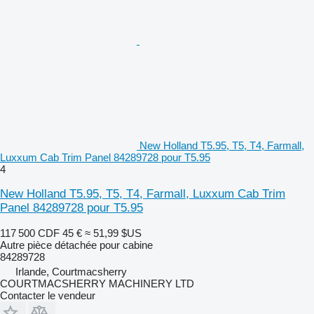
New Holland T5.95, T5, T4, Farmall,
Luxxum Cab Trim Panel 84289728 pour T5.95
4
New Holland T5.95, T5, T4, Farmall, Luxxum Cab Trim
Panel 84289728 pour T5.95
117 500 CDF
45 €
≈ 51,99 $US
Autre pièce détachée pour cabine
84289728
Irlande, Courtmacsherry
COURTMACSHERRY MACHINERY LTD
Contacter le vendeur