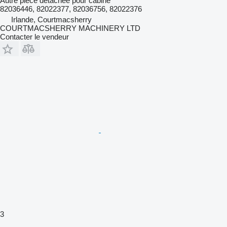
Autre pièce détachée pour cabine
82036446, 82022377, 82036756, 82022376
Irlande, Courtmacsherry
COURTMACSHERRY MACHINERY LTD
Contacter le vendeur
3