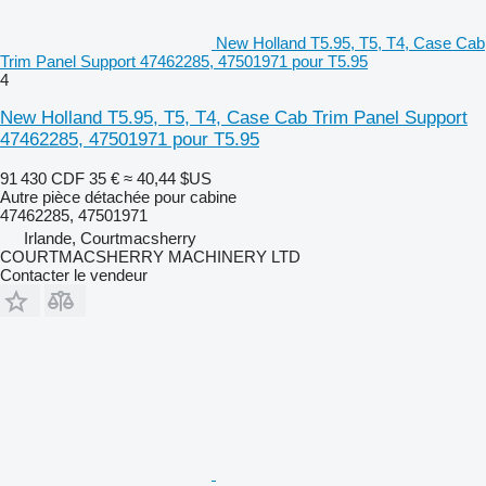
New Holland T5.95, T5, T4, Case Cab
Trim Panel Support 47462285, 47501971 pour T5.95
4
New Holland T5.95, T5, T4, Case Cab Trim Panel Support
47462285, 47501971 pour T5.95
91 430 CDF
35 €
≈ 40,44 $US
Autre pièce détachée pour cabine
47462285, 47501971
Irlande, Courtmacsherry
COURTMACSHERRY MACHINERY LTD
Contacter le vendeur