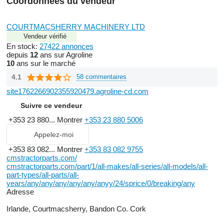
Coordonnées du vendeur
COURTMACSHERRY MACHINERY LTD
Vendeur vérifié
En stock:
27422 annonces
depuis
12
ans sur Agroline
10
ans sur le marché
4.1
58 commentaires
site1762266902355920479.agroline-cd.com
Suivre ce vendeur
+353 23 880...
Montrer
+353 23 880 5006
Appelez-moi
+353 83 082...
Montrer
+353 83 082 9755
cmstractorparts.com/
cmstractorparts.com/part/1/all-makes/all-series/all-models/all-
part-types/all-parts/all-
years/any/any/any/any/any/anyy/24/sprice/0/breaking/any
Adresse
Irlande, Courtmacsherry, Bandon Co. Cork