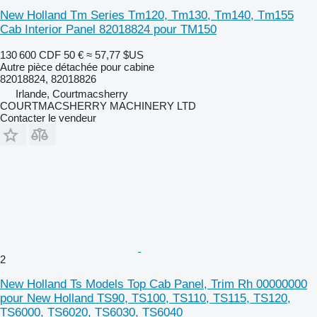
New Holland Tm Series Tm120, Tm130, Tm140, Tm155
Cab Interior Panel 82018824 pour TM150
130 600 CDF
50 €
≈ 57,77 $US
Autre pièce détachée pour cabine
82018824, 82018826
Irlande, Courtmacsherry
COURTMACSHERRY MACHINERY LTD
Contacter le vendeur
2
New Holland Ts Models Top Cab Panel, Trim Rh 00000000
pour New Holland TS90, TS100, TS110, TS115, TS120,
TS6000, TS6020, TS6030, TS6040