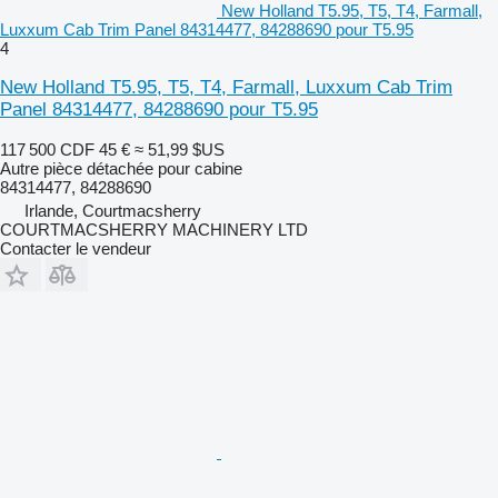
New Holland T5.95, T5, T4, Farmall,
Luxxum Cab Trim Panel 84314477, 84288690 pour T5.95
4
New Holland T5.95, T5, T4, Farmall, Luxxum Cab Trim
Panel 84314477, 84288690 pour T5.95
117 500 CDF
45 €
≈ 51,99 $US
Autre pièce détachée pour cabine
84314477, 84288690
Irlande, Courtmacsherry
COURTMACSHERRY MACHINERY LTD
Contacter le vendeur