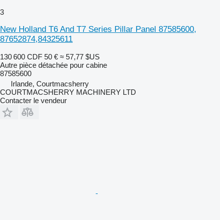
3
New Holland T6 And T7 Series Pillar Panel 87585600,
87652874,84325611
130 600 CDF
50 €
≈ 57,77 $US
Autre pièce détachée pour cabine
87585600
Irlande, Courtmacsherry
COURTMACSHERRY MACHINERY LTD
Contacter le vendeur