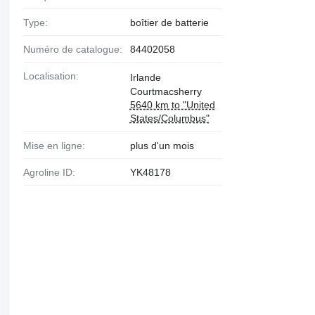
Type:
boîtier de batterie
Numéro de catalogue:
84402058
Localisation:
Irlande
Courtmacsherry
5640 km to "United
States/Columbus"
Mise en ligne:
plus d'un mois
Agroline ID:
YK48178