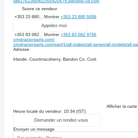
site1762266902355920479.agroline-cd.com
Suivre ce vendeur
+353 23 880...
Montrer
+353 23 880 5006
Appelez-moi
+353 83 082...
Montrer
+353 83 082 9755
cmstractorparts.com/
cmstractorparts.com/part/1/all-makes/all-series/all-models/all-p
Adresse
Irlande, Courtmacsherry, Bandon Co. Cork
Afficher la carte
Heure locale du vendeur: 10:34 (IST)
Demander un rendez-vous
Envoyer un message