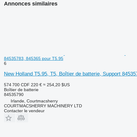
Annonces similaires
84535783, 845365 pour T5.95
6
New Holland T5.95, T5, Boîtier de batterie, Support 8453
574 700 CDF
220 €
≈ 254,20 $US
Boîtier de batterie
84535790
Irlande, Courtmacsherry
COURTMACSHERRY MACHINERY LTD
Contacter le vendeur