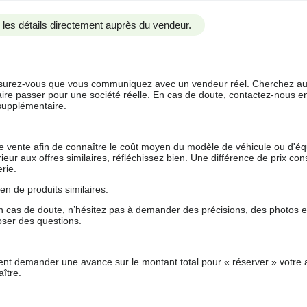
us les détails directement auprès du vendeur.
 assurez-vous que vous communiquez avec un vendeur réel. Cherchez au
aire passer pour une société réelle. En cas de doute, contactez-nous en 
supplémentaire.
 de vente afin de connaître le coût moyen du modèle de véhicule ou d'
férieur aux offres similaires, réfléchissez bien. Une différence de prix co
rie.
en de produits similaires.
 cas de doute, n’hésitez pas à demander des précisions, des photos 
oser des questions.
nt demander une avance sur le montant total pour « réserver » votre a
ître.