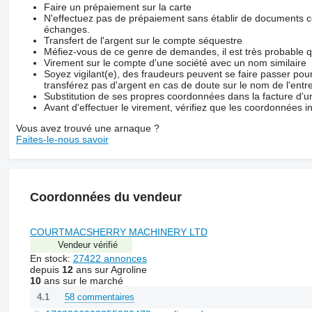
Faire un prépaiement sur la carte
N'effectuez pas de prépaiement sans établir de documents co
échanges.
Transfert de l'argent sur le compte séquestre
Méfiez-vous de ce genre de demandes, il est très probable 
Virement sur le compte d'une société avec un nom similaire
Soyez vigilant(e), des fraudeurs peuvent se faire passer po
transférez pas d'argent en cas de doute sur le nom de l'entre
Substitution de ses propres coordonnées dans la facture d'un
Avant d'effectuer le virement, vérifiez que les coordonnées i
Vous avez trouvé une arnaque ?
Faites-le-nous savoir
Coordonnées du vendeur
COURTMACSHERRY MACHINERY LTD
Vendeur vérifié
En stock:
27422 annonces
depuis
12
ans sur Agroline
10
ans sur le marché
58 commentaires
4.1