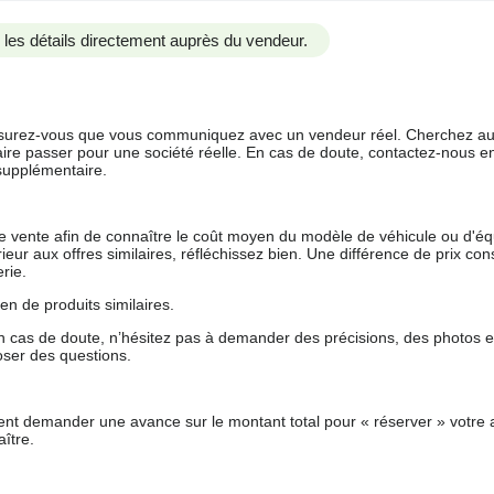
us les détails directement auprès du vendeur.
 assurez-vous que vous communiquez avec un vendeur réel. Cherchez au
aire passer pour une société réelle. En cas de doute, contactez-nous en 
supplémentaire.
 de vente afin de connaître le coût moyen du modèle de véhicule ou d'
férieur aux offres similaires, réfléchissez bien. Une différence de prix co
rie.
en de produits similaires.
 cas de doute, n’hésitez pas à demander des précisions, des photos 
oser des questions.
nt demander une avance sur le montant total pour « réserver » votre a
ître.