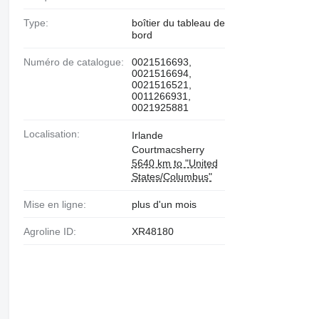
Type:
boîtier du tableau de
bord
Numéro de catalogue:
0021516693,
0021516694,
0021516521,
0011266931,
0021925881
Localisation:
Irlande
Courtmacsherry
5640 km to "United
States/Columbus"
Mise en ligne:
plus d'un mois
Agroline ID:
XR48180