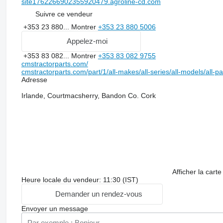
site1762266902355920479.agroline-cd.com
Suivre ce vendeur
+353 23 880...
Montrer
+353 23 880 5006
Appelez-moi
+353 83 082...
Montrer
+353 83 082 9755
cmstractorparts.com/
cmstractorparts.com/part/1/all-makes/all-series/all-models/all-p
Adresse
Irlande, Courtmacsherry, Bandon Co. Cork
Afficher la carte
Heure locale du vendeur: 11:30 (IST)
Demander un rendez-vous
Envoyer un message