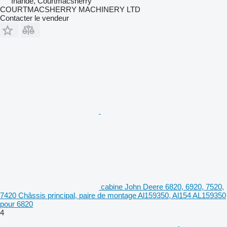
Irlande, Courtmacsherry
COURTMACSHERRY MACHINERY LTD
Contacter le vendeur
cabine John Deere 6820, 6920, 7520,
7420 Châssis principal, paire de montage Al159350, Al154 AL159350
pour 6820
4