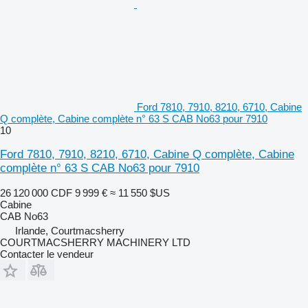
Ford 7810, 7910, 8210, 6710, Cabine
Q complète, Cabine complète n° 63 S CAB No63 pour 7910
10
Ford 7810, 7910, 8210, 6710, Cabine Q complète, Cabine
complète n° 63 S CAB No63 pour 7910
26 120 000 CDF
9 999 €
≈ 11 550 $US
Cabine
CAB No63
Irlande, Courtmacsherry
COURTMACSHERRY MACHINERY LTD
Contacter le vendeur