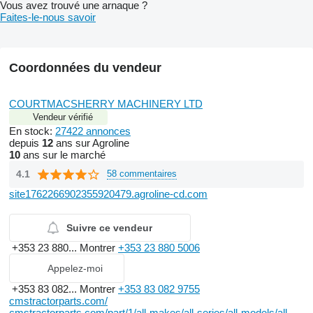
Vous avez trouvé une arnaque ?
Faites-le-nous savoir
Coordonnées du vendeur
COURTMACSHERRY MACHINERY LTD
Vendeur vérifié
En stock:
27422 annonces
depuis
12
ans sur Agroline
10
ans sur le marché
4.1
58 commentaires
site1762266902355920479.agroline-cd.com
Suivre ce vendeur
+353 23 880...
Montrer
+353 23 880 5006
Appelez-moi
+353 83 082...
Montrer
+353 83 082 9755
cmstractorparts.com/
cmstractorparts.com/part/1/all-makes/all-series/all-models/all-