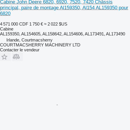
Cabine John Deere 6820, 6920, 7520, 7420 Châssis
principal, paire de montage Al159350, Al154 AL159350 pour
6820
4 571 000 CDF
1 750 €
≈ 2 022 $US
Cabine
AL159350, AL154605, AL158642, AL154606, AL173491, AL173490
Irlande, Courtmacsherry
COURTMACSHERRY MACHINERY LTD
Contacter le vendeur