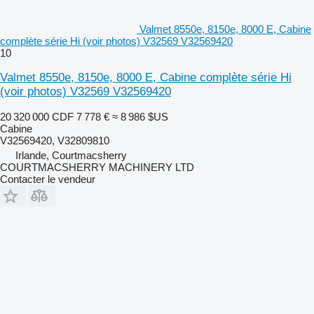
Valmet 8550e, 8150e, 8000 E, Cabine
complète série Hi (voir photos) V32569 V32569420
10
Valmet 8550e, 8150e, 8000 E, Cabine complète série Hi
(voir photos) V32569 V32569420
20 320 000 CDF
7 778 €
≈ 8 986 $US
Cabine
V32569420, V32809810
Irlande, Courtmacsherry
COURTMACSHERRY MACHINERY LTD
Contacter le vendeur