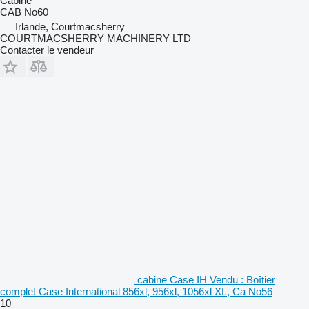
Cabine
CAB No60
Irlande, Courtmacsherry
COURTMACSHERRY MACHINERY LTD
Contacter le vendeur
cabine Case IH Vendu : Boîtier
complet Case International 856xl, 956xl, 1056xl XL, Ca No56
10