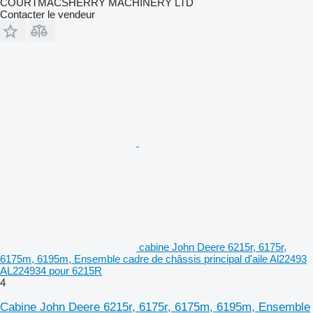
COURTMACSHERRY MACHINERY LTD
Contacter le vendeur
cabine John Deere 6215r, 6175r,
6175m, 6195m, Ensemble cadre de châssis principal d'aile Al22493
AL224934 pour 6215R
4
Cabine John Deere 6215r, 6175r, 6175m, 6195m, Ensemble