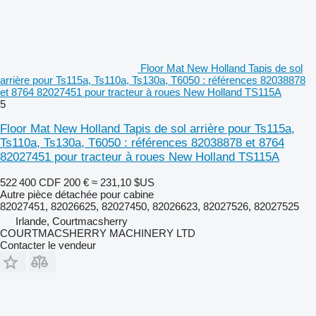
Floor Mat New Holland Tapis de sol
arrière pour Ts115a, Ts110a, Ts130a, T6050 : références 82038878
et 8764 82027451 pour tracteur à roues New Holland TS115A
5
Floor Mat New Holland Tapis de sol arrière pour Ts115a,
Ts110a, Ts130a, T6050 : références 82038878 et 8764
82027451 pour tracteur à roues New Holland TS115A
522 400 CDF
200 €
≈ 231,10 $US
Autre pièce détachée pour cabine
82027451, 82026625, 82027450, 82026623, 82027526, 82027525
Irlande, Courtmacsherry
COURTMACSHERRY MACHINERY LTD
Contacter le vendeur