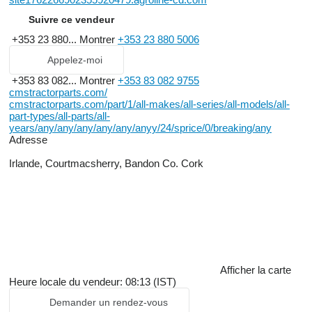
Suivre ce vendeur
+353 23 880...
Montrer
+353 23 880 5006
Appelez-moi
+353 83 082...
Montrer
+353 83 082 9755
cmstractorparts.com/
cmstractorparts.com/part/1/all-makes/all-series/all-models/all-
part-types/all-parts/all-
years/any/any/any/any/any/anyy/24/sprice/0/breaking/any
Adresse
Irlande, Courtmacsherry, Bandon Co. Cork
Afficher la carte
Heure locale du vendeur: 08:13 (IST)
Demander un rendez-vous