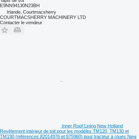
Tapis de sol
E9NN94130N23BH
Irlande, Courtmacsherry
COURTMACSHERRY MACHINERY LTD
Contacter le vendeur
Inner Roof Lining New Holland
Revêtement intérieur de toit pour les modèles TM120, TM130 et
TM190 (références 82014976 et 875960) pour tracteur à roues New