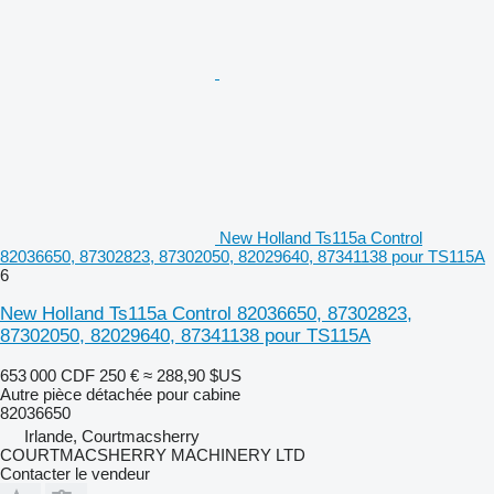
New Holland Ts115a Control
82036650, 87302823, 87302050, 82029640, 87341138 pour TS115A
6
New Holland Ts115a Control 82036650, 87302823,
87302050, 82029640, 87341138 pour TS115A
653 000 CDF
250 €
≈ 288,90 $US
Autre pièce détachée pour cabine
82036650
Irlande, Courtmacsherry
COURTMACSHERRY MACHINERY LTD
Contacter le vendeur