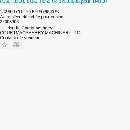
8360, 8260, 8160, 8560 82 82003606 pour TM150
182 900 CDF
70 €
≈ 80,88 $US
Autre pièce détachée pour cabine
82003606
Irlande, Courtmacsherry
COURTMACSHERRY MACHINERY LTD
Contacter le vendeur