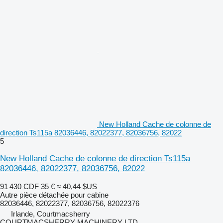
New Holland Cache de colonne de
direction Ts115a 82036446, 82022377, 82036756, 82022
5
New Holland Cache de colonne de direction Ts115a
82036446, 82022377, 82036756, 82022
91 430 CDF
35 €
≈ 40,44 $US
Autre pièce détachée pour cabine
82036446, 82022377, 82036756, 82022376
Irlande, Courtmacsherry
COURTMACSHERRY MACHINERY LTD