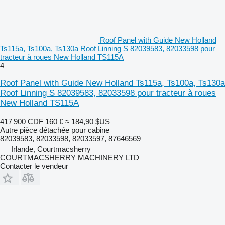
Roof Panel with Guide New Holland
Ts115a, Ts100a, Ts130a Roof Linning S 82039583, 82033598 pour
tracteur à roues New Holland TS115A
4
Roof Panel with Guide New Holland Ts115a, Ts100a, Ts130a
Roof Linning S 82039583, 82033598 pour tracteur à roues
New Holland TS115A
417 900 CDF
160 €
≈ 184,90 $US
Autre pièce détachée pour cabine
82039583, 82033598, 82033597, 87646569
Irlande, Courtmacsherry
COURTMACSHERRY MACHINERY LTD
Contacter le vendeur