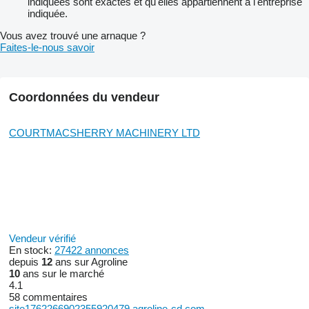
indiquées sont exactes et qu'elles appartiennent à l'entreprise
indiquée.
Vous avez trouvé une arnaque ?
Faites-le-nous savoir
Coordonnées du vendeur
COURTMACSHERRY MACHINERY LTD
Vendeur vérifié
En stock:
27422 annonces
depuis
12
ans sur Agroline
10
ans sur le marché
4.1
58 commentaires
site1762266902355920479.agroline-cd.com