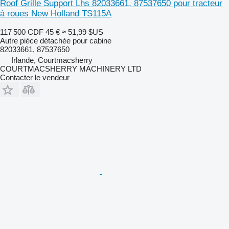
Roof Grille Support Lhs 82033661, 87537650 pour tracteur
à roues New Holland TS115A
117 500 CDF
45 €
≈ 51,99 $US
Autre pièce détachée pour cabine
82033661, 87537650
Irlande, Courtmacsherry
COURTMACSHERRY MACHINERY LTD
Contacter le vendeur