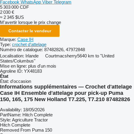
Facebook
WhatsApp
Viber
Telegram
5 303 000 CDF
2 030 €
≈ 2 345 $US
M'avertir lorsque le prix change
Contacter le vendeur
Marque:
Case IH
Type:
crochet d'attelage
Numéro de catalogue:
87482826, 47972848
Localisation:
Irlande
Courtmacsherry
5640 km to "United
States/Columbus"
Mise en ligne:
plus d'un mois
Agroline ID:
YX48183
État
État:
d'occasion
Informations supplémentaires — Crochet d'attelage
Case IH Ensemble d'attelage pour pick-up Puma
150, 165, 175 New Holland T7.225, T7.210 87482826
Availability: 18/05/2026
PartName: Hitch Complete
Style: Agriculture Tractor
Hitch Complete
Removed From Puma 150