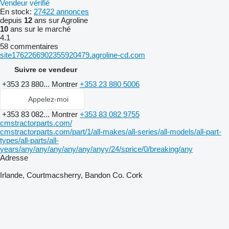
Vendeur vérifié
En stock:
27422 annonces
depuis
12
ans sur Agroline
10
ans sur le marché
4.1
58 commentaires
site1762266902355920479.agroline-cd.com
Suivre ce vendeur
+353 23 880...
Montrer
+353 23 880 5006
Appelez-moi
+353 83 082...
Montrer
+353 83 082 9755
cmstractorparts.com/
cmstractorparts.com/part/1/all-makes/all-series/all-models/all-part-
types/all-parts/all-
years/any/any/any/any/any/anyy/24/sprice/0/breaking/any
Adresse
Irlande, Courtmacsherry, Bandon Co. Cork