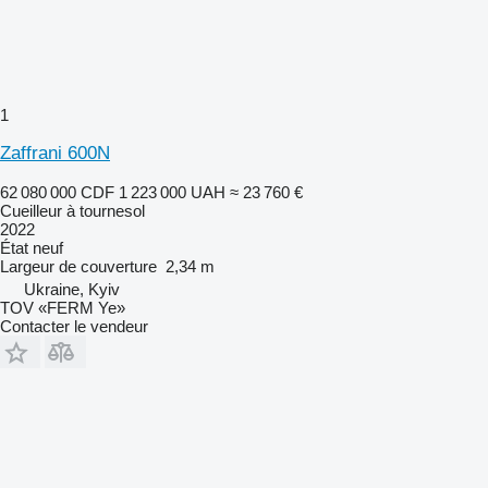
1
Zaffrani 600N
62 080 000 CDF
1 223 000 UAH
≈ 23 760 €
Cueilleur à tournesol
2022
État
neuf
Largeur de couverture
2,34 m
Ukraine, Kyiv
TOV «FERM Ye»
Contacter le vendeur