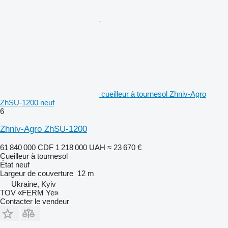
cueilleur à tournesol Zhniv-Agro
ZhSU-1200 neuf
6
Zhniv-Agro ZhSU-1200
61 840 000 CDF
1 218 000 UAH
≈ 23 670 €
Cueilleur à tournesol
État
neuf
Largeur de couverture
12 m
Ukraine, Kyiv
TOV «FERM Ye»
Contacter le vendeur