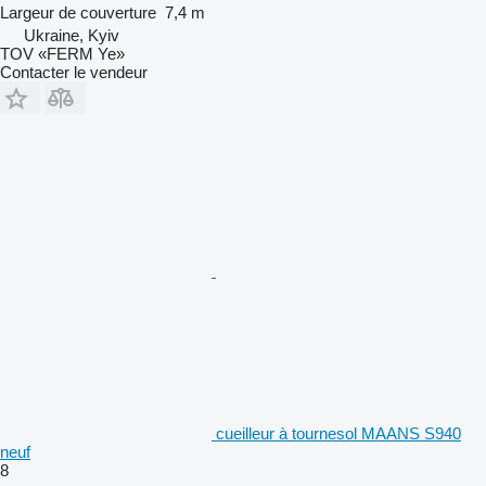
Largeur de couverture
7,4 m
Ukraine, Kyiv
TOV «FERM Ye»
Contacter le vendeur
cueilleur à tournesol МААNS S940
neuf
8