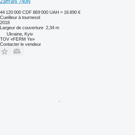
Zaffrani 740N
44 120 000 CDF
869 000 UAH
≈ 16 890 €
Cueilleur à tournesol
2018
Largeur de couverture
2,34 m
Ukraine, Kyiv
TOV «FERM Ye»
Contacter le vendeur