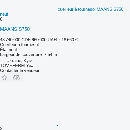
cueilleur à tournesol МААNS S750
neuf
8
MAANS S750
48 740 000 CDF
960 000 UAH
≈ 18 660 €
Cueilleur à tournesol
État
neuf
Largeur de couverture
7,54 m
Ukraine, Kyiv
TOV «FERM Ye»
Contacter le vendeur
2