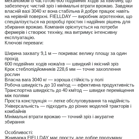
механізмом із частотою 600 подвійних ходів за хвилину, що
забезпечує чистий зріз і мінімальні втрати врожаю. Завдяки
власній вазі 3040 кг вона стабільна й добре працює навіть
на нерівній поверхні. FIELLDAY — виробник агротехніки, що
спеціалізується на розробці простих і надійних рішень для
збирання врожаю. Компанія орієнтується на потреби
фермерів і створює техніку, яка витримує інтенсивну
експлуатацію.
Ключові переваги:
Ширина захвату 9,1 м — покриває велику площу за один
прохід
600 подвійних ходів ножа/хв — швидкий і якісний зріз
Крок стеблопідйомників 228,6 мм — точне захоплення
рослин
Власна вага 3040 кг — хороша стійкість у полі
Робоча швидкість до 10 км/год — ефективна продуктивність
Транспортна швидкість до 40 км/год — швидке переміщення
між полями
Проста конструкція — легке обслуговування та надійність
Універсальність — підходить до різних моделей тракторів і
комбайнів
Мінімальні втрати врожаю — точний зріз і акуратне
збирання
Особливості:
Жниварка FIELLDAY має просту, але добре продуману