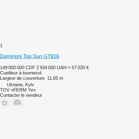
1
Dominoni Top Sun GT916
149 000 000 CDF
2 934 000 UAH
≈ 57 020 €
Cueilleur à tournesol
Largeur de couverture
11,65 m
Ukraine, Kyiv
TOV «FERM Ye»
Contacter le vendeur