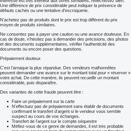
intéresse est très inférieur aux offres similaires, réfléchissez bien.
Une différence de prix considérable peut indiquer la présence de
défauts cachés ou une tentative d'escroquerie.
N'achetez pas de produits dont le prix est trop différent du prix
moyen de produits similaires.
Ne consentez pas à payer une caution ou une avance douteuse. En
cas de doute, n’hésitez pas à demander des précisions, des photos
et des documents supplémentaires, vérifier l'authenticité des
documents ou encore poser des questions.
Prépaiement douteux
C'est l'arnaque la plus répandue. Des vendeurs malhonnêtes
peuvent demander une avance sur le montant total pour « réserver »
votre achat. De cette manière, ils peuvent recueillir un montant
considérable, puis disparaître.
Des variantes de cette fraude peuvent être :
Faire un prépaiement sur la carte
N'effectuez pas de prépaiement sans établir de documents
confirmant le transfert d'argent si le vendeur vous semble
suspect au cours de vos échanges.
Transfert de l'argent sur le compte séquestre
Méfiez-vous de ce genre de demandes, il est très probable