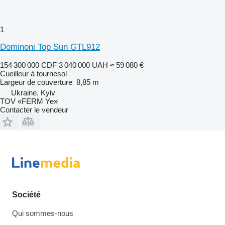
1
Dominoni Top Sun GTL912
154 300 000 CDF
3 040 000 UAH
≈ 59 080 €
Cueilleur à tournesol
Largeur de couverture
8,85 m
Ukraine, Kyiv
TOV «FERM Ye»
Contacter le vendeur
Société
Qui sommes-nous