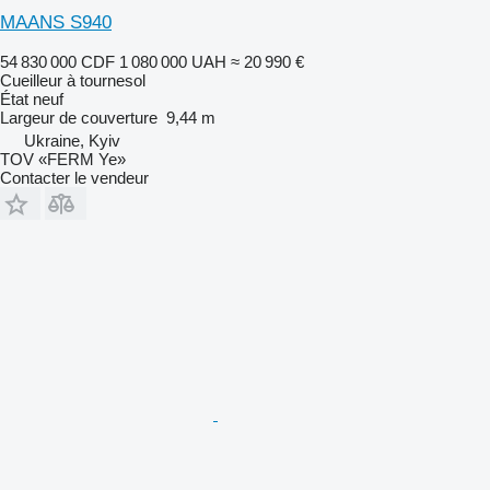
MAANS S940
54 830 000 CDF
1 080 000 UAH
≈ 20 990 €
Cueilleur à tournesol
État
neuf
Largeur de couverture
9,44 m
Ukraine, Kyiv
TOV «FERM Ye»
Contacter le vendeur