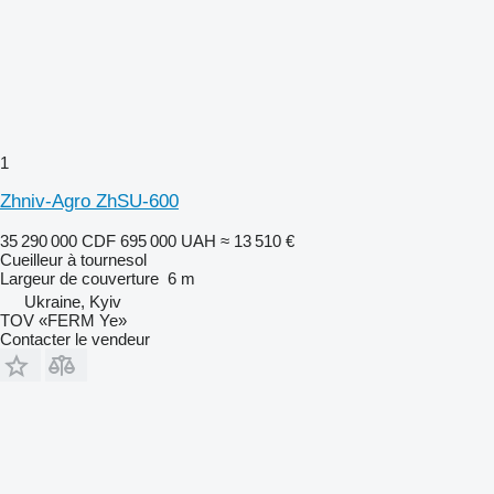
1
Zhniv-Agro ZhSU-600
35 290 000 CDF
695 000 UAH
≈ 13 510 €
Cueilleur à tournesol
Largeur de couverture
6 m
Ukraine, Kyiv
TOV «FERM Ye»
Contacter le vendeur