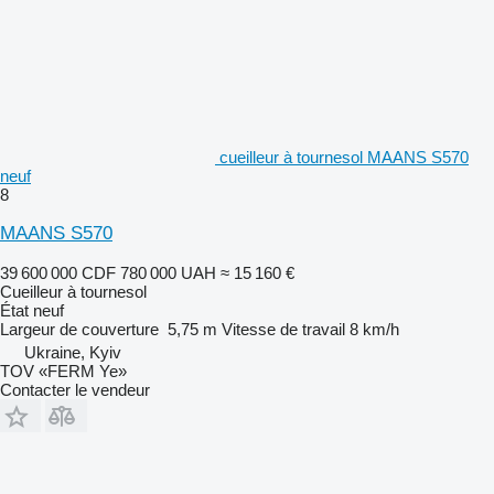
cueilleur à tournesol МААNS S570
neuf
8
MAANS S570
39 600 000 CDF
780 000 UAH
≈ 15 160 €
Cueilleur à tournesol
État
neuf
Largeur de couverture
5,75 m
Vitesse de travail
8 km/h
Ukraine, Kyiv
TOV «FERM Ye»
Contacter le vendeur