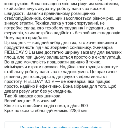
конструкцію. Вона оснащена якісним ріжучим механізмом,
який забезпечує акуратну роботу навіть за високої
швидкості. Завдяки правильному розміщенню
стеблопідйомників, соняшник захоплюється рівномірно, що
знижує втрати. Техніка легка у транспортуванні, не
потребує складного техобслуговування і підходить для
фермерів, яким потрібна надійність без зайвих складнощів.
Чому варто придбати:
Ця модель — вигідний вибір для тих, хто хоче підвищити
продуктивність під час збирання соняшнику. Жниварка
FIELLDAY 9.1 м має достатню ширину захвату для великих
площ, але при цьому залишається простою в експлуатації.
Вона дає можливість працювати швидко й точно,
мінімізуючи втрати врожаю. Надійна конструкція гарантує
стабільну роботу навіть за складних умов. Це практичне
рішення для господарств, де цінують ефективність і
простоту. FIELLDAY 9.1 м — це жниварка, яка працює
просто, надійно й ефективно. Вона зібрана для того, щоб
давати результат без ускладнень.
Тип: Жниварка соняшникова
Виробництво: Вітчизняний
Кількість подвійних ходів ножа, хід/хв: 600
Крок по осях стеблопідйомників: 228,6 мм
Demander des informations supplémentaires