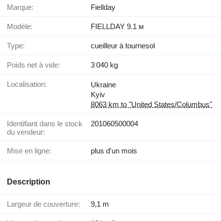
Marque:
Fiellday
Modèle:
FIELLDAY 9.1 м
Type:
cueilleur à tournesol
Poids net à vide:
3 040 kg
Localisation:
Ukraine
Kyiv
8063 km to "United States/Columbus"
Identifiant dans le stock
201060500004
du vendeur:
Mise en ligne:
plus d'un mois
Description
Largeur de couverture:
9,1 m