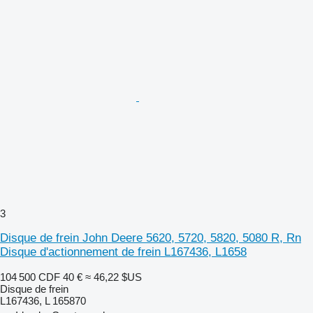
3
Disque de frein John Deere 5620, 5720, 5820, 5080 R, Rn
Disque d'actionnement de frein L167436, L1658
104 500 CDF
40 €
≈ 46,22 $US
Disque de frein
L167436, L 165870