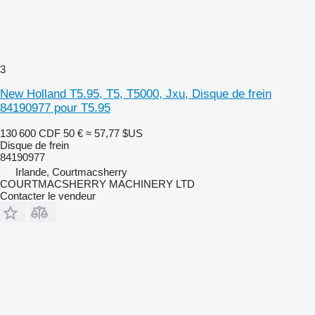
3
New Holland T5.95, T5, T5000, Jxu, Disque de frein
84190977 pour T5.95
130 600 CDF
50 €
≈ 57,77 $US
Disque de frein
84190977
Irlande, Courtmacsherry
COURTMACSHERRY MACHINERY LTD
Contacter le vendeur