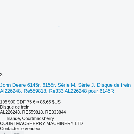
3
John Deere 6145r, 6155r, Série M, Série J, Disque de frein
Al226248, Re559818, Re333 AL226248 pour 6145R
195 900 CDF
75 €
≈ 86,66 $US
Disque de frein
AL226248, RE559818, RE333844
Irlande, Courtmacsherry
COURTMACSHERRY MACHINERY LTD
Contacter le vendeur