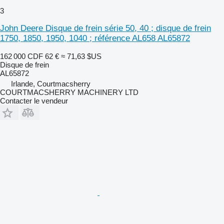
3
John Deere Disque de frein série 50, 40 ; disque de frein
1750, 1850, 1950, 1040 ; référence AL658 AL65872
162 000 CDF
62 €
≈ 71,63 $US
Disque de frein
AL65872
Irlande, Courtmacsherry
COURTMACSHERRY MACHINERY LTD
Contacter le vendeur