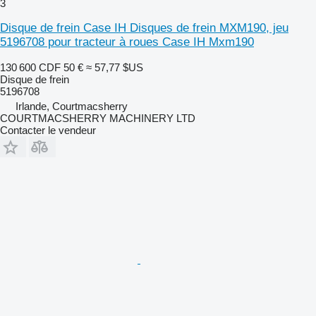
3
Disque de frein Case IH Disques de frein MXM190, jeu
5196708 pour tracteur à roues Case IH Mxm190
130 600 CDF
50 €
≈ 57,77 $US
Disque de frein
5196708
Irlande, Courtmacsherry
COURTMACSHERRY MACHINERY LTD
Contacter le vendeur