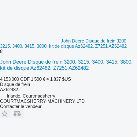
John Deere Disque de frein 3200,
3215, 3400, 3415, 3800, kit de disque Az62482, Z7251 AZ62482
8
John Deere Disque de frein 3200, 3215, 3400, 3415, 3800,
kit de disque Az62482, Z7251 AZ62482
4 153 000 CDF
1 590 €
≈ 1 837 $US
Disque de frein
AZ62482
Irlande, Courtmacsherry
COURTMACSHERRY MACHINERY LTD
Contacter le vendeur