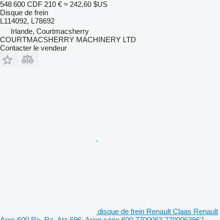
548 600 CDF
210 €
≈ 242,60 $US
Disque de frein
L114092, L78692
Irlande, Courtmacsherry
COURTMACSHERRY MACHINERY LTD
Contacter le vendeur
disque de frein Renault Claas Renault
Ares 600 Rx, Rz, Atz 696, Arion série 600 7700063 7700063962