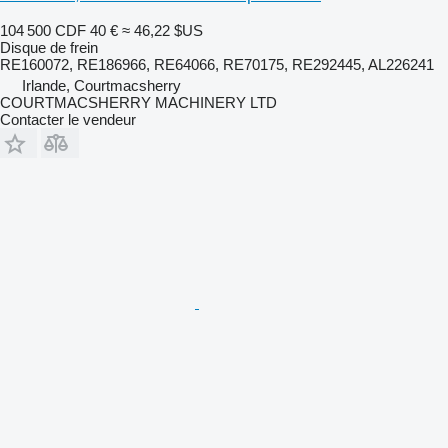
104 500 CDF
40 €
≈ 46,22 $US
Disque de frein
RE160072, RE186966, RE64066, RE70175, RE292445, AL226241
Irlande, Courtmacsherry
COURTMACSHERRY MACHINERY LTD
Contacter le vendeur