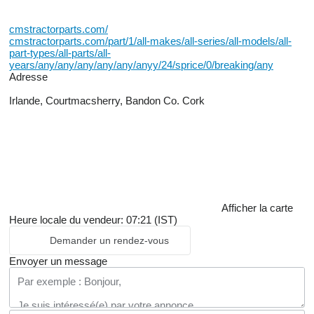
cmstractorparts.com/
cmstractorparts.com/part/1/all-makes/all-series/all-models/all-
part-types/all-parts/all-
years/any/any/any/any/any/anyy/24/sprice/0/breaking/any
Adresse
Irlande, Courtmacsherry, Bandon Co. Cork
Afficher la carte
Heure locale du vendeur: 07:21 (IST)
Demander un rendez-vous
Envoyer un message