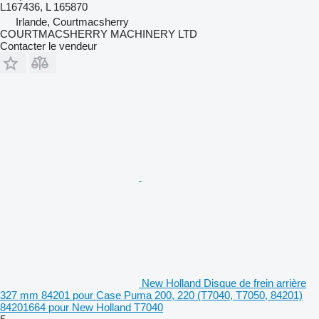
L167436, L 165870
Irlande, Courtmacsherry
COURTMACSHERRY MACHINERY LTD
Contacter le vendeur
New Holland Disque de frein arrière
327 mm 84201 pour Case Puma 200, 220 (T7040, T7050, 84201)
84201664 pour New Holland T7040