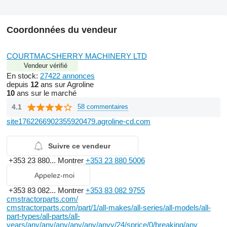
Coordonnées du vendeur
COURTMACSHERRY MACHINERY LTD
Vendeur vérifié
En stock:
27422 annonces
depuis
12
ans sur Agroline
10
ans sur le marché
4.1
58 commentaires
site1762266902355920479.agroline-cd.com
Suivre ce vendeur
+353 23 880...
Montrer
+353 23 880 5006
Appelez-moi
+353 83 082...
Montrer
+353 83 082 9755
cmstractorparts.com/
cmstractorparts.com/part/1/all-makes/all-series/all-models/all-
part-types/all-parts/all-
years/any/any/any/any/any/anyy/24/sprice/0/breaking/any