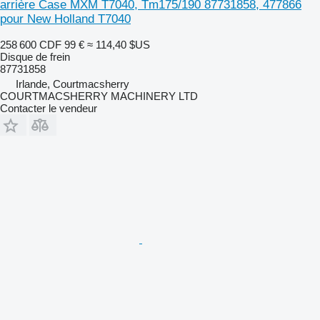
arrière Case MXM T7040, Tm175/190 87731858, 477866
pour New Holland T7040
258 600 CDF
99 €
≈ 114,40 $US
Disque de frein
87731858
Irlande, Courtmacsherry
COURTMACSHERRY MACHINERY LTD
Contacter le vendeur