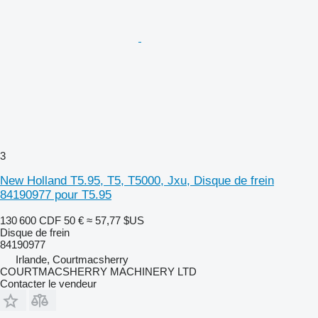
3
New Holland T5.95, T5, T5000, Jxu, Disque de frein
84190977 pour T5.95
130 600 CDF
50 €
≈ 57,77 $US
Disque de frein
84190977
Irlande, Courtmacsherry
COURTMACSHERRY MACHINERY LTD
Contacter le vendeur