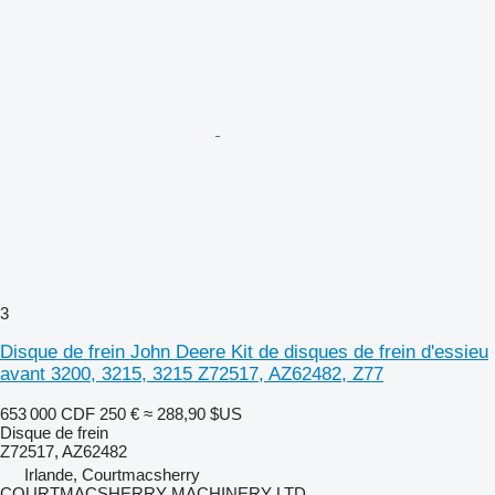
3
Disque de frein John Deere Kit de disques de frein d'essieu
avant 3200, 3215, 3215 Z72517, AZ62482, Z77
653 000 CDF
250 €
≈ 288,90 $US
Disque de frein
Z72517, AZ62482
Irlande, Courtmacsherry
COURTMACSHERRY MACHINERY LTD