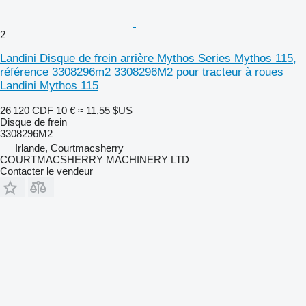
2
Landini Disque de frein arrière Mythos Series Mythos 115,
référence 3308296m2 3308296M2 pour tracteur à roues
Landini Mythos 115
26 120 CDF
10 €
≈ 11,55 $US
Disque de frein
3308296M2
Irlande, Courtmacsherry
COURTMACSHERRY MACHINERY LTD
Contacter le vendeur