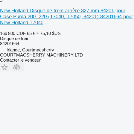
5
New Holland Disque de frein arrière 327 mm 84201 pour
Case Puma 200, 220 (T7040, T7050, 84201) 84201664 pour
New Holland T7040
169 800 CDF
65 €
≈ 75,10 $US
Disque de frein
84201664
Irlande, Courtmacsherry
COURTMACSHERRY MACHINERY LTD
Contacter le vendeur