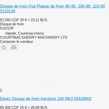
Disque de frein Fiat Plaque de frein 90-90, 100-90, 110-90
5110139
52 240 CDF
20 €
≈ 23,11 $US
Disque de frein
5110139
Irlande, Courtmacsherry
COURTMACSHERRY MACHINERY LTD
Contacter le vendeur
2
Deutz Disque de frein Agrotron 150 Mk3 04426602
65 300 CDF
25 €
≈ 28,89 $US