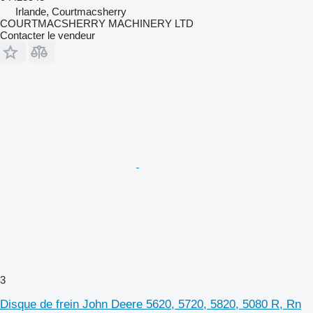
Irlande, Courtmacsherry
COURTMACSHERRY MACHINERY LTD
Contacter le vendeur
3
Disque de frein John Deere 5620, 5720, 5820, 5080 R, Rn