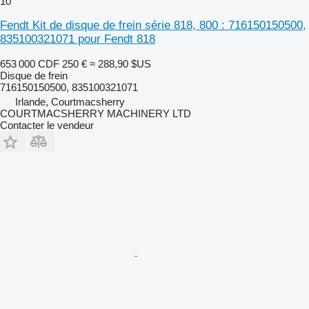
10
Fendt Kit de disque de frein série 818, 800 : 716150150500,
835100321071 pour Fendt 818
653 000 CDF
250 €
≈ 288,90 $US
Disque de frein
716150150500, 835100321071
Irlande, Courtmacsherry
COURTMACSHERRY MACHINERY LTD
Contacter le vendeur