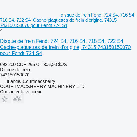
disque de frein Fendt 724 S4, 716 S4,
718 S4, 722 S4, Cache-plaquettes de frein d'origine, 74315
743150150070 pour Fendt 724 S4
4
Disque de frein Fendt 724 S4, 716 S4, 718 S4, 722 S4,
Cache-plaquettes de frein d'origine, 74315 743150150070
pour Fendt 724 S4
692 200 CDF
265 €
≈ 306,20 $US
Disque de frein
743150150070
Irlande, Courtmacsherry
COURTMACSHERRY MACHINERY LTD
Contacter le vendeur