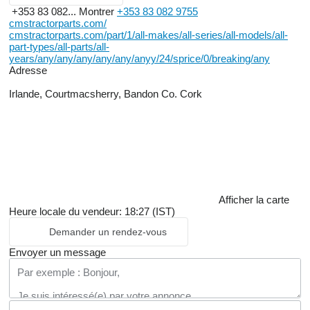
+353 83 082...
Montrer
+353 83 082 9755
cmstractorparts.com/
cmstractorparts.com/part/1/all-makes/all-series/all-models/all-
part-types/all-parts/all-
years/any/any/any/any/any/anyy/24/sprice/0/breaking/any
Adresse
Irlande, Courtmacsherry, Bandon Co. Cork
Afficher la carte
Heure locale du vendeur: 18:27 (IST)
Demander un rendez-vous
Envoyer un message