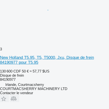
3
New Holland T5.95, T5, T5000, Jxu, Disque de frein
84190977 pour T5.95
130 600 CDF
50 €
≈ 57,77 $US
Disque de frein
84190977
Irlande, Courtmacsherry
COURTMACSHERRY MACHINERY LTD
Contacter le vendeur