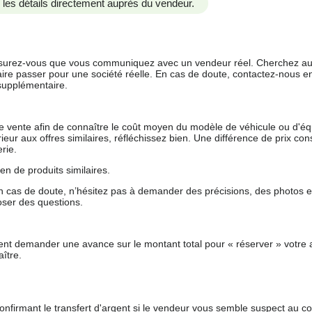
us les détails directement auprès du vendeur.
 assurez-vous que vous communiquez avec un vendeur réel. Cherchez au
aire passer pour une société réelle. En cas de doute, contactez-nous en 
supplémentaire.
 de vente afin de connaître le coût moyen du modèle de véhicule ou d'
férieur aux offres similaires, réfléchissez bien. Une différence de prix co
rie.
en de produits similaires.
 cas de doute, n’hésitez pas à demander des précisions, des photos 
oser des questions.
nt demander une avance sur le montant total pour « réserver » votre a
ître.
nfirmant le transfert d'argent si le vendeur vous semble suspect au c