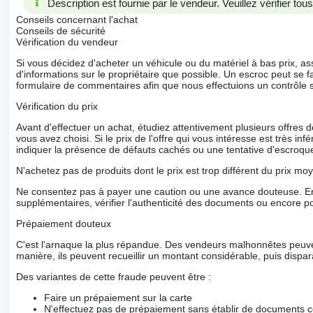
Description est fournie par le vendeur. Veuillez vérifier to
Conseils concernant l'achat
Conseils de sécurité
Vérification du vendeur
Si vous décidez d'acheter un véhicule ou du matériel à bas prix,
d'informations sur le propriétaire que possible. Un escroc peut se f
formulaire de commentaires afin que nous effectuions un contrôle 
Vérification du prix
Avant d'effectuer un achat, étudiez attentivement plusieurs offres
vous avez choisi. Si le prix de l'offre qui vous intéresse est très in
indiquer la présence de défauts cachés ou une tentative d'escroque
N'achetez pas de produits dont le prix est trop différent du prix moy
Ne consentez pas à payer une caution ou une avance douteuse. En
supplémentaires, vérifier l'authenticité des documents ou encore p
Prépaiement douteux
C'est l'arnaque la plus répandue. Des vendeurs malhonnêtes peuve
manière, ils peuvent recueillir un montant considérable, puis dispara
Des variantes de cette fraude peuvent être :
Faire un prépaiement sur la carte
N'effectuez pas de prépaiement sans établir de documents co