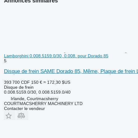
Annonces similaires
Lamborghini 0.008.5159.0/30, 0.008. pour Dorado 85
5
Disque de frein SAME Dorado 85, Même, Plaque de frein L
393 700 CDF
150 €
≈ 172,30 $US
Disque de frein
0.008.5159.0/30, 0.008.5159.0/40
Irlande, Courtmacsherry
COURTMACSHERRY MACHINERY LTD
Contacter le vendeur