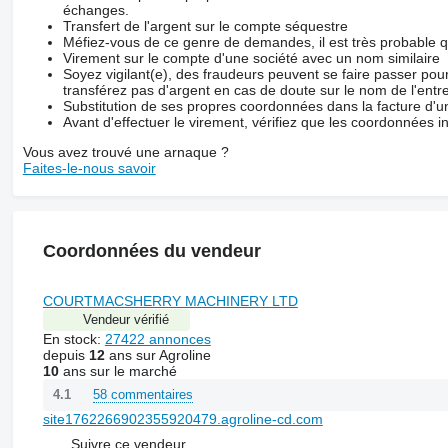
échanges.
Transfert de l'argent sur le compte séquestre
Méfiez-vous de ce genre de demandes, il est très probable 
Virement sur le compte d'une société avec un nom similaire
Soyez vigilant(e), des fraudeurs peuvent se faire passer po
transférez pas d'argent en cas de doute sur le nom de l'entre
Substitution de ses propres coordonnées dans la facture d'un
Avant d'effectuer le virement, vérifiez que les coordonnées i
Vous avez trouvé une arnaque ?
Faites-le-nous savoir
Coordonnées du vendeur
COURTMACSHERRY MACHINERY LTD
Vendeur vérifié
En stock:
27422 annonces
depuis
12
ans sur Agroline
10
ans sur le marché
58 commentaires
4.1
site1762266902355920479.agroline-cd.com
Suivre ce vendeur