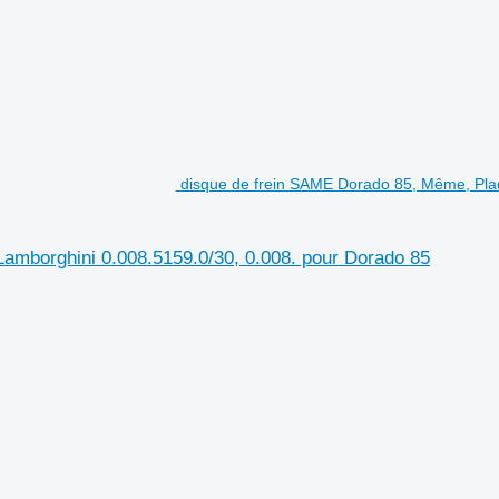
disque de frein SAME Dorado 85, Même, Plaq
amborghini 0.008.5159.0/30, 0.008. pour Dorado 85