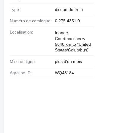
Type:
disque de frein
Numéro de catalogue:
0.275.4351.0
Localisation:
Irlande
Courtmacsherry
5640 km to "United
States/Columbus"
Mise en ligne:
plus d'un mois
Agroline ID:
WQ48184