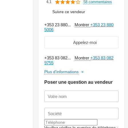
58 commentaires
4.1
Suivre ce vendeur
+353 23 880...
Montrer
+353 23 880
5006
Appelez-moi
+353 83 082...
Montrer
+353 83 082
9755
Plus d'informations
Poser une question au vendeur
Demander plus de
photos
Veuillez vérifier le numéro de téléphone :