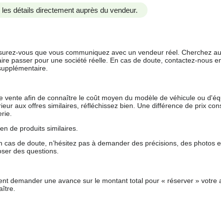
us les détails directement auprès du vendeur.
 assurez-vous que vous communiquez avec un vendeur réel. Cherchez au
aire passer pour une société réelle. En cas de doute, contactez-nous en 
supplémentaire.
 de vente afin de connaître le coût moyen du modèle de véhicule ou d'
férieur aux offres similaires, réfléchissez bien. Une différence de prix co
rie.
en de produits similaires.
 cas de doute, n’hésitez pas à demander des précisions, des photos 
oser des questions.
nt demander une avance sur le montant total pour « réserver » votre a
ître.