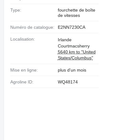
Type:
fourchette de boîte
de vitesses
Numéro de catalogue:
E2NN7230CA
Localisation:
Irlande
Courtmacsherry
5640 km to "United
States/Columbus"
Mise en ligne:
plus d'un mois
Agroline ID:
WQ48174