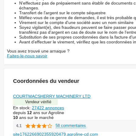
N'effectuez pas de prépaiement sans établir de documents co
échanges.
Transfert de l'argent sur le compte séquestre
Méfiez-vous de ce genre de demandes, il est très probable 
Virement sur le compte d'une société avec un nom similaire
Soyez vigilant(e), des fraudeurs peuvent se faire passer po
transférez pas d'argent en cas de doute sur le nom de l'entre
Substitution de ses propres coordonnées dans la facture d'un
Avant d'effectuer le virement, vérifiez que les coordonnées i
Vous avez trouvé une arnaque ?
Faites-le-nous savoir
Coordonnées du vendeur
COURTMACSHERRY MACHINERY LTD
Vendeur vérifié
En stock:
27422 annonces
depuis
12
ans sur Agroline
10
ans sur le marché
58 commentaires
4.1
site1762266902355920479.agroline-cd.com