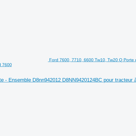
Ford 7600, 7710, 6600 Tw10, Tw20 Q Porte d
d 7600
oite - Ensemble D8nn942012 D8NN9420124BC pour tracteur à