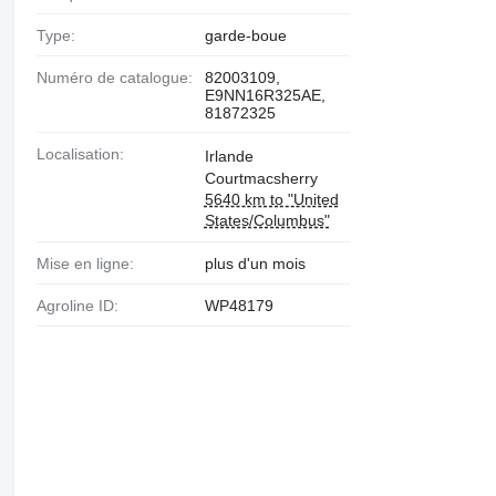
Type:
garde-boue
Numéro de catalogue:
82003109,
E9NN16R325AE,
81872325
Localisation:
Irlande
Courtmacsherry
5640 km to "United
States/Columbus"
Mise en ligne:
plus d'un mois
Agroline ID:
WP48179