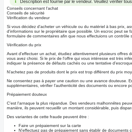
Description est fournie par le vendeur. Veuillez vérifier to
Conseils concernant l'achat
Conseils de sécurité
Vérification du vendeur
Si vous décidez d'acheter un véhicule ou du matériel à bas prix,
d'informations sur le propriétaire que possible. Un escroc peut se f
formulaire de commentaires afin que nous effectuions un contrôle 
Vérification du prix
Avant d'effectuer un achat, étudiez attentivement plusieurs offres
vous avez choisi. Si le prix de l'offre qui vous intéresse est très in
indiquer la présence de défauts cachés ou une tentative d'escroque
N'achetez pas de produits dont le prix est trop différent du prix moy
Ne consentez pas à payer une caution ou une avance douteuse. En
supplémentaires, vérifier l'authenticité des documents ou encore p
Prépaiement douteux
C'est l'arnaque la plus répandue. Des vendeurs malhonnêtes peuve
manière, ils peuvent recueillir un montant considérable, puis dispara
Des variantes de cette fraude peuvent être :
Faire un prépaiement sur la carte
N'effectuez pas de prépaiement sans établir de documents co