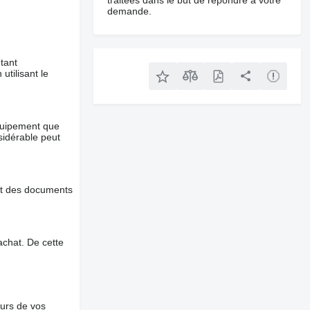
traitées dans le but de répondre à votre
demande.
tant
utilisant le
équipement que
nsidérable peut
et des documents
chat. De cette
ours de vos