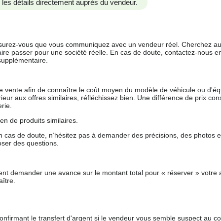
us les détails directement auprès du vendeur.
 assurez-vous que vous communiquez avec un vendeur réel. Cherchez au
aire passer pour une société réelle. En cas de doute, contactez-nous en 
supplémentaire.
 de vente afin de connaître le coût moyen du modèle de véhicule ou d'
férieur aux offres similaires, réfléchissez bien. Une différence de prix co
rie.
en de produits similaires.
 cas de doute, n’hésitez pas à demander des précisions, des photos 
oser des questions.
nt demander une avance sur le montant total pour « réserver » votre a
ître.
nfirmant le transfert d'argent si le vendeur vous semble suspect au c