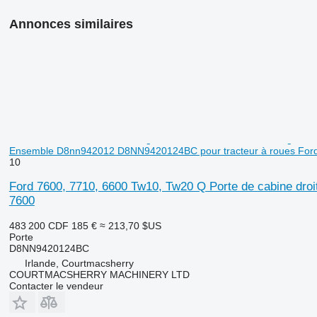
Annonces similaires
Ensemble D8nn942012 D8NN9420124BC pour tracteur à roues For
10
Ford 7600, 7710, 6600 Tw10, Tw20 Q Porte de cabine dr
7600
483 200 CDF
185 €
≈ 213,70 $US
Porte
D8NN9420124BC
Irlande, Courtmacsherry
COURTMACSHERRY MACHINERY LTD
Contacter le vendeur