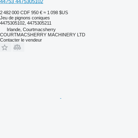
44753 4475305102
2 482 000 CDF
950 €
≈ 1 098 $US
Jeu de pignons coniques
4475305102, 4475305211
Irlande, Courtmacsherry
COURTMACSHERRY MACHINERY LTD
Contacter le vendeur