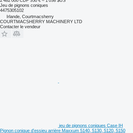
2 482 000 CDF
950 €
≈ 1 098 $US
Jeu de pignons coniques
4475305102
Irlande, Courtmacsherry
COURTMACSHERRY MACHINERY LTD
Contacter le vendeur
jeu de pignons coniques Case IH
Pignon conique d'essieu arrière Maxxum 5140, 5130, 5120, 5150