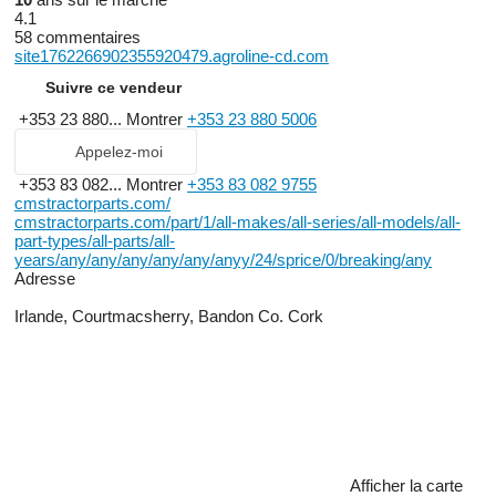
4.1
58 commentaires
site1762266902355920479.agroline-cd.com
Suivre ce vendeur
+353 23 880...
Montrer
+353 23 880 5006
Appelez-moi
+353 83 082...
Montrer
+353 83 082 9755
cmstractorparts.com/
cmstractorparts.com/part/1/all-makes/all-series/all-models/all-
part-types/all-parts/all-
years/any/any/any/any/any/anyy/24/sprice/0/breaking/any
Adresse
Irlande, Courtmacsherry, Bandon Co. Cork
Afficher la carte