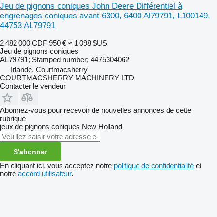
Jeu de pignons coniques John Deere Différentiel à
engrenages coniques avant 6300, 6400 Al79791, L100149,
44753 AL79791
2 482 000 CDF
950 €
≈ 1 098 $US
Jeu de pignons coniques
AL79791; Stamped number; 4475304062
Irlande, Courtmacsherry
COURTMACSHERRY MACHINERY LTD
Contacter le vendeur
Abonnez-vous pour recevoir de nouvelles annonces de cette
rubrique
jeux de pignons coniques
New Holland
S'abonner
En cliquant ici, vous acceptez notre
politique de confidentialité
et
notre
accord utilisateur
.