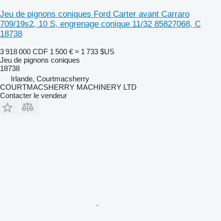
Jeu de pignons coniques Ford Carter avant Carraro
709/19s2, 10 S, engrenage conique 11/32 85827068, C
18738
3 918 000 CDF
1 500 €
≈ 1 733 $US
Jeu de pignons coniques
18738
Irlande, Courtmacsherry
COURTMACSHERRY MACHINERY LTD
Contacter le vendeur