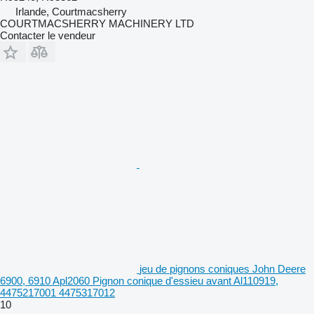
Irlande, Courtmacsherry
COURTMACSHERRY MACHINERY LTD
Contacter le vendeur
jeu de pignons coniques John Deere
6900, 6910 Apl2060 Pignon conique d'essieu avant Al110919,
4475217001 4475317012
10