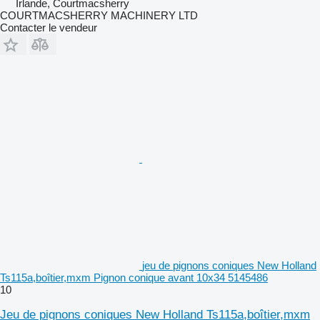
Irlande, Courtmacsherry
COURTMACSHERRY MACHINERY LTD
Contacter le vendeur
jeu de pignons coniques New Holland
Ts115a,boîtier,mxm Pignon conique avant 10x34 5145486
10
Jeu de pignons coniques New Holland Ts115a,boîtier,mxm