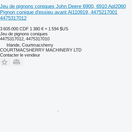
Jeu de pignons coniques John Deere 6900, 6910 Apl2060
Pignon conique d'essieu avant Al110919, 4475217001
4475317012
3 605 000 CDF
1 380 €
≈ 1 594 $US
Jeu de pignons coniques
4475317012, 4475317010
Irlande, Courtmacsherry
COURTMACSHERRY MACHINERY LTD
Contacter le vendeur