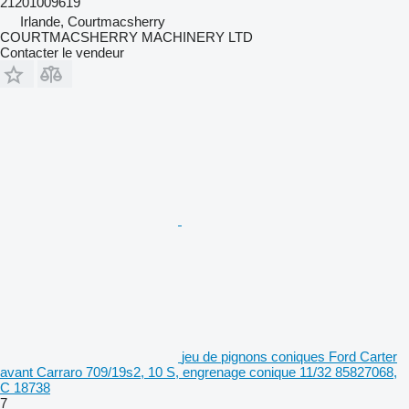
21201009619
Irlande, Courtmacsherry
COURTMACSHERRY MACHINERY LTD
Contacter le vendeur
jeu de pignons coniques Ford Carter
avant Carraro 709/19s2, 10 S, engrenage conique 11/32 85827068,
C 18738
7