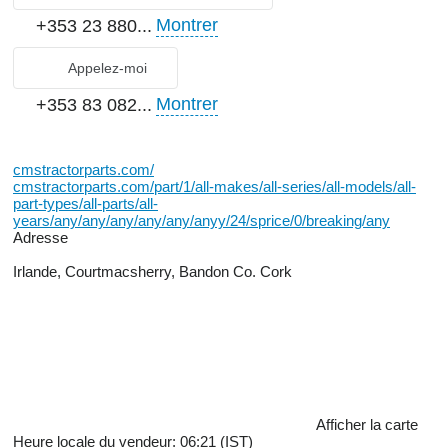
Montrer
+353 23 880...
Appelez-moi
Montrer
+353 83 082...
cmstractorparts.com/
cmstractorparts.com/part/1/all-makes/all-series/all-models/all-
part-types/all-parts/all-
years/any/any/any/any/any/anyy/24/sprice/0/breaking/any
Adresse
Irlande, Courtmacsherry, Bandon Co. Cork
Afficher la carte
Heure locale du vendeur: 06:21 (IST)