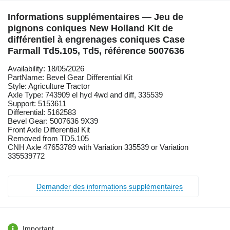
Informations supplémentaires — Jeu de
pignons coniques New Holland Kit de
différentiel à engrenages coniques Case
Farmall Td5.105, Td5, référence 5007636
Availability: 18/05/2026
PartName: Bevel Gear Differential Kit
Style: Agriculture Tractor
Axle Type: 743909 el hyd 4wd and diff, 335539
Support: 5153611
Differential: 5162583
Bevel Gear: 5007636 9X39
Front Axle Differential Kit
Removed from TD5.105
CNH Axle 47653789 with Variation 335539 or Variation
335539772
Demander des informations supplémentaires
Important