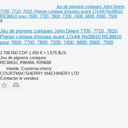
jeu de pignons coniques John Deere
7700, 7710, 7810, Pignon conique d'essieu avant 17x44t Re38610
RE38610 pour 7600, 7700, 7800, 7200, 7400, 6800, 6900, 7500
9
Jeu de pignons coniques John Deere 7700, 7710, 7810,
Pignon conique d'essieu avant 17x44t Re38610 RE38610
pour 7600, 7700, 7800, 7200, 7400, 6800, 6900, 7500
3 788 000 CDF
1 450 €
≈ 1 675 $US
Jeu de pignons coniques
RE38610, R86466, R99688
Irlande, Courtmacsherry
COURTMACSHERRY MACHINERY LTD
Contacter le vendeur