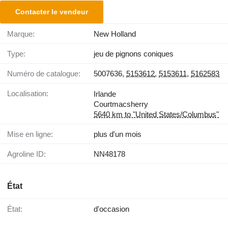
Contacter le vendeur
Marque:
New Holland
Type:
jeu de pignons coniques
Numéro de catalogue:
5007636,
5153612
,
5153611
,
5162583
Localisation:
Irlande
Courtmacsherry
5640 km to "United States/Columbus"
Mise en ligne:
plus d'un mois
Agroline ID:
NN48178
État
État:
d'occasion